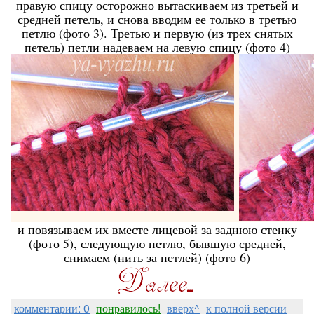
правую спицу осторожно вытаскиваем из третьей и
средней петель, и снова вводим ее только в третью
петлю (фото 3). Третью и первую (из трех снятых
петель) петли надеваем на левую спицу (фото 4)
и повязываем их вместе лицевой за заднюю стенку
(фото 5), следующую петлю, бывшую средней,
снимаем (нить за петлей) (фото 6)
комментарии: 0
понравилось!
вверх^
к полной версии