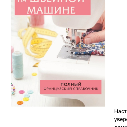
Наст
увер