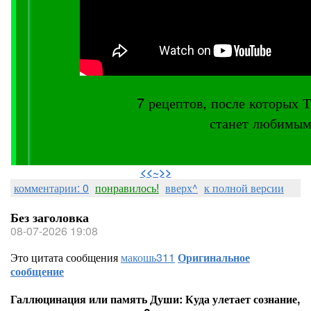
7 рецептов, после котор
станет любимым
⠀
<<~>>
комментарии: 0
понравилось!
вверх^
к полной версии
Без заголовка
08-07-2026 19:08
Это цитата сообщения
макошь311
Оригинальное
сообщение
Галлюцинация или память Души: Куда улетает сознание,