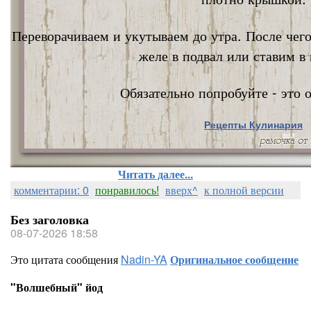
Переворачиваем и укутываем до утра. После чег
желе в подвал или ставим в 
Обязательно попробуйте - это о
Рецепты Кулинария
Nata Vi
Читать далее...
комментарии: 0
понравилось!
вверх^
к полной версии
Без заголовка
08-07-2026 18:58
Это цитата сообщения
Nadin-YA
Оригинальное сообщение
"Волшебный" йод