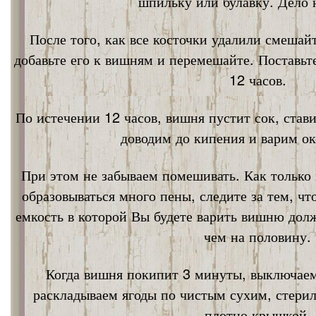
шпильку или булавку. Дело 
После того, как все косточки удалили смешай
добавьте его к вишням и перемешайте. Поставьт
12 часов.
По истечении 12 часов, вишня пустит сок, став
доводим до кипения и варим ок
При этом не забываем помешивать. Как только 
образовываться много пены, следите за тем, ч
емкость в которой Вы будете варить вишню дол
чем на половину.
Когда вишня покипит 3 минуты, выключаем
раскладываем ягоды по чистым сухим, стери
плотно крышкой.