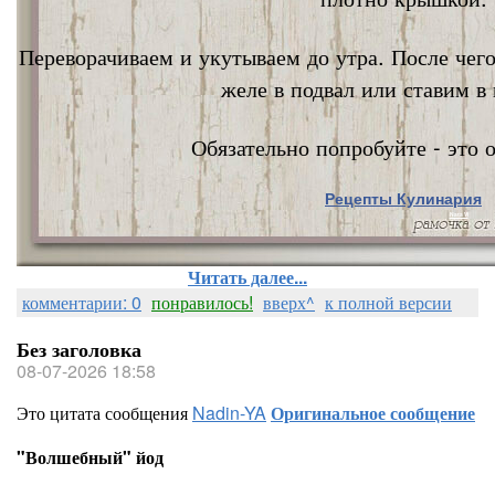
Переворачиваем и укутываем до утра. После чег
желе в подвал или ставим в 
Обязательно попробуйте - это о
Рецепты Кулинария
Nata Vi
Читать далее...
комментарии: 0
понравилось!
вверх^
к полной версии
Без заголовка
08-07-2026 18:58
Это цитата сообщения
Nadin-YA
Оригинальное сообщение
"Волшебный" йод