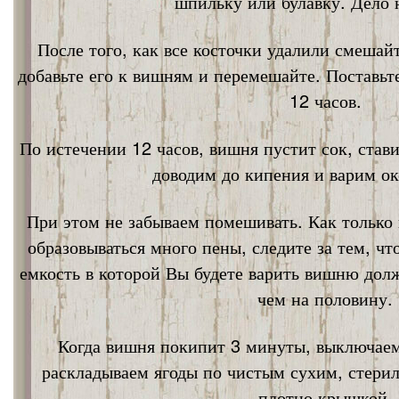
шпильку или булавку. Дело 
После того, как все косточки удалили смешай
добавьте его к вишням и перемешайте. Поставьт
12 часов.
По истечении 12 часов, вишня пустит сок, став
доводим до кипения и варим ок
При этом не забываем помешивать. Как только 
образовываться много пены, следите за тем, ч
емкость в которой Вы будете варить вишню дол
чем на половину.
Когда вишня покипит 3 минуты, выключаем
раскладываем ягоды по чистым сухим, стери
плотно крышкой.