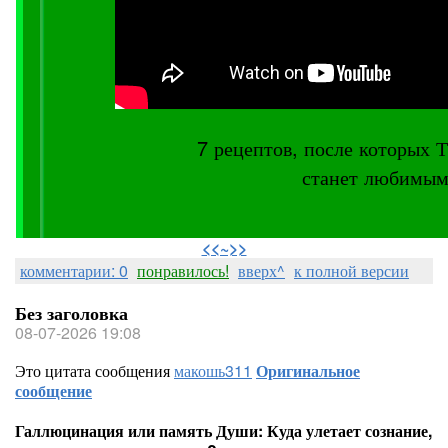
7 рецептов, после котор
станет любимым
⠀
<<~>>
комментарии: 0
понравилось!
вверх^
к полной версии
Без заголовка
08-07-2026 19:08
Это цитата сообщения
макошь311
Оригинальное
сообщение
Галлюцинация или память Души: Куда улетает сознание,