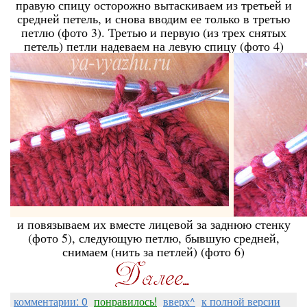
правую спицу осторожно вытаскиваем из третьей и
средней петель, и снова вводим ее только в третью
петлю (фото 3). Третью и первую (из трех снятых
петель) петли надеваем на левую спицу (фото 4)
и повязываем их вместе лицевой за заднюю стенку
(фото 5), следующую петлю, бывшую средней,
снимаем (нить за петлей) (фото 6)
комментарии: 0
понравилось!
вверх^
к полной версии