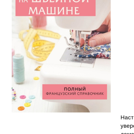
Наст
увер