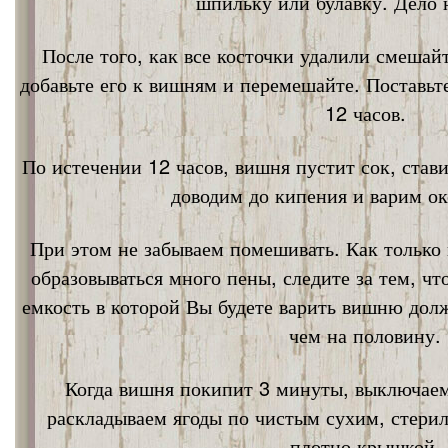
шпильку или булавку. Дело 
После того, как все косточки удалили смешай
добавьте его к вишням и перемешайте. Поставьт
12 часов.
По истечении 12 часов, вишня пустит сок, став
доводим до кипения и варим ок
При этом не забываем помешивать. Как только 
образовываться много пены, следите за тем, ч
емкость в которой Вы будете варить вишню дол
чем на половину.
Когда вишня покипит 3 минуты, выключаем
раскладываем ягоды по чистым сухим, стери
плотно крышкой.