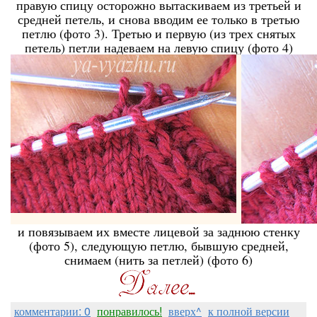
правую спицу осторожно вытаскиваем из третьей и
средней петель, и снова вводим ее только в третью
петлю (фото 3). Третью и первую (из трех снятых
петель) петли надеваем на левую спицу (фото 4)
и повязываем их вместе лицевой за заднюю стенку
(фото 5), следующую петлю, бывшую средней,
снимаем (нить за петлей) (фото 6)
комментарии: 0
понравилось!
вверх^
к полной версии