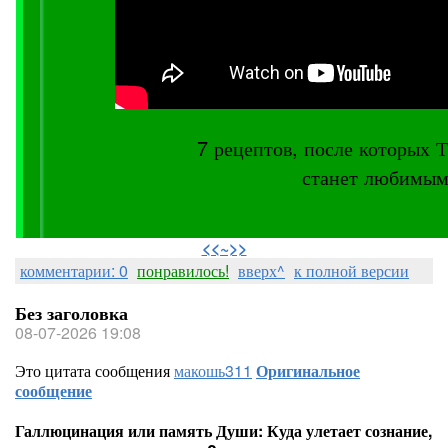
7 рецептов, после котор
станет любимым
⠀
<<~>>
комментарии: 0
понравилось!
вверх^
к полной версии
Без заголовка
08-07-2026 19:08
Это цитата сообщения
макошь311
Оригинальное
сообщение
Галлюцинация или память Души: Куда улетает сознание,