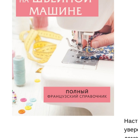
Наст
увер