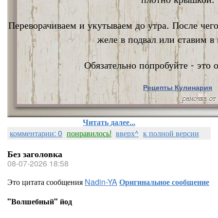
Переворачиваем и укутываем до утра. После чег
желе в подвал или ставим в 
Обязательно попробуйте - это о
Рецепты Кулинария
Nata Vi
Читать далее...
комментарии: 0
понравилось!
вверх^
к полной версии
Без заголовка
08-07-2026 18:58
Это цитата сообщения
Nadin-YA
Оригинальное сообщение
"Волшебный" йод