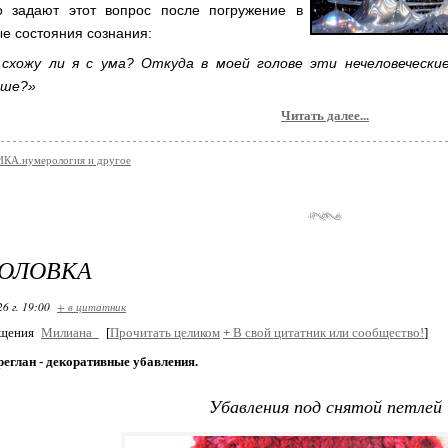
о задают этот вопрос после погружение в
е состояния сознания:
 схожу ли я с ума? Откуда в моей голове эти нечеловеческие
ьше?»
Читать далее...
КА.нумерология и другое
ГОЛОВКА
26 г. 19:00
+ в цитатник
бщения
Милиана_
[
Прочитать целиком
+
В свой цитатник или сообщество!
]
реглан - декоративные убавления.
Убавления под снятой петлей