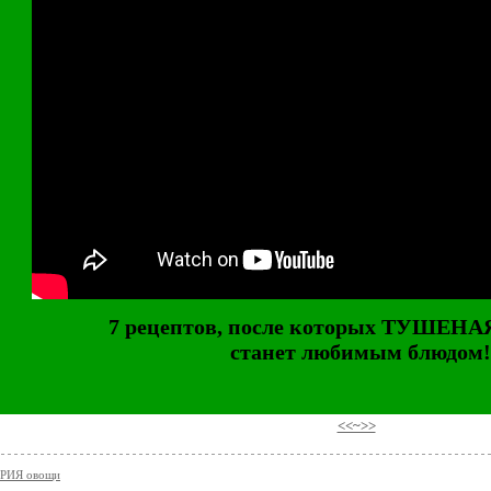
7 рецептов, после которых ТУШЕН
станет любимым блюдом!
⠀
<<~>>
РИЯ овощи