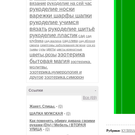
вязание
рукоделие на сей час
рукоделие носки
варежки шарфы шапки
рукоделие учимся
вязать
рукоделие шитьё
рукоделие.пластик
сад
сад
клубника
сад.слива
сад.малина
сад.яблоня
свекла
симптомы заболевания печени
сок из
цветы
тыквы
супы
цветы комнатные
эзотерика
цветы.розы
бытовая магия
эзотерика.
молитвы.
эзотерика.нумерология и
другое
эзотерика.симорон
Ссылки
-
Все (69)
Жакет. Спицы.
-
(0)
ШАПКА МУЖСКАЯ
-
(0)
Как поменять обивку дивана своими
руками (Diy) / Мебель / ВТОРАЯ
УЛИЦА
-
(0)
Рубрики:
КУЛИНА