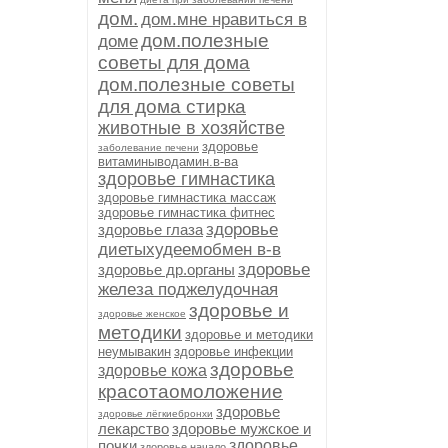
дом.
дом.мне нравиться в
дом.полезные
доме
советы для дома
дом.полезные советы
для дома стирка
животные в хозяйстве
здоровье
заболевание печени
витаминыводамин.в-ва
здоровье гимнастика
здоровье гимнастика массаж
здоровье гимнастика фитнес
здоровье
здоровье глаза
диетыхудеемобмен в-в
здоровье
здоровье др.органы
железа поджелудочная
здоровье и
здоровье женское
методики
здоровье и методики
неумывакин
здоровье инфекции
здоровье
здоровье кожа
красотаомоложение
здоровье
здоровье лёгкиебронхи
лекарство
здоровье мужское и
почки
здоровье
здоровье начало