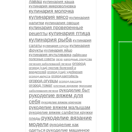
лаваш
кулинария каша
кулинария микроволновка
кулинария молочка
кулинария мясо
кулинария
напитки
кулинария овощи
кулинария проверенные
кулинария птица
рецепты
кулинария рыба
кулинария
кулинария
салаты
кулинария соусы
фрукты
кулинария яйцо
кулинария.мультиварка
лайфхаки
полезные советы
лечо
народные средства
огород
лечения заболеваний печени
огород (сад) против болезней и
вредителей
огород (сад) удобрения
огород.картофель
огород.капуста
огород.огурцы
огород.рассада
огород.томат
олочные коржики
признаки
рукоделие быт
заболевания печени
рукоделие вяжем для
себя
рукоделие вяжем крючком
рукоделие вяжем малышам
рукоделие вяжем салфетки кружки
рукоделие вязание
пледы
модели
рукоделие как
одеться
рукоделие машинное