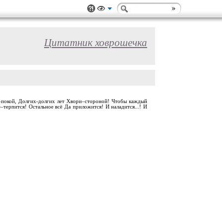
Цитатник ховрошечка
душе–покой, Долгих-долгих лет Хвори–стороной! Чтобы каждый
–терпится! Остальное всё Да приложится! И наладится...! И