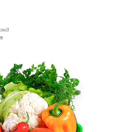
тво!
]
!!