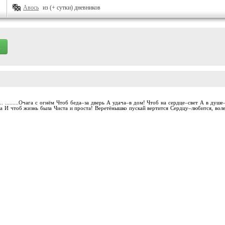
Авось
из (+ сутки) дневников
..... .........Очага с огнём Чтоб беда–за дверь А удача–в дом! Чтоб на сердце–свет А в 
та И чтоб жизнь была Чиста и проста! Веретёнышко пускай вертится Сердцу–любится, воле