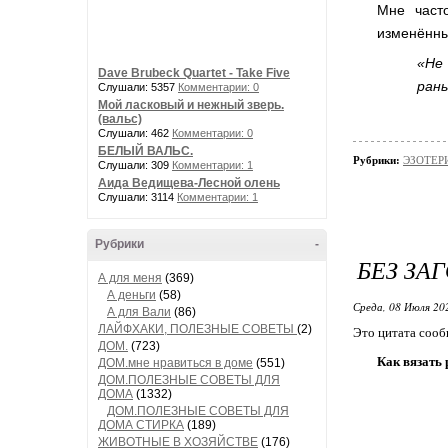
Мне част
изменённы
«Не
Dave Brubeck Quartet - Take Five
ран
Слушали: 5357
Комментарии: 0
Мой ласковый и нежный зверь.
(вальс)
Слушали: 462
Комментарии: 0
БЕЛЫЙ ВАЛЬС.
Рубрики:
ЭЗОТЕРИ
Слушали: 309
Комментарии: 1
Аида Ведищева-Лесной олень
Слушали: 3114
Комментарии: 1
Рубрики
-
БЕЗ ЗА
А для меня
(369)
А деньги
(58)
Среда, 08 Июля 20
А для Вали
(86)
ЛАЙФХАКИ, ПОЛЕЗНЫЕ СОВЕТЫ
(2)
Это цитата соо
ДОМ.
(723)
Как вязать 
ДОМ.мне нравиться в доме
(551)
ДОМ.ПОЛЕЗНЫЕ СОВЕТЫ ДЛЯ
ДОМА
(1332)
ДОМ.ПОЛЕЗНЫЕ СОВЕТЫ ДЛЯ
ДОМА СТИРКА
(189)
ЖИВОТНЫЕ В ХОЗЯЙСТВЕ
(176)