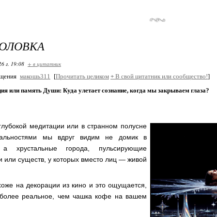
ГОЛОВКА
26 г. 19:08
+ в цитатник
бщения
макошь311
[
Прочитать целиком
+
В свой цитатник или сообщество!
]
я или память Души: Куда улетает сознание, когда мы закрываем глаза?
глубокой медитации или в странном полусне
альностями мы вдруг видим не домик в
 а хрустальные города, пульсирующие
и или существ, у которых вместо лиц — живой
хоже на декорации из кино и это ощущается,
 более реальное, чем чашка кофе на вашем