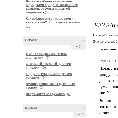
Лечение заболеваний печени
народными средствами-Лечение
травами, рецепты народной
медицины
-
(0)
Как избавиться от паразитов и
начать жить? | Полезные советы
-
БЕЗ ЗА
(0)
Среда, 08 Июля 20
Новости
-
Это цитата соо
Все (50)
Галлюцинаци
Жилет спицами «Меховая
фантазия»
-
(0)
Отражения
Стильный ажурный пуловер
спицами
-
(0)
Почему в 
Кардиган спицами с коротким
между ре
рукавом
-
(0)
деревне,
Пуловер спицами с кружевным
туманност
узором
-
(0)
свет?
Drops жакет без рукавов
-
(0)
Это не по
как нечто
Музыка
-
столе.
Все (4)