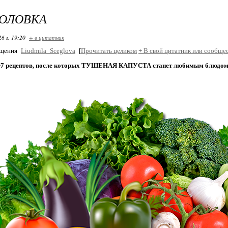
ГОЛОВКА
26 г. 19:20
+ в цитатник
бщения
Liudmila_Sceglova
[
Прочитать целиком
+
В свой цитатник или сообщес
т
7 рецептов, после которых ТУШЕНАЯ КАПУСТА станет любимым блюдом