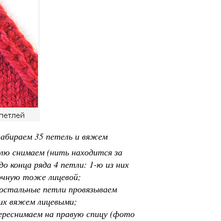
набираем 35 петель и вяжем
тлю снимаем (нить находится за
о конца ряда 4 петли: 1-ю из них
мочную тоже лицевой;
, остальные петли провязываем
 их вяжем лицевыми;
переснимаем на правую спицу (фото