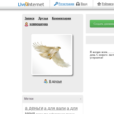
Регистрация
Вход
Рейтинги
Записи
Друзья
Комментарии
Создать дневник
ховрошечка
Я желаю всем......
день С нового лис
устроится!
В друзья
Метки
-
а деньги
а для вали
а для
меня
диета при заболевании печени