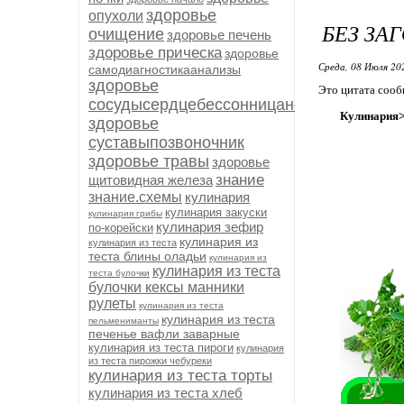
здоровье
опухоли
БЕЗ ЗА
очищение
здоровье печень
здоровье прическа
здоровье
Среда, 08 Июля 20
самодиагностикаанализы
здоровье
Это цитата соо
сосудысердцебессонницанервыиммуните
Кулинария>
здоровье
суставыпозвоночник
здоровье травы
здоровье
знание
щитовидная железа
знание.схемы
кулинария
кулинария закуски
кулинария грибы
кулинария зефир
по-корейски
кулинария из
кулинария из теста
теста блины оладьи
кулинария из
кулинария из теста
теста булочки
булочки кексы манники
рулеты
кулинария из теста
кулинария из теста
пельмениманты
печенье вафли заварные
кулинария из теста пироги
кулинария
из теста пирожки чебуреки
кулинария из теста торты
кулинария из теста хлеб