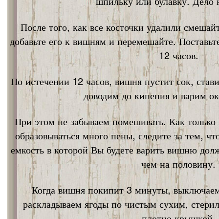
шпильку или булавку. Дело 
После того, как все косточки удалили смешай
добавьте его к вишням и перемешайте. Поставьт
12 часов.
По истечении 12 часов, вишня пустит сок, став
доводим до кипения и варим ок
При этом не забываем помешивать. Как только 
образовываться много пены, следите за тем, ч
емкость в которой Вы будете варить вишню дол
чем на половину.
Когда вишня покипит 3 минуты, выключаем
раскладываем ягоды по чистым сухим, стери
плотно крышкой.