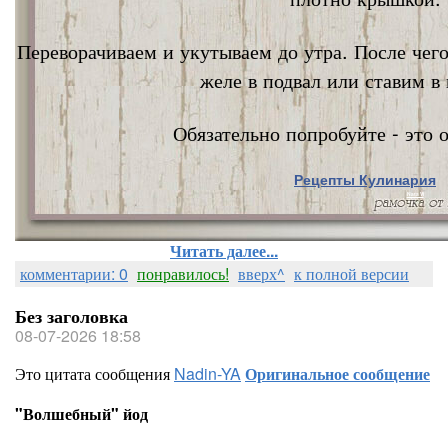
Переворачиваем и укутываем до утра. После чег
желе в подвал или ставим в 
Обязательно попробуйте - это о
Рецепты Кулинария
Nata Vi
Читать далее...
комментарии: 0
понравилось!
вверх^
к полной версии
Без заголовка
08-07-2026 18:58
Это цитата сообщения
Nadin-YA
Оригинальное сообщение
"Волшебный" йод