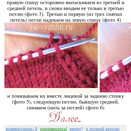
правую спицу осторожно вытаскиваем из третьей и
средней петель, и снова вводим ее только в третью
петлю (фото 3). Третью и первую (из трех снятых
петель) петли надеваем на левую спицу (фото 4)
и повязываем их вместе лицевой за заднюю стенку
(фото 5), следующую петлю, бывшую средней,
снимаем (нить за петлей) (фото 6)
комментарии: 0
понравилось!
вверх^
к полной версии