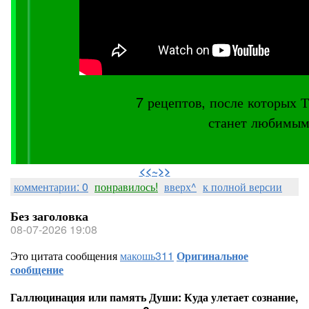
7 рецептов, после котор
станет любимым
⠀
<<~>>
комментарии: 0
понравилось!
вверх^
к полной версии
Без заголовка
08-07-2026 19:08
Это цитата сообщения
макошь311
Оригинальное
сообщение
Галлюцинация или память Души: Куда улетает сознание,