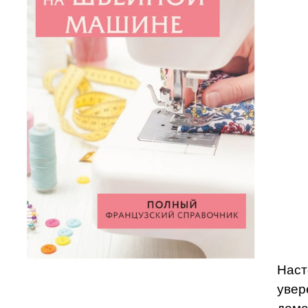
Наст
увер