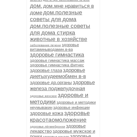
дом.
дом.мне нравиться в
дом.полезные
доме
советы для дома
дом.полезные советы
для дома стирка
животные в хозяйстве
здоровье
заболевание печени
витаминыводамин.в-ва
здоровье гимнастика
здоровье гимнастика массаж
здоровье гимнастика фитнес
здоровье
здоровье глаза
диетыхудеемобмен в-в
здоровье
здоровье др.органы
железа поджелудочная
здоровье и
здоровье женское
методики
здоровье и методики
неумывакин
здоровье инфекции
здоровье
здоровье кожа
красотаомоложение
здоровье
здоровье лёгкиебронхи
лекарство
здоровье мужское и
почки
здоровье
здоровье начало