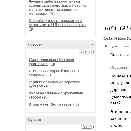
Лечение заболеваний печени
народными средствами-Лечение
травами, рецепты народной
медицины
-
(0)
Как избавиться от паразитов и
начать жить? | Полезные советы
-
БЕЗ ЗА
(0)
Среда, 08 Июля 20
Новости
-
Это цитата соо
Все (50)
Галлюцинаци
Жилет спицами «Меховая
фантазия»
-
(0)
Отражения
Стильный ажурный пуловер
спицами
-
(0)
Почему в 
Кардиган спицами с коротким
между ре
рукавом
-
(0)
деревне,
Пуловер спицами с кружевным
туманност
узором
-
(0)
свет?
Drops жакет без рукавов
-
(0)
Это не по
как нечто
Музыка
-
столе.
Все (4)