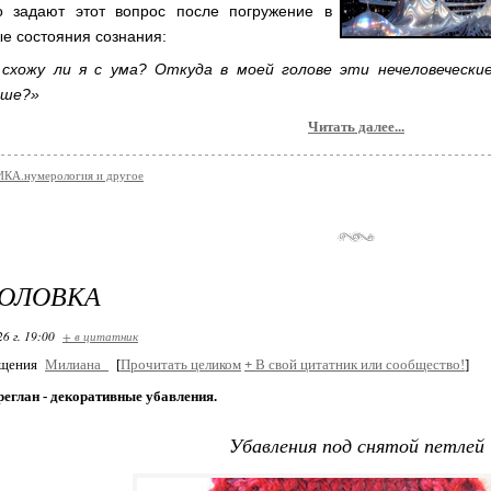
о задают этот вопрос после погружение в
е состояния сознания:
 схожу ли я с ума? Откуда в моей голове эти нечеловеческие
ьше?»
Читать далее...
КА.нумерология и другое
ГОЛОВКА
26 г. 19:00
+ в цитатник
бщения
Милиана_
[
Прочитать целиком
+
В свой цитатник или сообщество!
]
реглан - декоративные убавления.
Убавления под снятой петлей