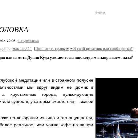
ГОЛОВКА
26 г. 19:08
+ в цитатник
бщения
макошь311
[
Прочитать целиком
+
В свой цитатник или сообщество!
]
я или память Души: Куда улетает сознание, когда мы закрываем глаза?
глубокой медитации или в странном полусне
альностями мы вдруг видим не домик в
 а хрустальные города, пульсирующие
и или существ, у которых вместо лиц — живой
хоже на декорации из кино и это ощущается,
 более реальное, чем чашка кофе на вашем