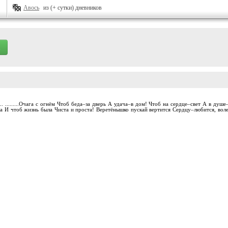
Авось
из (+ сутки) дневников
..... .........Очага с огнём Чтоб беда–за дверь А удача–в дом! Чтоб на сердце–свет А в 
та И чтоб жизнь была Чиста и проста! Веретёнышко пускай вертится Сердцу–любится, воле