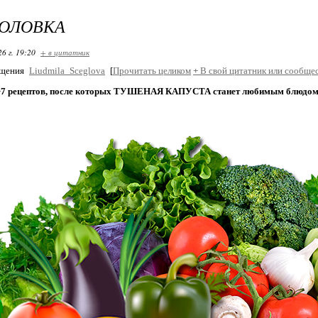
ГОЛОВКА
26 г. 19:20
+ в цитатник
бщения
Liudmila_Sceglova
[
Прочитать целиком
+
В свой цитатник или сообщес
т
7 рецептов, после которых ТУШЕНАЯ КАПУСТА станет любимым блюдом