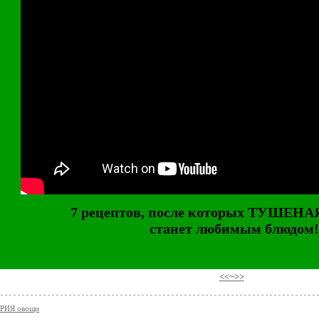
7 рецептов, после которых ТУШЕН
станет любимым блюдом!
⠀
<<~>>
РИЯ овощи