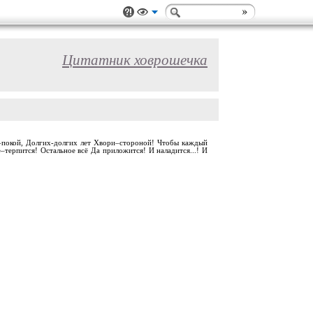
Цитатник ховрошечка
душе–покой, Долгих-долгих лет Хвори–стороной! Чтобы каждый
–терпится! Остальное всё Да приложится! И наладится...! И