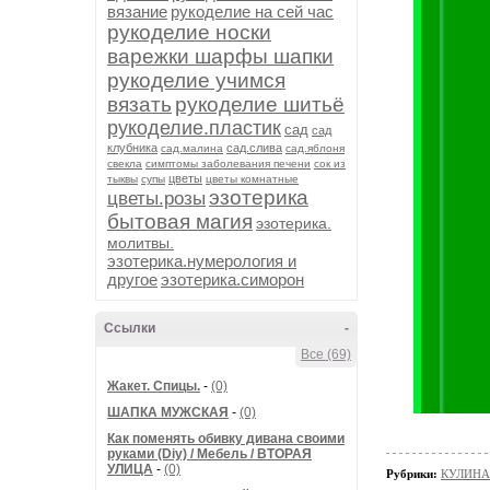
вязание
рукоделие на сей час
рукоделие носки
варежки шарфы шапки
рукоделие учимся
вязать
рукоделие шитьё
рукоделие.пластик
сад
сад
клубника
сад.слива
сад.малина
сад.яблоня
свекла
симптомы заболевания печени
сок из
цветы
тыквы
супы
цветы комнатные
эзотерика
цветы.розы
бытовая магия
эзотерика.
молитвы.
эзотерика.нумерология и
другое
эзотерика.симорон
Ссылки
-
Все (69)
Жакет. Спицы.
-
(0)
ШАПКА МУЖСКАЯ
-
(0)
Как поменять обивку дивана своими
руками (Diy) / Мебель / ВТОРАЯ
УЛИЦА
-
(0)
Рубрики:
КУЛИНА