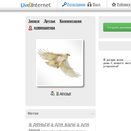
Регистрация
Вход
Рейтинги
Записи
Друзья
Комментарии
Создать дневник
ховрошечка
Я желаю всем......
день С нового лис
устроится!
В друзья
Метки
-
а деньги
а для вали
а для
меня
диета при заболевании печени