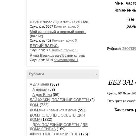
Мне част
изменённы
«Не
Dave Brubeck Quartet - Take Five
ран
Слушали: 5357
Комментарии: 0
Мой ласковый и нежный зверь.
(вальс)
Слушали: 462
Комментарии: 0
БЕЛЫЙ ВАЛЬС.
Рубрики:
ЭЗОТЕРИ
Слушали: 309
Комментарии: 1
Аида Ведищева-Лесной олень
Слушали: 3114
Комментарии: 1
Рубрики
-
БЕЗ ЗА
А для меня
(369)
А деньги
(58)
Среда, 08 Июля 20
А для Вали
(86)
ЛАЙФХАКИ, ПОЛЕЗНЫЕ СОВЕТЫ
(2)
Это цитата соо
ДОМ.
(723)
Как вязать 
ДОМ.мне нравиться в доме
(551)
ДОМ.ПОЛЕЗНЫЕ СОВЕТЫ ДЛЯ
ДОМА
(1332)
ДОМ.ПОЛЕЗНЫЕ СОВЕТЫ ДЛЯ
ДОМА СТИРКА
(189)
ЖИВОТНЫЕ В ХОЗЯЙСТВЕ
(176)