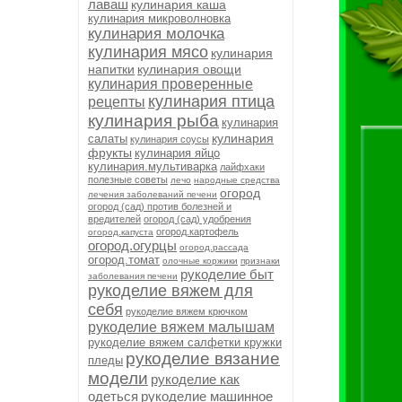
лаваш
кулинария каша
кулинария микроволновка
кулинария молочка
кулинария мясо
кулинария
напитки
кулинария овощи
кулинария проверенные
кулинария птица
рецепты
кулинария рыба
кулинария
кулинария
салаты
кулинария соусы
фрукты
кулинария яйцо
кулинария.мультиварка
лайфхаки
полезные советы
лечо
народные средства
огород
лечения заболеваний печени
огород (сад) против болезней и
вредителей
огород (сад) удобрения
огород.картофель
огород.капуста
огород.огурцы
огород.рассада
огород.томат
олочные коржики
признаки
рукоделие быт
заболевания печени
рукоделие вяжем для
себя
рукоделие вяжем крючком
рукоделие вяжем малышам
рукоделие вяжем салфетки кружки
рукоделие вязание
пледы
модели
рукоделие как
одеться
рукоделие машинное