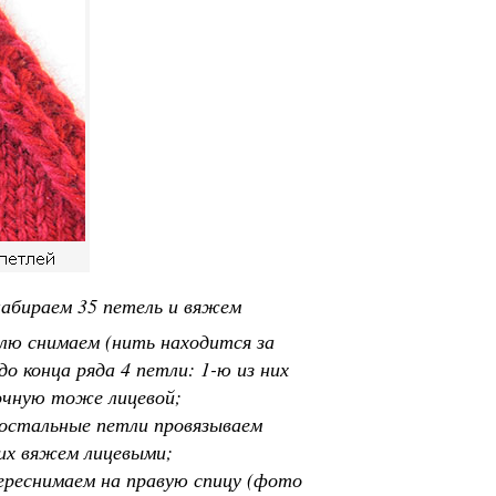
набираем 35 петель и вяжем
тлю снимаем (нить находится за
о конца ряда 4 петли: 1-ю из них
мочную тоже лицевой;
, остальные петли провязываем
 их вяжем лицевыми;
переснимаем на правую спицу (фото