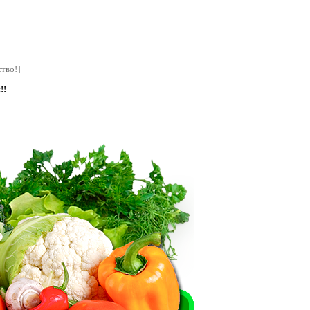
тво!
]
!!