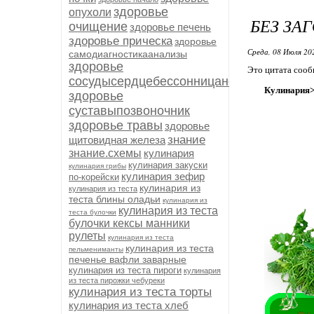
здоровье
опухоли
БЕЗ ЗА
очищение
здоровье печень
здоровье прическа
здоровье
Среда, 08 Июля 20
самодиагностикаанализы
здоровье
Это цитата соо
сосудысердцебессонницанервыиммуните
Кулинария>
здоровье
суставыпозвоночник
здоровье травы
здоровье
знание
щитовидная железа
знание.схемы
кулинария
кулинария закуски
кулинария грибы
кулинария зефир
по-корейски
кулинария из
кулинария из теста
теста блины оладьи
кулинария из
кулинария из теста
теста булочки
булочки кексы манники
рулеты
кулинария из теста
кулинария из теста
пельмениманты
печенье вафли заварные
кулинария из теста пироги
кулинария
из теста пирожки чебуреки
кулинария из теста торты
кулинария из теста хлеб