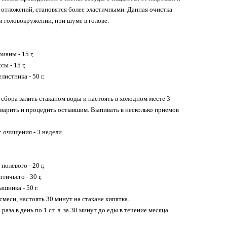
 отложений, становятся более эластичными. Данная очистка
и головокружении, при шуме в голове.
ианы - 15 г,
сы - 15 г,
листника - 50 г.
., сбора залить стаканом воды и настоять в холодном месте 3
 сварить и процедить остывшим. Выпивать в несколько приемов
 очищения - 3 недели.
полевого - 20 г,
птичьего - 30 г,
шника - 50 г.
. смеси, настоять 30 минут на стакане кипятка.
раза в день по 1 ст. л. за 30 минут до еды в течение месяца.