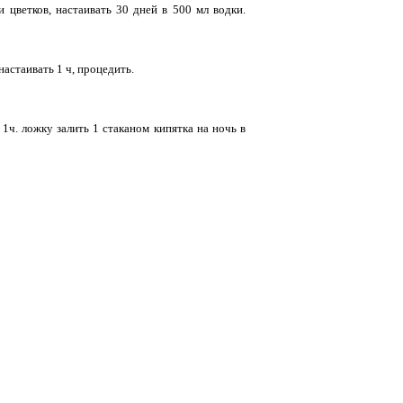
 цветков, настаивать 30 дней в 500 мл водки.
настаивать 1 ч, процедить.
1ч. ложку залить 1 стаканом кипятка на ночь в