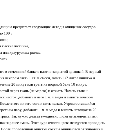
дицина предлагает следующие методы очищения сосудов:
по 100 г
ашки,
и тысячелистника,
а или кукурузных рылец,
очек.
ть в стеклянной банке с плотно закрытой крышкой. В первый
я вечером взять 1 ст. л. смеси, залить 1/2 литра кипятка и
ечение 20 минут или греть на водяной бане 10 минут,
астой через ткань (не марлю) и отжать. Налить стакан
я настоя, добавить в него 1 ч. л. меда и выпить вечером
 После этого ничего есть и пить нельзя. Утром оставшийся
реть на пару, добавить 1 ч. л. меда и выпить натощак за 20
трака. Так нужно делать ежедневно, пока не закончится вся
ная заранее смесь. Этот курс очистки рекомендуется проводить
ет. После проведенной очистки сосуды очищаются от жировых и