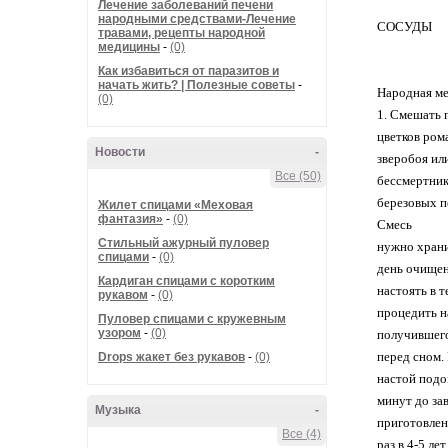
Лечение заболеваний печени
народными средствами-Лечение
СОСУДЫ
травами, рецепты народной
медицины
-
(0)
Как избавиться от паразитов и
начать жить? | Полезные советы
-
Народная ме
(0)
1. Смешать 
цветков ром
Новости
-
зверобоя ил
Все (50)
бессмертник
березовых п
Жилет спицами «Меховая
фантазия»
-
(0)
Смесь
Стильный ажурный пуловер
нужно храни
спицами
-
(0)
день очищени
Кардиган спицами с коротким
настоять в т
рукавом
-
(0)
процедить н
Пуловер спицами с кружевным
узором
-
(0)
получившегос
перед сном.
Drops жакет без рукавов
-
(0)
настой подог
минут до зав
Музыка
-
приготовлен
Все (4)
раз в 4-5 л