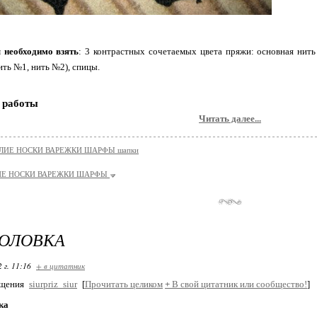
 необходимо взять
: 3 контрастных сочетаемых цвета пряжи: основная нить
ить №1, нить №2), спицы.
 работы
Читать далее...
ЛИЕ НОСКИ ВАРЕЖКИ ШАРФЫ шапки
ИЕ НОСКИ ВАРЕЖКИ ШАРФЫ
ГОЛОВКА
 г. 11:16
+ в цитатник
бщения
siurpriz_siur
[
Прочитать целиком
+
В свой цитатник или сообщество!
]
ка