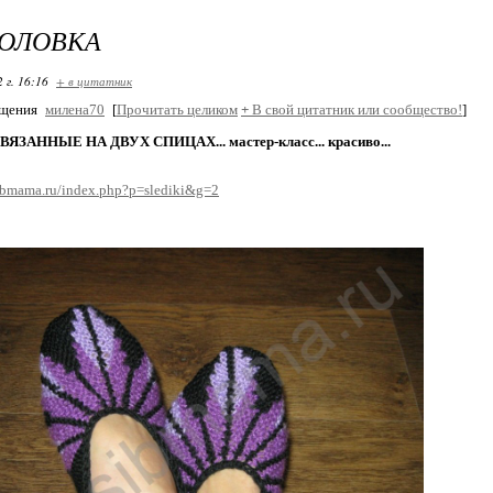
ГОЛОВКА
 г. 16:16
+ в цитатник
бщения
милена70
[
Прочитать целиком
+
В свой цитатник или сообщество!
]
т
ЯЗАННЫЕ НА ДВУХ СПИЦАХ... мастер-класс... красиво...
sibmama.ru/index.php?p=slediki&g=2