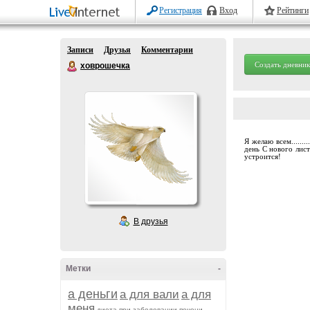
Регистрация
Вход
Рейтинги
Записи
Друзья
Комментарии
Создать дневник
ховрошечка
Я желаю всем......
день С нового лис
устроится!
В друзья
Метки
-
а деньги
а для вали
а для
меня
диета при заболевании печени