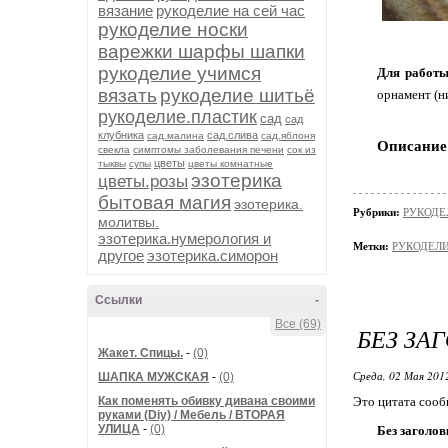
вязание
рукоделие на сей час
рукоделие носки
варежки шарфы шапки
рукоделие учимся
Для работы
вязать
рукоделие шитьё
орнамент (н
рукоделие.пластик
сад
сад
клубника
сад.слива
сад.малина
сад.яблоня
Описание
свекла
симптомы заболевания печени
сок из
цветы
тыквы
супы
цветы комнатные
эзотерика
цветы.розы
бытовая магия
эзотерика.
Рубрики:
РУКОДЕ
молитвы.
эзотерика.нумерология и
Метки:
РУКОДЕЛ
другое
эзотерика.симорон
Ссылки
-
Все (69)
БЕЗ ЗА
Жакет. Спицы.
-
(0)
Среда, 02 Мая 2012
ШАПКА МУЖСКАЯ
-
(0)
Как поменять обивку дивана своими
Это цитата соо
руками (Diy) / Мебель / ВТОРАЯ
УЛИЦА
-
(0)
Без заголов