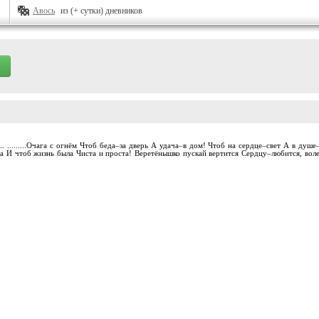
Авось
из (+ сутки) дневников
..... .........Очага с огнём Чтоб беда–за дверь А удача–в дом! Чтоб на сердце–свет А в 
та И чтоб жизнь была Чиста и проста! Веретёнышко пускай вертится Сердцу–любится, воле