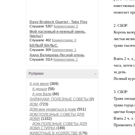
известковых
помогает пр
Dave Brubeck Quartet - Take Five
2. СБОР:
Слушали: 5357
Комментарии: 0
Мой ласковый и нежный зверь.
Корень валер
(вальс)
листья мелис
Слушали: 462
Комментарии: 0
трава тысяче
БЕЛЫЙ ВАЛЬС.
Слушали: 309
Комментарии: 1
Аида Ведищева-Лесной олень
Взять 2 ч. л
Слушали: 3114
Комментарии: 1
часа, затем
за день.
Рубрики
-
Полный курс
А для меня
(369)
А деньги
(58)
3. СБОР:
А для Вали
(86)
Трава хвоща 
ЛАЙФХАКИ, ПОЛЕЗНЫЕ СОВЕТЫ
(2)
ДОМ.
(723)
трава горца 
ДОМ.мне нравиться в доме
(551)
цветки бояры
ДОМ.ПОЛЕЗНЫЕ СОВЕТЫ ДЛЯ
Взять 2 ч. л
ДОМА
(1332)
ДОМ.ПОЛЕЗНЫЕ СОВЕТЫ ДЛЯ
Применять 3 
ДОМА СТИРКА
(189)
ЖИВОТНЫЕ В ХОЗЯЙСТВЕ
(176)