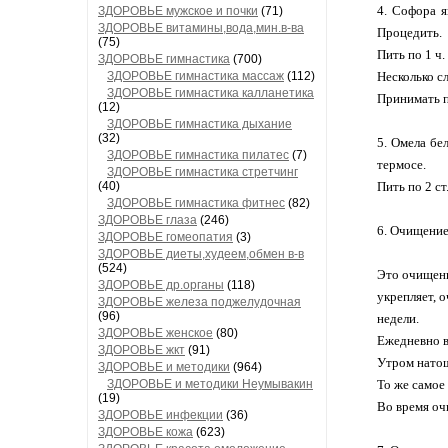
4. Софора я
ЗДОРОВЬЕ мужское и почки
(71)
ЗДОРОВЬЕ витамины,вода,мин.в-ва
Процедить.
(75)
Пить по 1 ч.
ЗДОРОВЬЕ гимнастика
(700)
ЗДОРОВЬЕ гимнастика массаж
(112)
Несколько сл
ЗДОРОВЬЕ гимнастика калланетика
Принимать по
(12)
ЗДОРОВЬЕ гимнастика дыхание
(32)
5. Омела бе
ЗДОРОВЬЕ гимнастика пилатес
(7)
термосе.
ЗДОРОВЬЕ гимнастика стретчинг
(40)
Пить по 2 ст
ЗДОРОВЬЕ гимнастика фитнес
(82)
ЗДОРОВЬЕ глаза
(246)
6. Очищение
ЗДОРОВЬЕ гомеопатия
(3)
ЗДОРОВЬЕ диеты,худеем,обмен в-в
(524)
Это очищени
ЗДОРОВЬЕ др.органы
(118)
укрепляет, 
ЗДОРОВЬЕ железа поджелудочная
(96)
недели.
ЗДОРОВЬЕ женское
(80)
Ежедневно в
ЗДОРОВЬЕ жкт
(91)
Утром натощ
ЗДОРОВЬЕ и методики
(964)
ЗДОРОВЬЕ и методики Неумывакин
То же самое 
(19)
Во время оч
ЗДОРОВЬЕ инфекции
(36)
ЗДОРОВЬЕ кожа
(623)