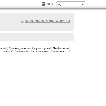
Цитатник ховрошечка
душе–покой, Долгих-долгих лет Хвори–стороной! Чтобы каждый
–терпится! Остальное всё Да приложится! И наладится...! И