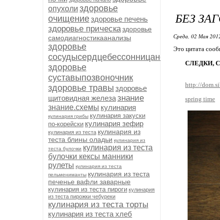
здоровье
опухоли
БЕЗ ЗА
очищение
здоровье печень
здоровье прическа
здоровье
Среда, 02 Мая 2012
самодиагностикаанализы
здоровье
Это цитата соо
сосудысердцебессонницанервыиммуните
СЛЕДКИ, СВ
здоровье
суставыпозвоночник
http://dom.
здоровье травы
здоровье
знание
щитовидная железа
spring time
знание.схемы
кулинария
кулинария закуски
кулинария грибы
кулинария зефир
по-корейски
кулинария из
кулинария из теста
теста блины оладьи
кулинария из
кулинария из теста
теста булочки
булочки кексы манники
рулеты
кулинария из теста
кулинария из теста
пельмениманты
печенье вафли заварные
кулинария из теста пироги
кулинария
из теста пирожки чебуреки
кулинария из теста торты
кулинария из теста хлеб