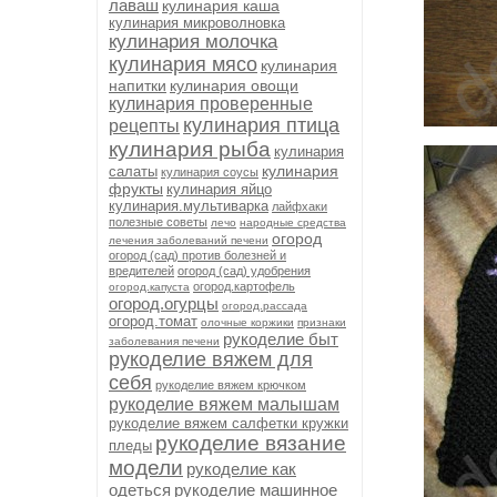
лаваш
кулинария каша
кулинария микроволновка
кулинария молочка
кулинария мясо
кулинария
напитки
кулинария овощи
кулинария проверенные
кулинария птица
рецепты
кулинария рыба
кулинария
кулинария
салаты
кулинария соусы
фрукты
кулинария яйцо
кулинария.мультиварка
лайфхаки
полезные советы
лечо
народные средства
огород
лечения заболеваний печени
огород (сад) против болезней и
вредителей
огород (сад) удобрения
огород.картофель
огород.капуста
огород.огурцы
огород.рассада
огород.томат
олочные коржики
признаки
рукоделие быт
заболевания печени
рукоделие вяжем для
себя
рукоделие вяжем крючком
рукоделие вяжем малышам
рукоделие вяжем салфетки кружки
рукоделие вязание
пледы
модели
рукоделие как
одеться
рукоделие машинное