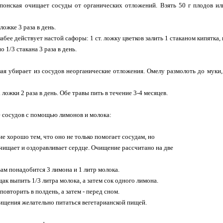
понская очищает сосуды от органических отложений. Взять 50 г плодов или
 ложке 3 раза в день.
абее действует настой сафоры: 1 ст. ложку цветков залить 1 стаканом кипятка, 
 1/3 стакана 3 раза в день.
лая убирает из сосудов неорганические отложения. Омелу размолоть до муки, 
. ложки 2 раза в день. Обе травы пить в течение 3-4 месяцев.
 сосудов с помощью лимонов и молока:
е хорошо тем, что оно не только помогает сосудам, но
очищает и оздоравливает сердце. Очищение рассчитано на две
ам понадобится 3 лимона и 1 литр молока.
ак выпить 1/3 литра молока, а затем сок одного лимона.
повторить в полдень, а затем - перед сном.
ищения желательно питаться вегетарианской пищей.