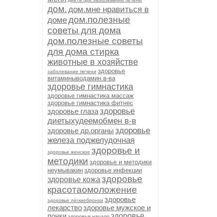
дом.
дом.мне нравиться в
дом.полезные
доме
советы для дома
дом.полезные советы
для дома стирка
животные в хозяйстве
здоровье
заболевание печени
витаминыводамин.в-ва
здоровье гимнастика
здоровье гимнастика массаж
здоровье гимнастика фитнес
здоровье
здоровье глаза
диетыхудеемобмен в-в
здоровье
здоровье др.органы
железа поджелудочная
здоровье и
здоровье женское
методики
здоровье и методики
неумывакин
здоровье инфекции
здоровье
здоровье кожа
красотаомоложение
здоровье
здоровье лёгкиебронхи
лекарство
здоровье мужское и
почки
здоровье
здоровье начало