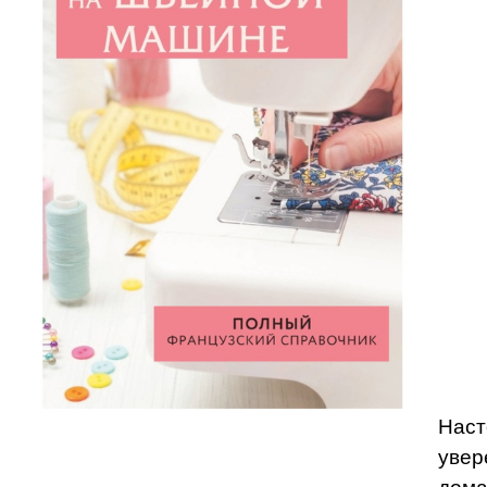
Наст
увер