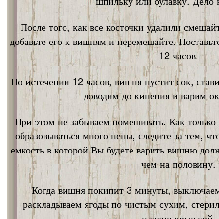
шпильку или булавку. Дело 
После того, как все косточки удалили смешай
добавьте его к вишням и перемешайте. Поставьт
12 часов.
По истечении 12 часов, вишня пустит сок, став
доводим до кипения и варим ок
При этом не забываем помешивать. Как только 
образовываться много пены, следите за тем, ч
емкость в которой Вы будете варить вишню дол
чем на половину.
Когда вишня покипит 3 минуты, выключаем
раскладываем ягоды по чистым сухим, стери
плотно крышкой.