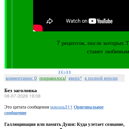
7 рецептов, после котор
станет любимым
⠀
<<~>>
комментарии: 0
понравилось!
вверх^
к полной версии
Без заголовка
08-07-2026 19:08
Это цитата сообщения
макошь311
Оригинальное
сообщение
Галлюцинация или память Души: Куда улетает сознание,