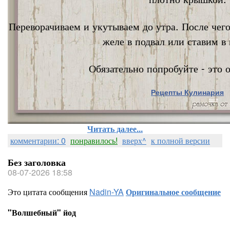
Переворачиваем и укутываем до утра. После чег
желе в подвал или ставим в 
Обязательно попробуйте - это о
Рецепты Кулинария
Nata Vi
Читать далее...
комментарии: 0
понравилось!
вверх^
к полной версии
Без заголовка
08-07-2026 18:58
Это цитата сообщения
Nadin-YA
Оригинальное сообщение
"Волшебный" йод