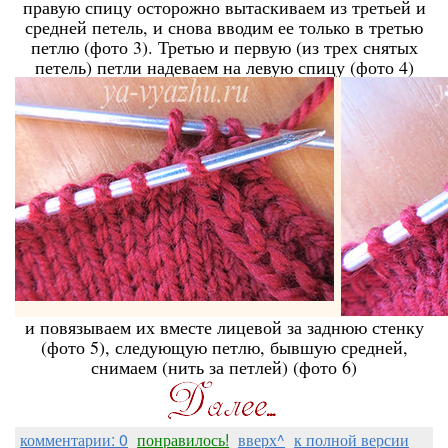
правую спицу осторожно вытаскиваем из третьей и
средней петель, и снова вводим ее только в третью
петлю (фото 3). Третью и первую (из трех снятых
петель) петли надеваем на левую спицу (фото 4)
и повязываем их вместе лицевой за заднюю стенку
(фото 5), следующую петлю, бывшую средней,
снимаем (нить за петлей) (фото 6)
комментарии: 0
понравилось!
вверх^
к полной версии