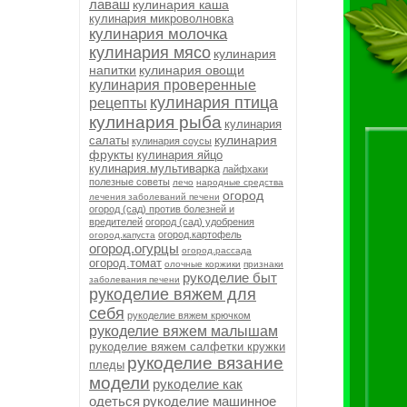
лаваш
кулинария каша
кулинария микроволновка
кулинария молочка
кулинария мясо
кулинария
напитки
кулинария овощи
кулинария проверенные
кулинария птица
рецепты
кулинария рыба
кулинария
кулинария
салаты
кулинария соусы
фрукты
кулинария яйцо
кулинария.мультиварка
лайфхаки
полезные советы
лечо
народные средства
огород
лечения заболеваний печени
огород (сад) против болезней и
вредителей
огород (сад) удобрения
огород.картофель
огород.капуста
огород.огурцы
огород.рассада
огород.томат
олочные коржики
признаки
рукоделие быт
заболевания печени
рукоделие вяжем для
себя
рукоделие вяжем крючком
рукоделие вяжем малышам
рукоделие вяжем салфетки кружки
рукоделие вязание
пледы
модели
рукоделие как
одеться
рукоделие машинное