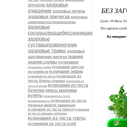
здоровье
опухоли
БЕЗ ЗА
очищение
здоровье печень
здоровье прическа
здоровье
Среда, 08 Июля 20
самодиагностикаанализы
здоровье
Это цитата соо
сосудысердцебессонницанервыиммуните
Кулинария>
здоровье
суставыпозвоночник
здоровье травы
здоровье
знание
щитовидная железа
знание.схемы
кулинария
кулинария закуски
кулинария грибы
кулинария зефир
по-корейски
кулинария из
кулинария из теста
теста блины оладьи
кулинария из
кулинария из теста
теста булочки
булочки кексы манники
рулеты
кулинария из теста
кулинария из теста
пельмениманты
печенье вафли заварные
кулинария из теста пироги
кулинария
из теста пирожки чебуреки
кулинария из теста торты
кулинария из теста хлеб