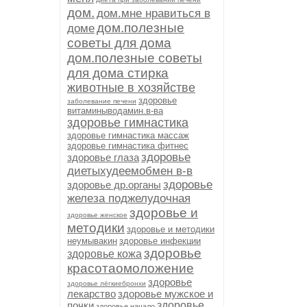
дом.
дом.мне нравиться в
дом.полезные
доме
советы для дома
дом.полезные советы
для дома стирка
животные в хозяйстве
здоровье
заболевание печени
витаминыводамин.в-ва
здоровье гимнастика
здоровье гимнастика массаж
здоровье гимнастика фитнес
здоровье
здоровье глаза
диетыхудеемобмен в-в
здоровье
здоровье др.органы
железа поджелудочная
здоровье и
здоровье женское
методики
здоровье и методики
неумывакин
здоровье инфекции
здоровье
здоровье кожа
красотаомоложение
здоровье
здоровье лёгкиебронхи
лекарство
здоровье мужское и
почки
здоровье
здоровье начало