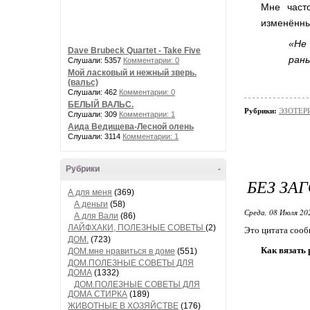
Мне част
изменённы
«Не
Dave Brubeck Quartet - Take Five
ран
Слушали: 5357
Комментарии: 0
Мой ласковый и нежный зверь.
(вальс)
Слушали: 462
Комментарии: 0
БЕЛЫЙ ВАЛЬС.
Рубрики:
ЭЗОТЕРИ
Слушали: 309
Комментарии: 1
Аида Ведищева-Лесной олень
Слушали: 3114
Комментарии: 1
Рубрики
-
БЕЗ ЗА
А для меня
(369)
А деньги
(58)
Среда, 08 Июля 20
А для Вали
(86)
ЛАЙФХАКИ, ПОЛЕЗНЫЕ СОВЕТЫ
(2)
Это цитата соо
ДОМ.
(723)
Как вязать 
ДОМ.мне нравиться в доме
(551)
ДОМ.ПОЛЕЗНЫЕ СОВЕТЫ ДЛЯ
ДОМА
(1332)
ДОМ.ПОЛЕЗНЫЕ СОВЕТЫ ДЛЯ
ДОМА СТИРКА
(189)
ЖИВОТНЫЕ В ХОЗЯЙСТВЕ
(176)