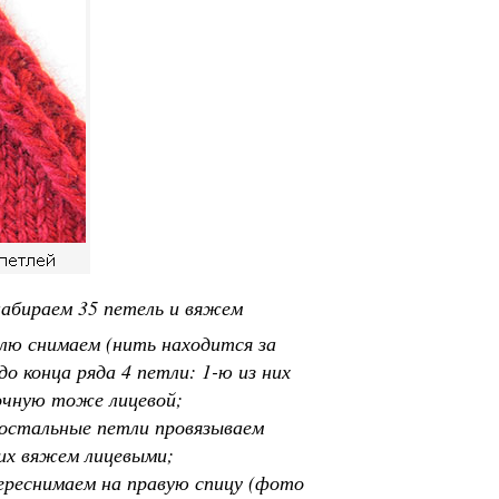
набираем 35 петель и вяжем
тлю снимаем (нить находится за
о конца ряда 4 петли: 1-ю из них
мочную тоже лицевой;
, остальные петли провязываем
 их вяжем лицевыми;
переснимаем на правую спицу (фото