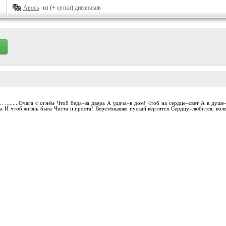
Авось
из (+ сутки) дневников
..... .........Очага с огнём Чтоб беда–за дверь А удача–в дом! Чтоб на сердце–свет А в 
та И чтоб жизнь была Чиста и проста! Веретёнышко пускай вертится Сердцу–любится, воле