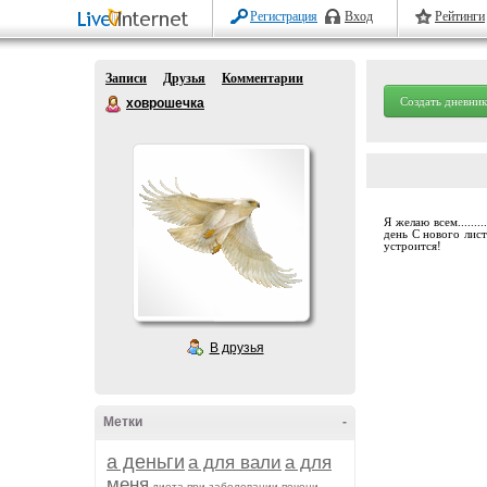
Регистрация
Вход
Рейтинги
Записи
Друзья
Комментарии
Создать дневник
ховрошечка
Я желаю всем......
день С нового лис
устроится!
В друзья
Метки
-
а деньги
а для вали
а для
меня
диета при заболевании печени