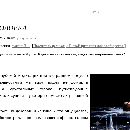
ГОЛОВКА
26 г. 19:08
+ в цитатник
бщения
макошь311
[
Прочитать целиком
+
В свой цитатник или сообщество!
]
я или память Души: Куда улетает сознание, когда мы закрываем глаза?
глубокой медитации или в странном полусне
альностями мы вдруг видим не домик в
 а хрустальные города, пульсирующие
и или существ, у которых вместо лиц — живой
хоже на декорации из кино и это ощущается,
 более реальное, чем чашка кофе на вашем