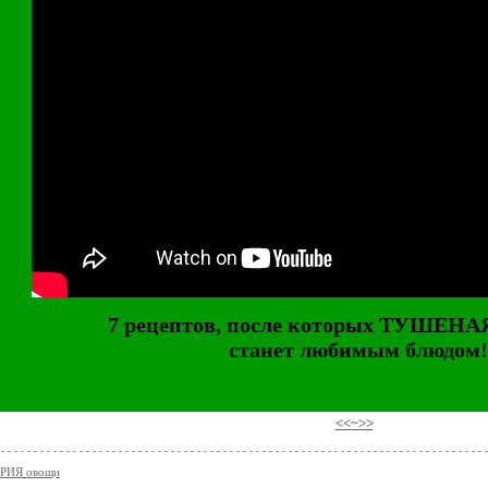
7 рецептов, после которых ТУШЕН
станет любимым блюдом!
⠀
<<~>>
РИЯ овощи