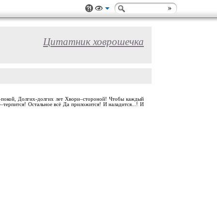
Цитатник ховрошечка
душе–покой, Долгих-долгих лет Хвори–стороной! Чтобы каждый
–терпится! Остальное всё Да приложится! И наладится...! И