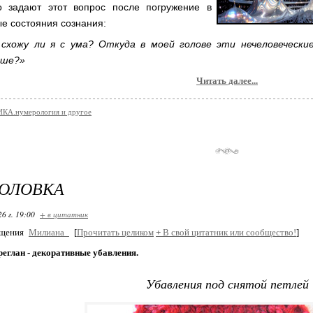
о задают этот вопрос после погружение в
е состояния сознания:
 схожу ли я с ума? Откуда в моей голове эти нечеловеческие
ьше?»
Читать далее...
КА.нумерология и другое
ГОЛОВКА
26 г. 19:00
+ в цитатник
бщения
Милиана_
[
Прочитать целиком
+
В свой цитатник или сообщество!
]
реглан - декоративные убавления.
Убавления под снятой петлей