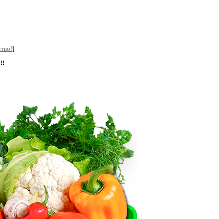
тво!
]
!!