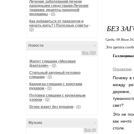
Лечение заболеваний печени
народными средствами-Лечение
травами, рецепты народной
медицины
-
(0)
Как избавиться от паразитов и
начать жить? | Полезные советы
-
БЕЗ ЗА
(0)
Среда, 08 Июля 20
Новости
-
Это цитата соо
Все (50)
Галлюцинаци
Жилет спицами «Меховая
фантазия»
-
(0)
Отражения
Стильный ажурный пуловер
спицами
-
(0)
Почему в 
Кардиган спицами с коротким
между ре
рукавом
-
(0)
деревне,
Пуловер спицами с кружевным
туманност
узором
-
(0)
свет?
Drops жакет без рукавов
-
(0)
Это не по
как нечто
Музыка
-
столе.
Все (4)