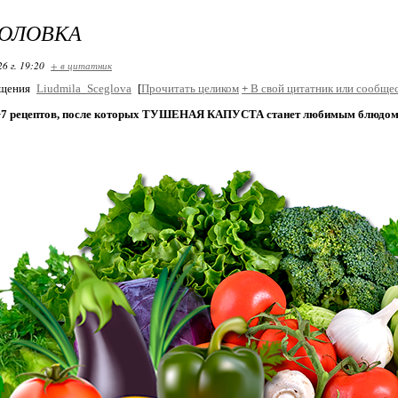
ГОЛОВКА
26 г. 19:20
+ в цитатник
бщения
Liudmila_Sceglova
[
Прочитать целиком
+
В свой цитатник или сообщес
т
7 рецептов, после которых ТУШЕНАЯ КАПУСТА станет любимым блюдом