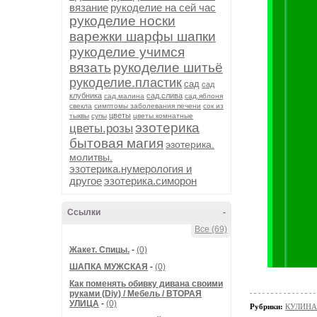
вязание
рукоделие на сей час
рукоделие носки
варежки шарфы шапки
рукоделие учимся
вязать
рукоделие шитьё
рукоделие.пластик
сад
сад
клубника
сад.слива
сад.малина
сад.яблоня
свекла
симптомы заболевания печени
сок из
цветы
тыквы
супы
цветы комнатные
эзотерика
цветы.розы
бытовая магия
эзотерика.
молитвы.
эзотерика.нумерология и
другое
эзотерика.симорон
Ссылки
-
Все (69)
Жакет. Спицы.
-
(0)
ШАПКА МУЖСКАЯ
-
(0)
Как поменять обивку дивана своими
руками (Diy) / Мебель / ВТОРАЯ
УЛИЦА
-
(0)
Рубрики:
КУЛИНА