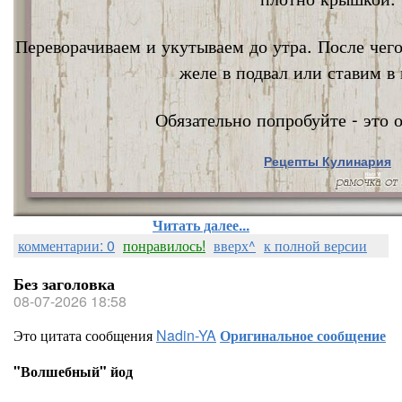
Переворачиваем и укутываем до утра. После чег
желе в подвал или ставим в 
Обязательно попробуйте - это о
Рецепты Кулинария
Nata Vi
Читать далее...
комментарии: 0
понравилось!
вверх^
к полной версии
Без заголовка
08-07-2026 18:58
Это цитата сообщения
Nadin-YA
Оригинальное сообщение
"Волшебный" йод