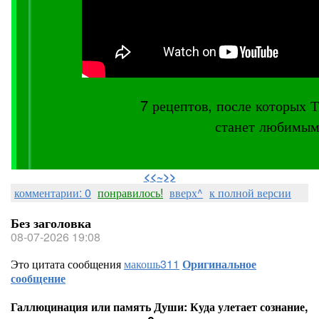
7 рецептов, после котор
станет любимым
⠀
<<~>>
комментарии: 0
понравилось!
вверх^
к полной версии
Без заголовка
08-07-2026 19:08
Это цитата сообщения
макошь311
Оригинальное
сообщение
Галлюцинация или память Души: Куда улетает сознание,