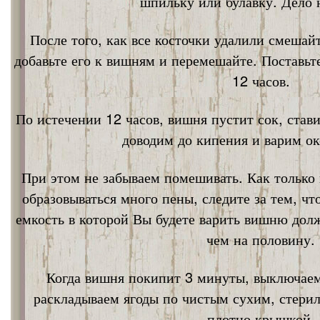
шпильку или булавку. Дело 
После того, как все косточки удалили смешай
добавьте его к вишням и перемешайте. Поставьт
12 часов.
По истечении 12 часов, вишня пустит сок, став
доводим до кипения и варим ок
При этом не забываем помешивать. Как только 
образовываться много пены, следите за тем, ч
емкость в которой Вы будете варить вишню дол
чем на половину.
Когда вишня покипит 3 минуты, выключаем
раскладываем ягоды по чистым сухим, стери
плотно крышкой.