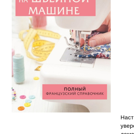
Наст
увер