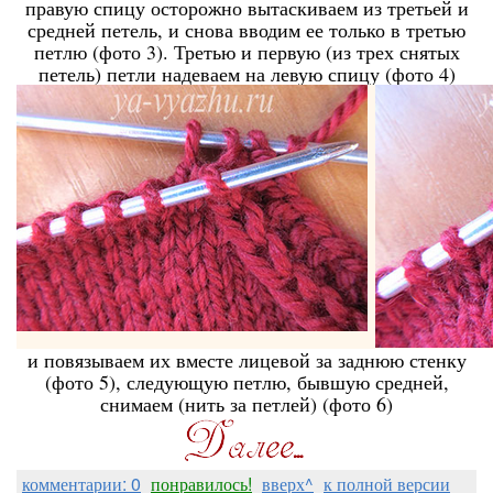
правую спицу осторожно вытаскиваем из третьей и
средней петель, и снова вводим ее только в третью
петлю (фото 3). Третью и первую (из трех снятых
петель) петли надеваем на левую спицу (фото 4)
и повязываем их вместе лицевой за заднюю стенку
(фото 5), следующую петлю, бывшую средней,
снимаем (нить за петлей) (фото 6)
комментарии: 0
понравилось!
вверх^
к полной версии