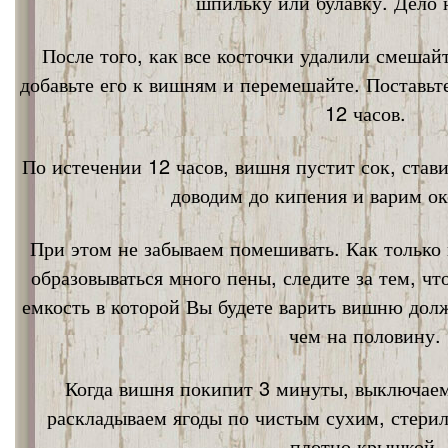
шпильку или булавку. Дело 
После того, как все косточки удалили смешай
добавьте его к вишням и перемешайте. Поставьт
12 часов.
По истечении 12 часов, вишня пустит сок, став
доводим до кипения и варим ок
При этом не забываем помешивать. Как только 
образовываться много пены, следите за тем, ч
емкость в которой Вы будете варить вишню дол
чем на половину.
Когда вишня покипит 3 минуты, выключаем
раскладываем ягоды по чистым сухим, стери
плотно крышкой.