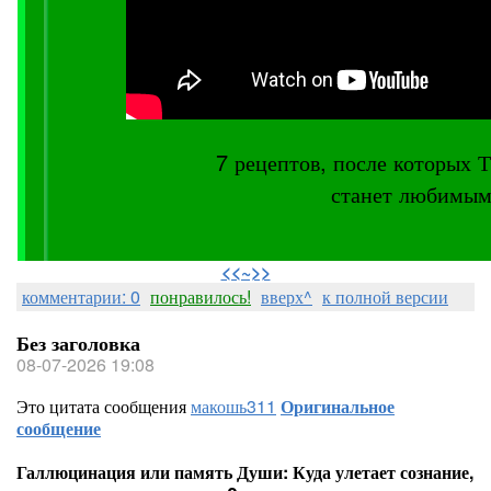
7 рецептов, после котор
станет любимым
⠀
<<~>>
комментарии: 0
понравилось!
вверх^
к полной версии
Без заголовка
08-07-2026 19:08
Это цитата сообщения
макошь311
Оригинальное
сообщение
Галлюцинация или память Души: Куда улетает сознание,