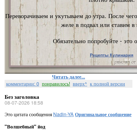
Переворачиваем и укутываем до утра. После чег
желе в подвал или ставим в 
Обязательно попробуйте - это о
Рецепты Кулинария
Nata Vi
Читать далее...
комментарии: 0
понравилось!
вверх^
к полной версии
Без заголовка
08-07-2026 18:58
Это цитата сообщения
Nadin-YA
Оригинальное сообщение
"Волшебный" йод