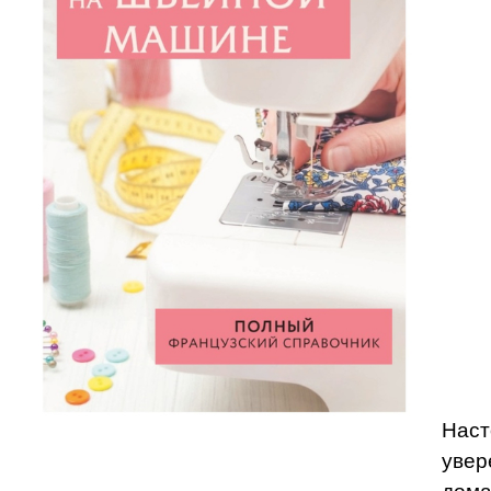
Наст
увер