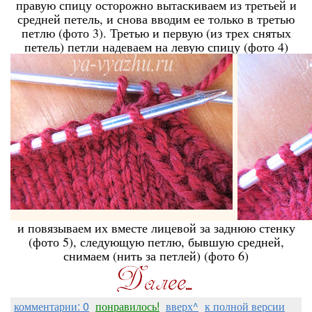
правую спицу осторожно вытаскиваем из третьей и
средней петель, и снова вводим ее только в третью
петлю (фото 3). Третью и первую (из трех снятых
петель) петли надеваем на левую спицу (фото 4)
и повязываем их вместе лицевой за заднюю стенку
(фото 5), следующую петлю, бывшую средней,
снимаем (нить за петлей) (фото 6)
комментарии: 0
понравилось!
вверх^
к полной версии