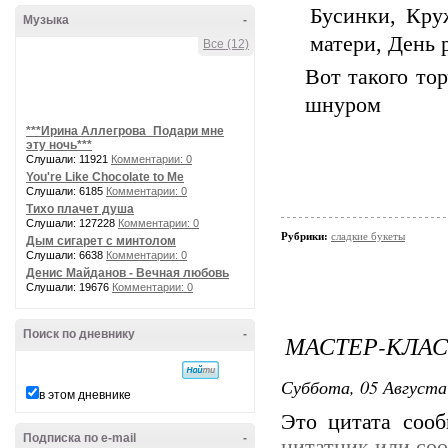
Музыка
-
Все (12)
Вот такого тор
шнуром
***Ирина Аллегрова_Подари мне
эту ночь***
Слушали: 11921
Комментарии: 0
You're Like Chocolate to Me
Слушали: 6185
Комментарии: 0
Тихо плачет душа
Слушали: 127228
Комментарии: 0
Рубрики:
сладкие букеты
Дым сигарет с минтолом
Слушали: 6638
Комментарии: 0
Денис Майданов - Вечная любовь
Слушали: 19676
Комментарии: 0
Поиск по дневнику
-
МАСТЕР-КЛАС
Суббота, 05 Августа
в этом дневнике
Это цитата соо
Подписка по e-mail
-
цитатник или со