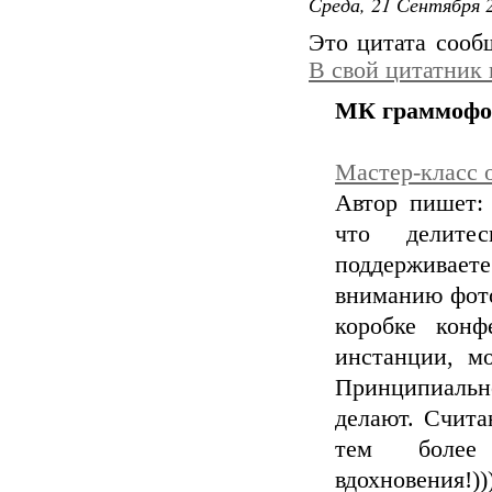
Среда, 21 Сентября 2
Это цитата соо
В свой цитатник
МК граммофон 
Мастер-класс о
Автор пишет: 
что делите
поддерживае
вниманию фото
коробке кон
инстанции, мо
Принципиально
делают. Счита
тем более 
вдохновения!))