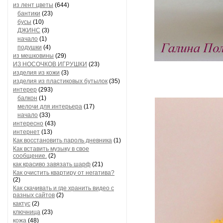
из лент цветы
(644)
бантики
(23)
бусы
(10)
ДЖИНС
(3)
начало
(1)
подушки
(4)
из мешковины
(29)
ИЗ НОСОЧКОВ ИГРУШКИ
(23)
изделия из кожи
(3)
изделия из пластиковых бутылок
(35)
интерер
(293)
балкон
(1)
мелочи для интерьера
(17)
начало
(33)
интересно
(43)
интернет
(13)
Как восстановить пароль дневника
(1)
Как вставить музыку в свое
сообщение.
(2)
как красиво завязать шарф
(21)
Как очистить квартиру от негатива?
(2)
Как скачивать и где хранить видео с
разных сайтов
(2)
кактус
(2)
ключница
(23)
кожа
(48)