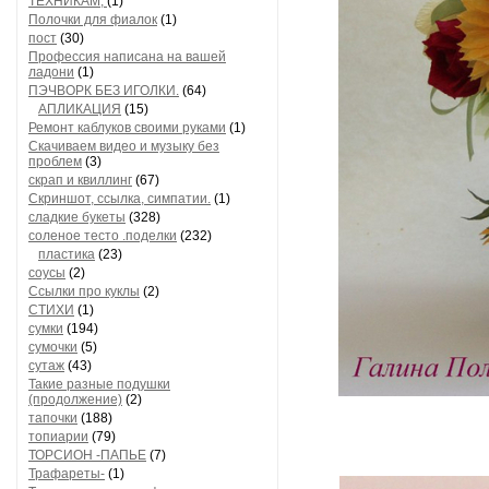
ТЕХНИКАМ,
(1)
Полочки для фиалок
(1)
пост
(30)
Профессия написана на вашей
ладони
(1)
ПЭЧВОРК БЕЗ ИГОЛКИ.
(64)
АПЛИКАЦИЯ
(15)
Ремонт каблуков своими руками
(1)
Скачиваем видео и музыку без
проблем
(3)
скрап и квиллинг
(67)
Скриншот, ссылка, симпатии.
(1)
сладкие букеты
(328)
соленое тесто .поделки
(232)
пластика
(23)
соусы
(2)
Ссылки про куклы
(2)
СТИХИ
(1)
сумки
(194)
сумочки
(5)
сутаж
(43)
Такие разные подушки
(продолжение)
(2)
тапочки
(188)
топиарии
(79)
ТОРСИОН -ПАПЬЕ
(7)
Трафареты-
(1)