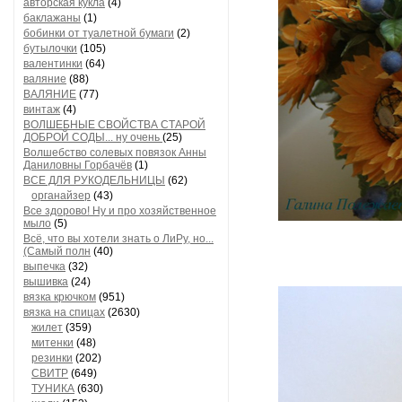
авторская кукла
(4)
баклажаны
(1)
бобинки от туалетной бумаги
(2)
бутылочки
(105)
валентинки
(64)
валяние
(88)
ВАЛЯНИЕ
(77)
винтаж
(4)
ВОЛШЕБНЫЕ СВОЙСТВА СТАРОЙ
ДОБРОЙ СОДЫ... ну очень
(25)
Волшебство солевых повязок Анны
Даниловны Горбачёв
(1)
ВСЕ ДЛЯ РУКОДЕЛЬНИЦЫ
(62)
органайзер
(43)
Все здорово! Ну и про хозяйственное
мыло
(5)
Всё, что вы хотели знать о ЛиРу, но...
(Самый полн
(40)
выпечка
(32)
вышивка
(24)
вязка крючком
(951)
вязка на спицах
(2630)
жилет
(359)
митенки
(48)
резинки
(202)
СВИТР
(649)
ТУНИКА
(630)