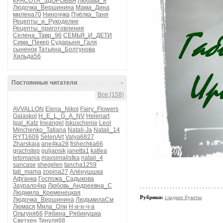
КРАСОТА_ЗДОРОВЬЯ
Любава_я
Людочка_Вершинина
Мама_Дина
милена70
Ниноччка
Пчёлка_Таня
Рецепты_и_Рукоделие
Рецепты_приготовления
Селена_Тавр_96
СЕМЬЯ_И_ДЕТИ
Сима_Пекер
Сударыня_Галя
сыненок
Татьяна_Болтунова
Хильда56
Постоянные читатели
-
Все (158)
AVVALLON
Elena_Nikol
Fairy_Flowers
Galaskol
H_E_L_G_A_NV
Helenart
Igal_Katz
Ineangel
Iskuschenie
Leol
Minchenko_Tatiana
Natali-Ja
Natali_14
RYT1609
SelenArt
Valya6827
Zharskaja
ane4ka28
fishechka66
grachstep
guljapsik
janetta1
katlea
letomania
maxsimalistka
natali_4
sancase
shegelen
tancha1259
tati_mama
zopina27
Алёнушшка
Афганка
Госпожа_Садыкова
Заурало4ка
Любовь_Андреевна_С
Людмила_Кременецкая
Рубрики:
сладкие букеты
Людочка_Вершинина
ЛюдьмилаСм
Люмася
Мила_Оли
Н-и-н-ч-а
Ольгуня66
Рябина_Рябинушка
Светхен
Тинуля68