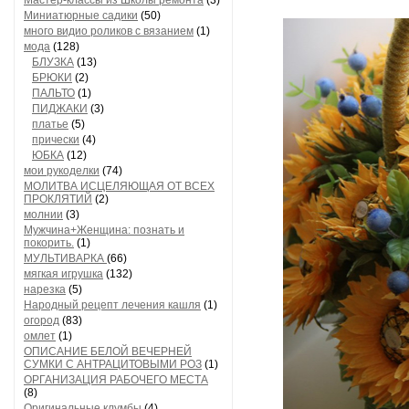
Мастер-классы из Школы ремонта
(3)
Миниатюрные садики
(50)
много видио роликов с вязанием
(1)
мода
(128)
БЛУЗКА
(13)
БРЮКИ
(2)
ПАЛЬТО
(1)
ПИДЖАКИ
(3)
платье
(5)
прически
(4)
ЮБКА
(12)
мои рукоделки
(74)
МОЛИТВА ИСЦЕЛЯЮЩАЯ ОТ ВСЕХ
ПРОКЛЯТИЙ
(2)
молнии
(3)
Мужчина+Женщина: познать и
покорить.
(1)
МУЛЬТИВАРКА
(66)
мягкая игрушка
(132)
нарезка
(5)
Народный рецепт лечения кашля
(1)
огород
(83)
омлет
(1)
ОПИСАНИЕ БЕЛОЙ ВЕЧЕРНЕЙ
СУМКИ С АНТРАЦИТОВЫМИ РОЗ
(1)
ОРГАНИЗАЦИЯ РАБОЧЕГО МЕСТА
(8)
Оригинальные клумбы
(4)