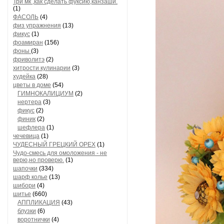
Три мк ,как сделать фуксию,канзаши.
(1)
ФАСОЛЬ
(4)
физ упражнения
(13)
фикус
(1)
фоамиран
(156)
фоны
(3)
фриволитэ
(2)
хитрости кулинарии
(3)
худейка
(28)
цветы в доме
(54)
ГИМНОКАЛИЦИУМ
(2)
нертера
(3)
фикус
(2)
финик
(2)
шефлера
(1)
чечевица
(1)
ЧУДЕСНЫЙ ГРЕЦКИЙ ОРЕХ
(1)
Чудо-смесь для омоложения - не
верю,но проверю.
(1)
шапочки
(334)
шарф колье
(13)
шибори
(4)
шитье
(660)
АППЛИКАЦИЯ
(43)
блузки
(6)
воротнички
(4)