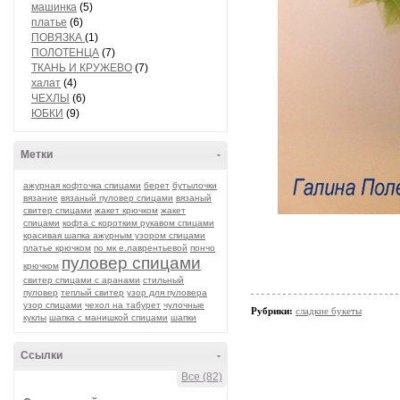
машинка
(5)
платье
(6)
ПОВЯЗКА
(1)
ПОЛОТЕНЦА
(7)
ТКАНЬ И КРУЖЕВО
(7)
халат
(4)
ЧЕХЛЫ
(6)
ЮБКИ
(9)
Метки
-
ажурная кофточка спицами
берет
бутылочки
вязание
вязаный пуловер спицами
вязаный
свитер спицами
жакет крючком
жакет
спицами
кофта с коротким рукавом спицами
красивая шапка ажурным узором спицами
платье крючком
по мк е.лаврентьевой
пончо
пуловер спицами
крючком
свитер спицами с аранами
стильный
пуловер
теплый свитер
узор для пуловера
узор спицами
чехол на табурет
чулочные
Рубрики:
сладкие букеты
куклы
шапка с манишкой спицами
шапки
Ссылки
-
Все (82)