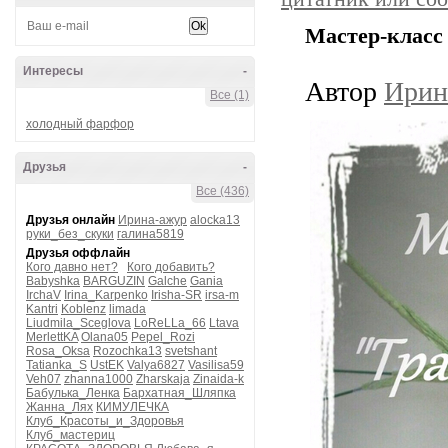
Мастер-класс
Интересы
-
Автор
Ирин
Все (1)
холодный фарфор
Друзья
-
Все (436)
Друзья онлайн
Ирина-ажур
alocka13
руки_без_скуки
галина5819
Друзья оффлайн
Кого давно нет?
Кого добавить?
Babyshka
BARGUZIN
Galche
Gania
IrchaV
Irina_Karpenko
Irisha-SR
irsa-m
Kantri
Koblenz
limada
Liudmila_Sceglova
LoReLLa_66
Ltava
MerlettKA
Olana05
Pepel_Rozi
Rosa_Oksa
Rozochka13
svetshant
Tatianka_S
UstEK
Valya6827
Vasilisa59
Veh07
zhanna1000
Zharskaja
Zinaida-k
Бабулька_Ленка
Бархатная_Шляпка
Жанна_Лях
КИМУЛЕЧКА
Клуб_Красоты_и_Здоровья
Клуб_мастериц