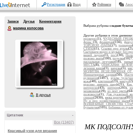
Регистрация
Вход
Рейтинги
Авос
Записи
Друзья
Комментарии
Выбрана рубрика
сладкие букет
марина колосова
Другие рубрики в этом дневнике
проверю.
(1),
ЧУДЕСНЫЙ ГРЕЦК
фоны
(3),
фоамиран
(156),
фикус
ТОРСИОН -ПАПЬЕ
(7),
топиарии
СТИХИ
(1),
Ссылки про куклы
(2
Скачиваем видео и музыку без пр
вашей ладони
(1),
пост
(30),
Поло
полезно знать
(100),
поделки
(1027
пасхальные игрушки
(18),
папье
МЕСТА
(8),
ОПИСАНИЕ БЕЛОЙ
лечения кашля
(1),
нарезка
(5),
мяг
МОЛИТВА ИСЦЕЛЯЮЩАЯ ОТ 
Миниатюрные садики
(50),
Масте
кулинария
(1497),
куклы чулочно
кожа
(48),
ключница
(23),
кактус
(2
красиво завязать шарф
(21),
Как
интересно
(43),
интерер
(293),
и
мешковины
(29),
из лент цветы
(64
полезности
(1),
Для туалетной к
В друзья
спицах
(2630),
вязка крючком
(951
Ну и про хозяйственное мыло
(5
ВОЛШЕБНЫЕ СВОЙСТВА СТАРО
бутылочки
(105),
бобинки от туал
Цитатник
-
Все (13407)
МК ПОДСОЛН
Красивый узор для вязания