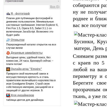
Приложения
-
собираются ра
Все (5)
ну не получае
Я - фотограф
роднее и ближ
Плагин для публикации фотографий в
дневнике пользователя. Минимальные
вас все получ
системные требования: Internet Explorer 6,
Fire Fox 1.5, Opera 9.5, Safari 3.1.1 со
включенным JavaScript. Возможно это
будет рабо
Открытки
Перерожденный каталог открыток на все
случаи жизни
Дешевые авиабилеты
Снимаем разме
Выгодные цены, удобный поиск, без
комиссии, 24 часа. Бронируй сейчас –
с краев по 5
плати потом!
любой на ваше
Онлайн-игра "Empire"
Преврати свой маленький замок в
периметру и о
могущественную крепость и стань
правителем величайшего королевства в
Берегите сво
игре Goodgame Empire. Строй свою
собственную империю, расширяй ее и
прозрачным ок
защищай от других игроков. Б
ткань, а уже п
Для дизайнеров
таблица цветов для дизайнера