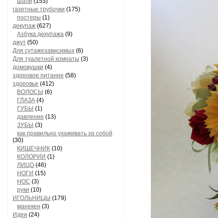
шали
(153)
газетные трубочки
(175)
постеры
(1)
декупаж
(627)
Азбука декупажа
(9)
джут
(50)
Для сутажезависимых
(6)
Для туалетной комнаты
(3)
домовушки
(4)
здоровое питание
(58)
здоровье
(412)
ВОЛОСЫ
(6)
ГЛАЗА
(4)
ГУБЫ
(1)
давление
(13)
ЗУБЫ
(3)
как правильно ухаживать за собой
(30)
КИШЕЧНИК
(10)
КОЛОРИИ
(1)
ЛИЦО
(46)
НОГИ
(15)
НОС
(3)
руки
(10)
ИГОЛЬНИЦЫ
(179)
манекен
(3)
Идеи
(24)