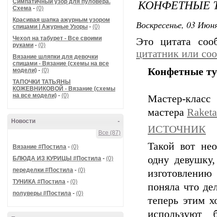
КОНФЕТНЫЕ 
Симпатичный узор для пуловера.
Схема
-
(0)
Красивая шапка ажурным узором
Воскресенье, 03 Июня
спицами | Ажурные Узоры
-
(0)
Чехол на табурет - Все своими
Это цитата со
руками
-
(0)
цитатник или со
Вязание шляпки для девочки
спицами - Вязание (схемы на все
Конфетные т
модели)
-
(0)
ТАПОЧКИ ТАТЬЯНЫ
КОЖЕВНИКОВОЙ - Вязание (схемы
на все модели)
-
(0)
Мастер-клас
мастера
Raketa
Новости
-
ИСТОЧНИК
Все (87)
Такой вот не
Вязание #Постила
-
(0)
одну девушку
БЛЮДА ИЗ КУРИЦЫ #Постила
-
(0)
переделки #Постила
-
(0)
изготовлению
ТУНИКА #Постила
-
(0)
поняла что де
полуверы #Постила
-
(0)
теперь этим х
используют 