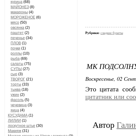
курица
(68)
МАЙОНЕЗ
(8)
макароны
(4)
МОРОЖЕНОЕ
(6)
мясо
(50)
овсянка
(2)
паштет
(2)
Рубрики:
сладкие букеты
печенье
(34)
ПЛОВ
(1)
почки
(1)
роллы
(10)
рыба
(69)
МК ПОДСОЛН
салаты
(75)
СУПЫ
(27)
сыр
(3)
Воскресенье, 02 Сент
ТВОРОГ
(21)
торты
(33)
Это цитата соо
тыква
(18)
ужин
(2)
цитатник или со
фасоль
(5)
чечевица
(3)
яица
(4)
КУСУДАМА
(1)
ЛИЛИИ
(1)
Автор
Гали
лоскутное штье
(30)
Макияж
(31)