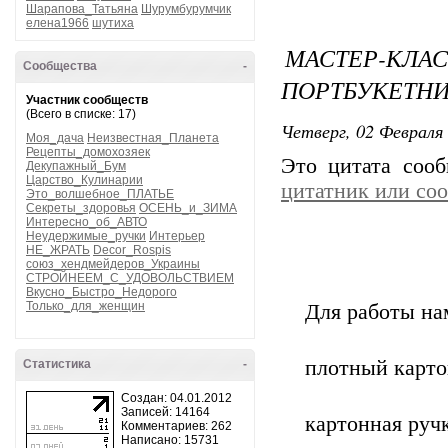
Шарапова_Татьяна
Шурумбурумчик
елена1966
шутиха
МАСТЕР-К
Сообщества
-
ПОРТБУКЕТНИ
Участник сообществ
(Всего в списке: 17)
Четверг, 02 Февраля 
Моя_дача
Неизвестная_Планета
Рецепты_домохозяек
Это цитата соо
Декупажный_Бум
Царство_Кулинарии
цитатник или со
Это_волшебное_ПЛАТЬЕ
Секреты_здоровья
ОСЕНЬ_и_ЗИМА
Интересно_об_АВТО
Неудержимые_ручки
Интерьер
НЕ_ЖРАТЬ
Decor_Rospis
союз_хендмейдеров_Украины
СТРОЙНЕЕМ_С_УДОВОЛЬСТВИЕМ
Вкусно_Быстро_Недорого
Только_для_женщин
Для работы на
плотный карто
Статистика
-
Создан: 04.01.2012
Записей: 14164
картонная руч
Комментариев: 262
Написано: 15731