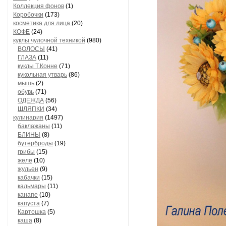
Коллекция фонов
(1)
Коробочки
(173)
косметика для лица
(20)
КОФЕ
(24)
куклы чулочной техникой
(980)
ВОЛОСЫ
(41)
ГЛАЗА
(11)
куклы Т.Конне
(71)
кукольная утварь
(86)
мышь
(2)
обувь
(71)
ОДЕЖДА
(56)
ШЛЯПКИ
(34)
кулинария
(1497)
баклажаны
(11)
БЛИНЫ
(8)
бутерброды
(19)
грибы
(15)
желе
(10)
жульен
(9)
кабачки
(15)
кальмары
(11)
канапе
(10)
капуста
(7)
Картошка
(5)
каша
(8)