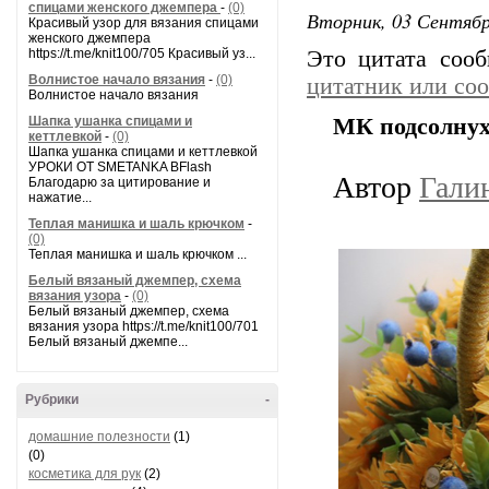
спицами женского джемпера
-
(0)
Вторник, 03 Сентябр
Красивый узор для вязания спицами
женского джемпера
https://t.me/knit100/705 Красивый уз...
Это цитата соо
Волнистое начало вязания
-
(0)
цитатник или со
Волнистое начало вязания
Шапка ушанка спицами и
МК подсолну
кеттлевкой
-
(0)
Шапка ушанка спицами и кеттлевкой
УРОКИ ОТ SMETANKA BFlash
Автор
Гали
Благодарю за цитирование и
нажатие...
Теплая манишка и шаль крючком
-
(0)
Теплая манишка и шаль крючком ...
Белый вязаный джемпер, схема
вязания узора
-
(0)
Белый вязаный джемпер, схема
вязания узора https://t.me/knit100/701
Белый вязаный джемпе...
Рубрики
-
домашние полезности
(1)
(0)
косметика для рук
(2)