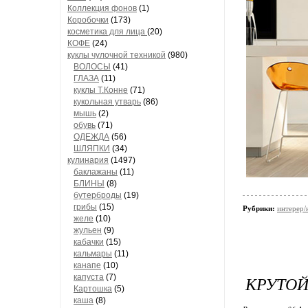
Коллекция фонов
(1)
Коробочки
(173)
косметика для лица
(20)
КОФЕ
(24)
куклы чулочной техникой
(980)
ВОЛОСЫ
(41)
ГЛАЗА
(11)
куклы Т.Конне
(71)
кукольная утварь
(86)
мышь
(2)
обувь
(71)
ОДЕЖДА
(56)
ШЛЯПКИ
(34)
кулинария
(1497)
баклажаны
(11)
БЛИНЫ
(8)
бутерброды
(19)
грибы
(15)
Рубрики:
интерер/
желе
(10)
жульен
(9)
кабачки
(15)
кальмары
(11)
канапе
(10)
капуста
(7)
КРУТОЙ
Картошка
(5)
каша
(8)