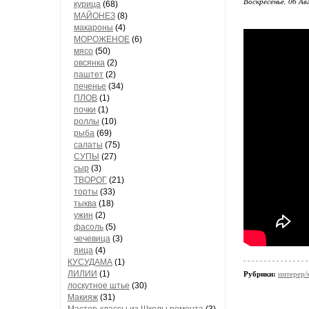
Воскресенье, 06 Ав
курица
(68)
МАЙОНЕЗ
(8)
макароны
(4)
МОРОЖЕНОЕ
(6)
мясо
(50)
овсянка
(2)
паштет
(2)
печенье
(34)
ПЛОВ
(1)
почки
(1)
роллы
(10)
рыба
(69)
салаты
(75)
СУПЫ
(27)
сыр
(3)
ТВОРОГ
(21)
торты
(33)
тыква
(18)
ужин
(2)
фасоль
(5)
чечевица
(3)
яица
(4)
КУСУДАМА
(1)
ЛИЛИИ
(1)
Рубрики:
интерер/
лоскутное штье
(30)
Макияж
(31)