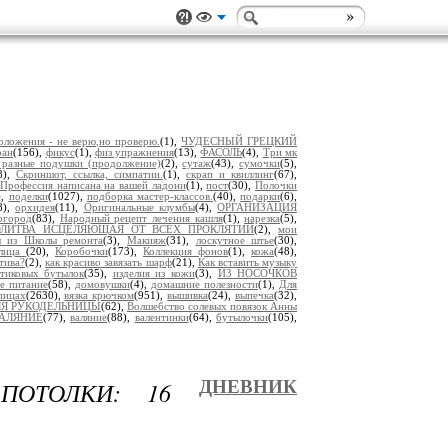
оложения - не верю,но проверю.
(1),
ЧУДЕСНЫЙ ГРЕЦКИЙ
ран
(156),
фикус
(1),
физ упражнения
(13),
ФАСОЛЬ
(4),
Три мк
 разные подушки (продолжение)
(2),
сутаж
(43),
сумочки
(5),
8),
Скриншот, ссылка, симпатии.
(1),
скрап и квиллинг
(67),
Профессия написана на вашей ладони
(1),
пост
(30),
Полочки
),
поделки
(1027),
подборка мастер-классов.
(40),
подарки
(6),
8),
орхидея
(11),
Оригинальные клумбы
(4),
ОРГАНИЗАЦИЯ
огород
(83),
Народный рецепт лечения кашля
(1),
нарезка
(5),
ЛИТВА ИСЦЕЛЯЮЩАЯ ОТ ВСЕХ ПРОКЛЯТИЙ
(2),
мои
ы из Школы ремонта
(3),
Макияж
(31),
лоскутное штье
(30),
 лица
(20),
Коробочки
(173),
Коллекция фонов
(1),
кожа
(48),
тива?
(2),
как красиво завязать шарф
(21),
Как вставить музыку
стиковых бутылок
(35),
изделия из кожи
(3),
ИЗ НОСОЧКОВ
е питание
(58),
домовушки
(4),
домашние полезности
(1),
Для
спицах
(2630),
вязка крючком
(951),
вышивка
(24),
выпечка
(32),
ЛЯ РУКОДЕЛЬНИЦЫ
(62),
Волшебство солевых повязок Анны
АЛЯНИЕ
(77),
валяние
(88),
валентинки
(64),
бутылочки
(105),
ПОТОЛКИ: 16
ДНЕВНИК