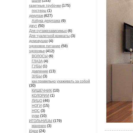
шали
(153)
газетные трубочки
(175)
постеры
(1)
декупаж
(627)
Азбука декупажа
(9)
джут
(50)
Для сутажезависимых
(6)
Для туалетной комнаты
(3)
домовушки
(4)
здоровое питание
(58)
здоровье
(412)
ВОЛОСЫ
(6)
ГЛАЗА
(4)
ГУБЫ
(1)
давление
(13)
ЗУБЫ
(3)
как правильно ухаживать за собой
(30)
КИШЕЧНИК
(10)
КОЛОРИИ
(1)
ЛИЦО
(46)
НОГИ
(15)
НОС
(3)
руки
(10)
ИГОЛЬНИЦЫ
(179)
манекен
(3)
Идеи
(24)