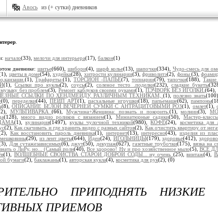
Авось
из (+ сутки) дневников
нтерер
.
и:
начало
(33),
мелочи для интерьера
(17),
балкон
(1)
этом дневнике:
шитье
(660),
шибори
(4),
шарф колье
(13),
шапочки
(334),
Чудо-смесь для ом
(1),
цветы в доме
(54),
худейка
(28),
хитрости кулинарии
(3),
фриволитэ
(2),
фоны
(3),
фоами
ю,канзаши.
(1),
Трафареты-
(1),
ТОРСИОН -ПАПЬЕ
(7),
топиарии
(79),
тапочки
(188),
Такие
И
(1),
Ссылки про куклы
(2),
соусы
(2),
соленое тесто .поделки
(232),
сладкие букеты
(32
 музыку без проблем
(3),
Ремонт каблуков своими руками
(1),
ПЭЧВОРК БЕЗ ИГОЛКИ.
(64),
ЛЕЗНЫЕ ССЫЛКИ ПО ХЕНДМЕЙДУ, РАЗЛИЧНЫМ ТЕХНИКАМ,
(1),
полезно знать
(100
е
(0),
переделки
(44),
ПЕЙП АРТ
(1),
пасхальные игрушки
(18),
папьемаше
(62),
пампоны
(1
А
(8),
ОПИСАНИЕ БЕЛОЙ ВЕЧЕРНЕЙ СУМКИ С АНТРАЦИТОВЫМИ РОЗ
(1),
омлет
(1),
32),
МУЛЬТИВАРКА
(66),
Мужчина+Женщина: познать и покорить.
(1),
молнии
(3),
МО
да
(128),
много видио роликов с вязанием
(1),
Миниатюрные садики
(50),
Мастер-класс
ДАМА
(1),
кулинария
(1497),
куклы чулочной техникой
(980),
КОФЕ
(24),
косметика для
ус
(2),
Как скачивать и где хранить видео с разных сайтов
(2),
Как очистить квартиру от нега
(2),
Как восстановить пароль дневника
(1),
интернет
(13),
интересно
(43),
изделия из пла
 мешковины
(29),
из лент цветы
(644),
Идеи
(24),
ИГОЛЬНИЦЫ
(179),
здоровье
(412),
здорово
(3),
Для сутажезависимых
(6),
джут
(50),
декупаж
(627),
газетные трубочки
(175),
вязка на 
знать о ЛиРу, но... (Самый полн
(40),
Все здорово! Ну и про хозяйственное мыло
(5),
ВСЕ Д
ёв
(1),
ВОЛШЕБНЫЕ СВОЙСТВА СТАРОЙ ДОБРОЙ СОДЫ... ну очень
(25),
винтаж
(4),
В
ной бумаги
(2),
баклажаны
(1),
авторская кукла
(4),
косметика для рук
(2),
(0)
РИТЕЛЬНО ПРИПОДНЯТЬ НИЗКИЕ 
ТИВНЫХ ПРИЕМОВ