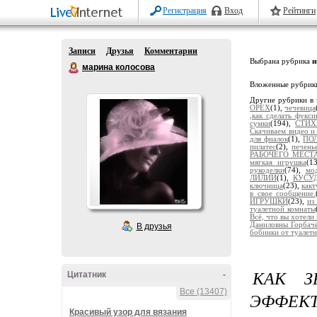
Регистрация
Вход
Рейтинги
Записи
Друзья
Комментарии
Выбрана рубрика
и
марина колосова
Вложенные рубрик
Другие рубрики в 
ОРЕХ
(1),
чечевица
,как сделать фукси
сумки
(194),
СТИХ
Скачиваем видео и
для фиалок
(1),
ПО
пилатес
(2),
печень
РАБОЧЕГО МЕСТ
мягкая игрушка
(1
рукоделки
(74),
мо
ЛИЛИИ
(1),
КУСУ
ключница
(23),
какт
в свое сообщение.
ИГРУШКИ
(23),
из
туалетной комнаты
Всё, что вы хотели 
Даниловны Горбач
В друзья
бобинки от туалет
КАК З
Цитатник
-
Все (13407)
ЭФФЕК
Красивый узор для вязания