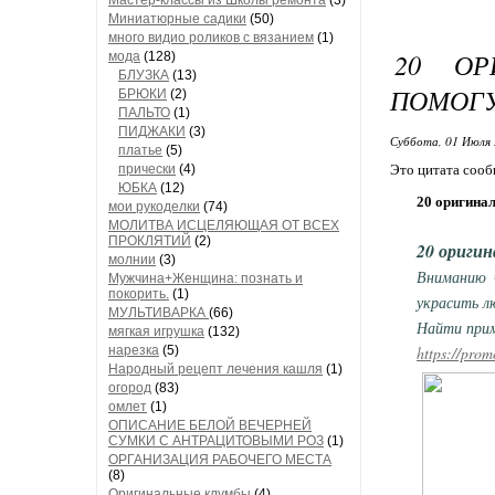
Мастер-классы из Школы ремонта
(3)
Миниатюрные садики
(50)
много видио роликов с вязанием
(1)
20 ОР
мода
(128)
БЛУЗКА
(13)
ПОМОГУ
БРЮКИ
(2)
ПАЛЬТО
(1)
ПИДЖАКИ
(3)
Суббота, 01 Июля 
платье
(5)
прически
(4)
Это цитата соо
ЮБКА
(12)
20 оригина
мои рукоделки
(74)
МОЛИТВА ИСЦЕЛЯЮЩАЯ ОТ ВСЕХ
ПРОКЛЯТИЙ
(2)
20 оригин
молнии
(3)
Вниманию ч
Мужчина+Женщина: познать и
покорить.
(1)
украсить л
МУЛЬТИВАРКА
(66)
Найти прим
мягкая игрушка
(132)
нарезка
(5)
https://pro
Народный рецепт лечения кашля
(1)
огород
(83)
омлет
(1)
ОПИСАНИЕ БЕЛОЙ ВЕЧЕРНЕЙ
СУМКИ С АНТРАЦИТОВЫМИ РОЗ
(1)
ОРГАНИЗАЦИЯ РАБОЧЕГО МЕСТА
(8)
Оригинальные клумбы
(4)