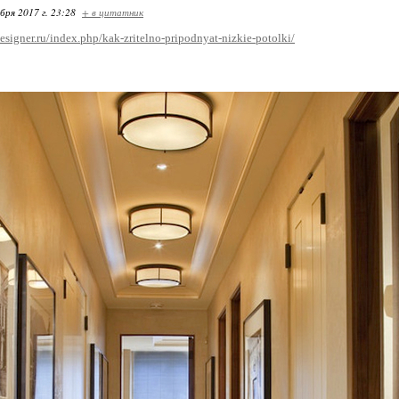
бря 2017 г. 23:28
+ в цитатник
esigner.ru/index.php/kak-zritelno-pripodnyat-nizkie-potolki/