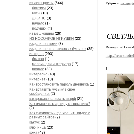
из лент цветы
(644)
Рубрики:
интерер/
бантики
(23)
бусы
(10)
ДЖИНС
(3)
начало
(1)
подушки
(4)
СВЕТЛЫ
из мешковины
(29)
ИЗ НОСОЧКОВ ИГРУШКИ
(23)
изделия из кожи
(3)
Четверг, 28 Сентя
изделия из пластиковых бутылок
(35)
интерер
(293)
http://rem-stroite
балкон
(1)
мелочи для интерьера
(17)
1.
начало
(33)
интересно
(43)
интернет
(13)
Как восстановить пароль дневника
(1)
Как вставить музыку в свое
сообщение.
(2)
как красиво завязать шарф
(21)
Как очистить квартиру от негатива?
(2)
Как скачивать и где хранить видео с
разных сайтов
(2)
кактус
(2)
ключница
(23)
кожа
(48)