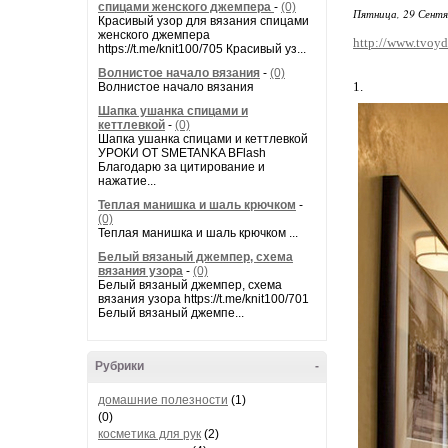
спицами женского джемпера
-
(0)
Пятница, 29 Сентя
Красивый узор для вязания спицами
женского джемпера
http://www.tvoyd
https://t.me/knit100/705 Красивый уз...
Волнистое начало вязания
-
(0)
1.
Волнистое начало вязания
Шапка ушанка спицами и
кеттлевкой
-
(0)
Шапка ушанка спицами и кеттлевкой
УРОКИ ОТ SMETANKA BFlash
Благодарю за цитирование и
нажатие...
Теплая манишка и шаль крючком
-
(0)
Теплая манишка и шаль крючком ...
Белый вязаный джемпер, схема
вязания узора
-
(0)
Белый вязаный джемпер, схема
вязания узора https://t.me/knit100/701
Белый вязаный джемпе...
Рубрики
-
домашние полезности
(1)
(0)
косметика для рук
(2)