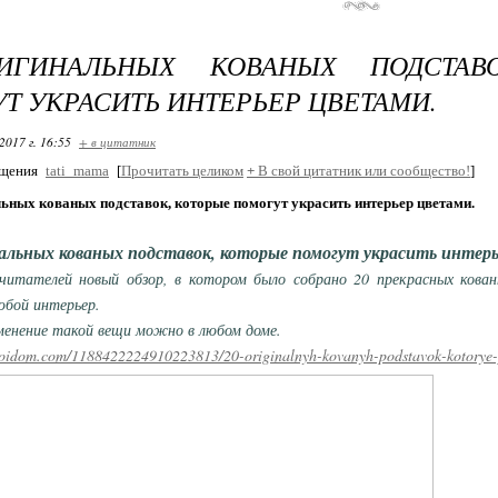
ИГИНАЛЬНЫХ КОВАНЫХ ПОДСТАВ
Т УКРАСИТЬ ИНТЕРЬЕР ЦВЕТАМИ.
2017 г. 16:55
+ в цитатник
бщения
tati_mama
[
Прочитать целиком
+
В свой цитатник или сообщество!
]
льных кованых подставок, которые помогут украсить интерьер цветами.
альных кованых подставок, которые помогут украсить интер
итателей новый обзор, в котором было собрано 20 прекрасных кован
юбой интерьер.
енение такой вещи можно в любом доме.
moidom.com/1188422224910223813/20-originalnyh-kovanyh-podstavok-kotorye-po