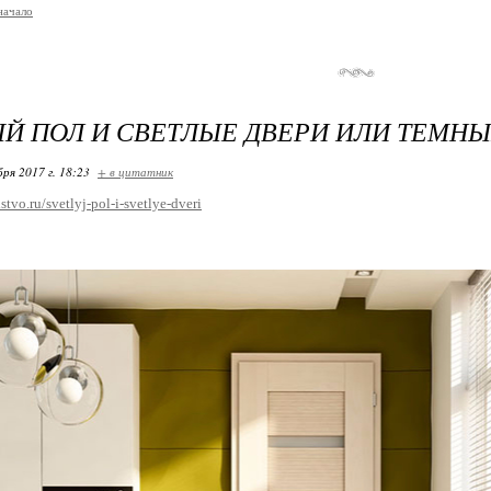
начало
Й ПОЛ И СВЕТЛЫЕ ДВЕРИ ИЛИ ТЕМН
бря 2017 г. 18:23
+ в цитатник
lstvo.ru/svetlyj-pol-i-svetlye-dveri