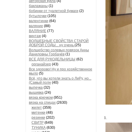
авторская кукла
(4)
баклажаны
(1)
бобинки от туалетной бумаги
(2)
бутылочки
(105)
валентинки
(64)
валяние
(88)
ВАЛЯНИЕ
(77)
винтаж
(4)
ВОЛШЕБНЫЕ СВОЙСТВА СТАРОЙ
ДОБРОЙ СОДЫ... ну очень
(25)
Волшебство солевых повязок Анны
Даниловны Горбачёв
(1)
ВСЕ ДЛЯ РУКОДЕЛЬНИЦЫ
(62)
органайзер
(43)
Все здорово! Ну и про хозяйственное
мыло
(5)
Всё, что вы хотели знать о ЛиРу, но...
(Самый полн
(40)
выпечка
(32)
вышивка
(24)
вязка крючком
(951)
вязка на спицах
(2630)
жилет
(359)
митенки
(48)
резинки
(202)
1.
СВИТР
(649)
ТУНИКА
(630)