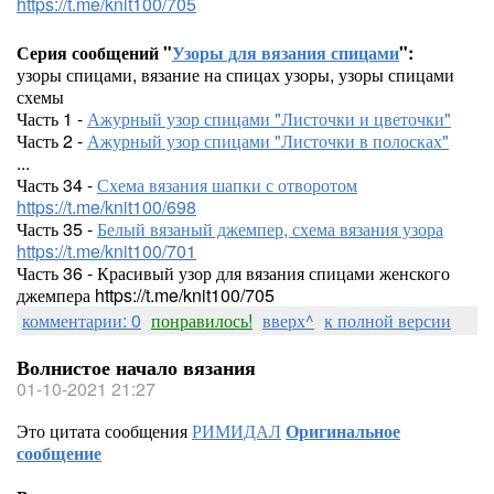
https://t.me/knit100/705
Серия сообщений "
Узоры для вязания спицами
":
узоры спицами, вязание на спицах узоры, узоры спицами
схемы
Часть 1 -
Ажурный узор спицами "Листочки и цветочки"
Часть 2 -
Ажурный узор спицами "Листочки в полосках"
...
Часть 34 -
Схема вязания шапки с отворотом
https://t.me/knit100/698
Часть 35 -
Белый вязаный джемпер, схема вязания узора
https://t.me/knit100/701
Часть 36 - Красивый узор для вязания спицами женского
джемпера https://t.me/knit100/705
комментарии: 0
понравилось!
вверх^
к полной версии
Волнистое начало вязания
01-10-2021 21:27
Это цитата сообщения
РИМИДАЛ
Оригинальное
сообщение