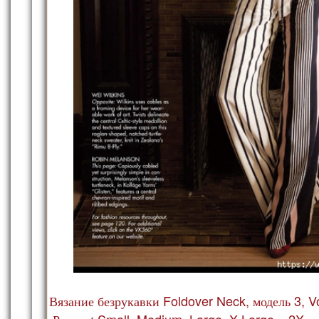
Вязание безрукавки Foldover Neck, модель 3, V
Размер: Small, Medium, Large, X-Large и 2X.