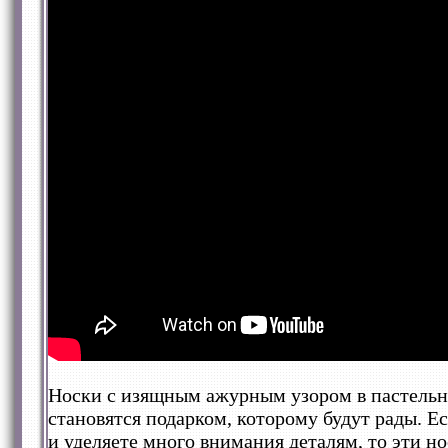
Носки с изящным ажурным узором в пастельн
становятся подарком, которому будут рады. 
и уделяете много внимания деталям, то эти но