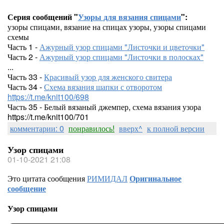
Серия сообщений "
Узоры для вязания спицами
":
узоры спицами, вязание на спицах узоры, узоры спицами
схемы
Часть 1 -
Ажурный узор спицами "Листочки и цветочки"
Часть 2 -
Ажурный узор спицами "Листочки в полосках"
...
Часть 33 -
Красивый узор для женского свитера
Часть 34 -
Схема вязания шапки с отворотом
https://t.me/knit100/698
Часть 35 - Белый вязаный джемпер, схема вязания узора
https://t.me/knit100/701
комментарии: 0
понравилось!
вверх^
к полной версии
Узор спицами
01-10-2021 21:08
Это цитата сообщения
РИМИДАЛ
Оригинальное
сообщение
Узор спицами