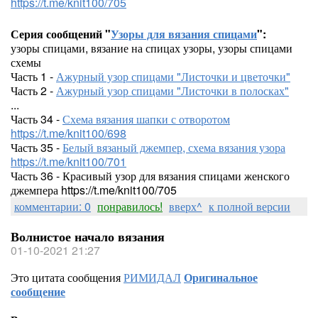
https://t.me/knit100/705
Серия сообщений "
Узоры для вязания спицами
":
узоры спицами, вязание на спицах узоры, узоры спицами
схемы
Часть 1 -
Ажурный узор спицами "Листочки и цветочки"
Часть 2 -
Ажурный узор спицами "Листочки в полосках"
...
Часть 34 -
Схема вязания шапки с отворотом
https://t.me/knit100/698
Часть 35 -
Белый вязаный джемпер, схема вязания узора
https://t.me/knit100/701
Часть 36 - Красивый узор для вязания спицами женского
джемпера https://t.me/knit100/705
комментарии: 0
понравилось!
вверх^
к полной версии
Волнистое начало вязания
01-10-2021 21:27
Это цитата сообщения
РИМИДАЛ
Оригинальное
сообщение