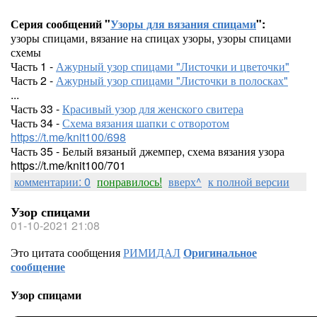
Серия сообщений "
Узоры для вязания спицами
":
узоры спицами, вязание на спицах узоры, узоры спицами
схемы
Часть 1 -
Ажурный узор спицами "Листочки и цветочки"
Часть 2 -
Ажурный узор спицами "Листочки в полосках"
...
Часть 33 -
Красивый узор для женского свитера
Часть 34 -
Схема вязания шапки с отворотом
https://t.me/knit100/698
Часть 35 - Белый вязаный джемпер, схема вязания узора
https://t.me/knit100/701
комментарии: 0
понравилось!
вверх^
к полной версии
Узор спицами
01-10-2021 21:08
Это цитата сообщения
РИМИДАЛ
Оригинальное
сообщение
Узор спицами