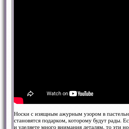
Носки с изящным ажурным узором в пастельн
становятся подарком, которому будут рады. 
и уделяете много внимания деталям, то эти но