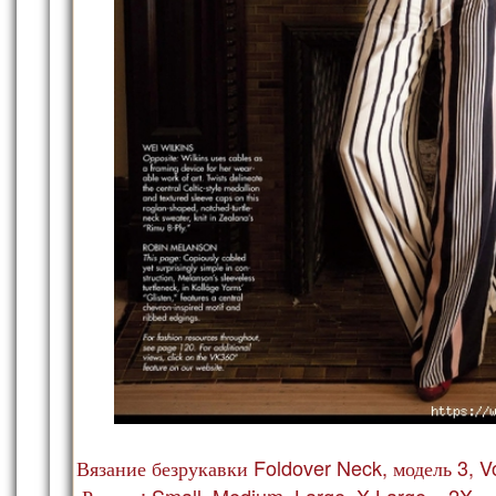
Вязание безрукавки Foldover Neck, модель 3, V
Размер: Small, Medium, Large, X-Large и 2X.