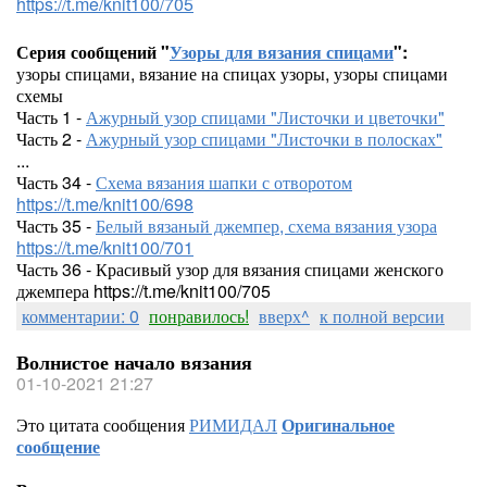
https://t.me/knit100/705
Серия сообщений "
Узоры для вязания спицами
":
узоры спицами, вязание на спицах узоры, узоры спицами
схемы
Часть 1 -
Ажурный узор спицами "Листочки и цветочки"
Часть 2 -
Ажурный узор спицами "Листочки в полосках"
...
Часть 34 -
Схема вязания шапки с отворотом
https://t.me/knit100/698
Часть 35 -
Белый вязаный джемпер, схема вязания узора
https://t.me/knit100/701
Часть 36 - Красивый узор для вязания спицами женского
джемпера https://t.me/knit100/705
комментарии: 0
понравилось!
вверх^
к полной версии
Волнистое начало вязания
01-10-2021 21:27
Это цитата сообщения
РИМИДАЛ
Оригинальное
сообщение