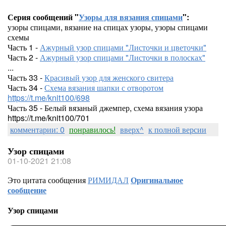
Серия сообщений "
Узоры для вязания спицами
":
узоры спицами, вязание на спицах узоры, узоры спицами
схемы
Часть 1 -
Ажурный узор спицами "Листочки и цветочки"
Часть 2 -
Ажурный узор спицами "Листочки в полосках"
...
Часть 33 -
Красивый узор для женского свитера
Часть 34 -
Схема вязания шапки с отворотом
https://t.me/knit100/698
Часть 35 - Белый вязаный джемпер, схема вязания узора
https://t.me/knit100/701
комментарии: 0
понравилось!
вверх^
к полной версии
Узор спицами
01-10-2021 21:08
Это цитата сообщения
РИМИДАЛ
Оригинальное
сообщение
Узор спицами