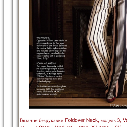
Вязание безрукавки Foldover Neck, модель 3, V
Размер: Small, Medium, Large, X-Large и 2X.