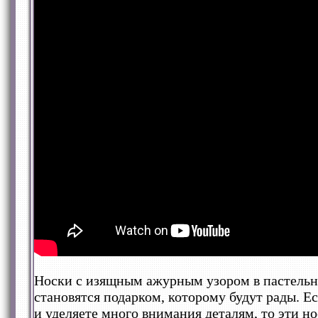
Носки с изящным ажурным узором в пастельн
становятся подарком, которому будут рады. 
и уделяете много внимания деталям, то эти но