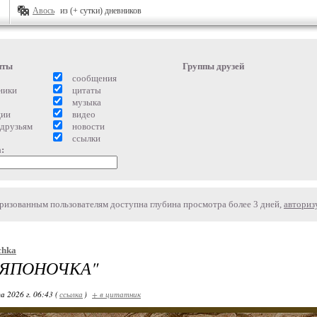
Авось
из (+ сутки) дневников
нты
Группы друзей
сообщения
ники
цитаты
музыка
ции
видео
 друзьям
новости
ссылки
:
изованным пользователям доступна глубина просмотра более 3 дней,
авториз
chka
"ЯПОНОЧКА"
а 2026 г. 06:43 (
ссылка
)
+ в цитатник