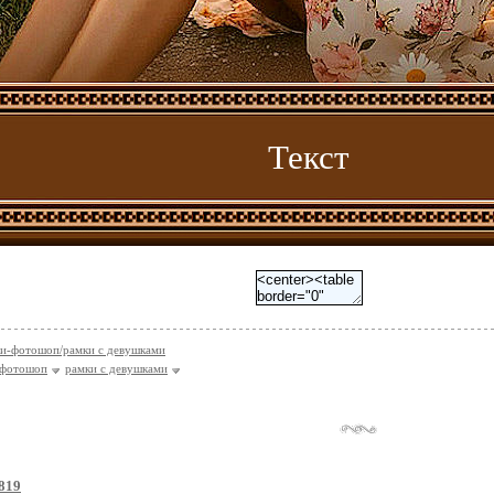
Текст
и-фотошоп/рамки с девушками
-фотошоп
рамки с девушками
819