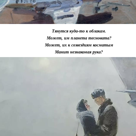
Тянутся куда-то к облакам.
Может, им планета тесновата?
Может, их к созвездиям косматым
Манит незнакомая рука?