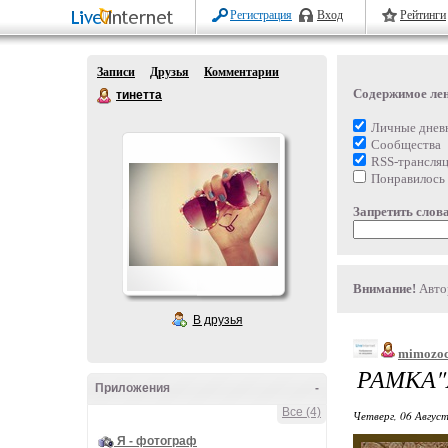
Регистрация
Вход
Рейтинги
Записи
Друзья
Комментарии
Содержимое ле
тинетта
Личные днев
Сообщества
RSS-трансля
Понравилось
Запретить слова
Внимание!
Автор
В друзья
mimozo
РАМКА
Приложения
-
Все (4)
Четверг, 06 Август
Я - фотограф