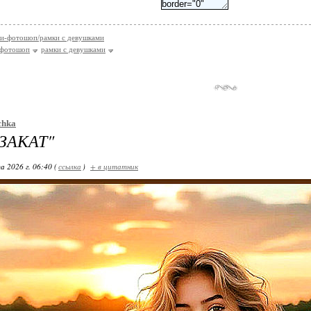
и-фотошоп/рамки с девушками
-фотошоп
рамки с девушками
chka
ЗАКАТ"
а 2026 г. 06:40 (
ссылка
)
+ в цитатник