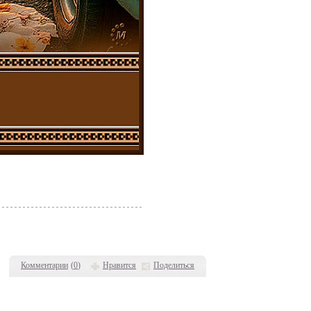
Комментарии
(
0
)
Нравится
Поделиться