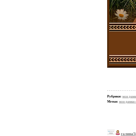
Рубрики:
мои рамк
Метки:
мои рамки
галина5