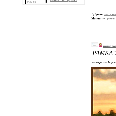
Поисковые фразы
Рубрики:
мои рамк
Метки:
мои рамки
mimozo
РАМКА"
Четверг, 06 Август