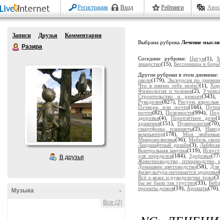
Регистрация
Вход
Рейтинги
Авос
Записи
Друзья
Комментарии
Выбрана рубрика
Лечение мысл
Разира
Соседние рубрики:
Цигун
(1),
лекарство
(15),
Бессонница и борь
Другие рубрики в этом дневнике
около
(179),
Экскурсия по дневн
Что в имени тебе моём?
(1),
Хир
Физиология и человек
(2),
Учимс
Строительство и ремонт
(343)
Рукоделие
(827),
Рисуем, взрослые
Пэчворк, или почти
(166),
Путе
почти
(82),
Полезности
(994),
Под
здоровья
(4),
Переплётное дело
(
хранения
(151),
Нумерология
(70
смартфоны, планшеты
(2),
Наво
компьютер
(178),
Мои любимые
Микроволновка
(36),
Мебель свои
Ландшафтный дизайн
(3),
Лайфхак
Контрольная закупка
(119),
Искуст
для переделок
(184),
Здоровье
(77
В друзья
Животноводство, птицеводство, к
Домашнее цветоводство
(58),
Для
физкультура-начинается здоровье
Всё о коже и рукоделочки тоже
(3
бы не было так грустно
(33),
Библ
проекты домов
(19),
Ароматы
(70)
Музыка
-
Все (2)