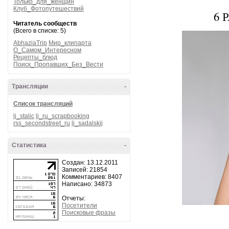
Только_для_женщин
Клуб_Фотопутешествий
6 
Читатель сообществ
(Всего в списке: 5)
AbhaziaTrip
Мир_клипарта
О_Самом_Интересном
Рецепты_блюд
Поиск_Пропавших_Без_Вести
Трансляции
-
Список трансляций
lj_stalic
lj_ru_scrapbooking
rss_secondstreet_ru
lj_sadalskij
Статистика
-
Создан: 13.12.2011
Записей: 21854
Комментариев: 8407
Написано: 34873
Отчеты:
Посетители
Поисковые фразы