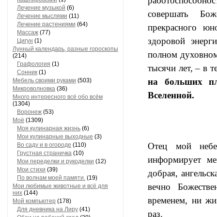
работоспособнос
Лечение музыкой
(6)
совершать Бож
Лечение мыслями
(11)
Лечение растениями
(64)
прекрасного 
Массаж
(77)
здоровой энерг
Цигун
(1)
Лунный календарь, разные гороскопы
полном духовном
(214)
Графология
(1)
тысячи лет, – в 
Сонник
(1)
на больших пл
Мебель своими руками
(503)
Микроволновка
(36)
Вселенной.
Много интересного всё обо всём
(1304)
Воронеж
(53)
Моё
(1309)
Моя кулинарная жизнь
(6)
Мои кулинарные выходные
(3)
Отец мой небе
Во саду и в огороде
(110)
Грустная страничка
(10)
информирует ме
Мои переделки и рукоделки
(12)
Мои стихи
(39)
добрая, ангельск
По волнам моей памяти.
(19)
вечно Божестве
Мои любимые животные и всё для
них
(144)
временем, ни жи
Мой компьютер
(178)
Для дневника на Лиру
(41)
раз.