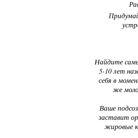
Ра
Придумай
устр
Найдите самы
5-10 лет на
себя в моме
же моло
Ваше подсоз
заставит ор
жировые к