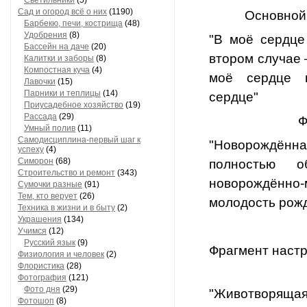
Светильники
(5)
Сад и огород всё о них
(1190)
Основной
Барбекю, печи, кострища
(48)
Удобрения
(8)
"В моё сердце
Бассейн на даче
(20)
втором случае 
Калитки и заборы
(8)
Компостная куча
(4)
моё сердце н
Лавочки
(15)
Парники и теплицы
(14)
сердце"
Приусадебное хозяйство
(19)
Рассада
(29)
Ф
Умный полив
(11)
Самодисциплина-первый шаг к
"Новорождённа
успеху
(4)
Симорон
(68)
полностью о
Строительство и ремонт
(343)
новорождённо-
Сумочки разные
(91)
Тем, кто верует
(26)
молодость рожд
Техника в жизни и в быту
(2)
Украшения
(134)
Учимся
(12)
Русский язык
(9)
Фрагмент настр
Физиология и человек
(2)
Флористика
(28)
Фотография
(121)
Фото дня
(29)
"Животворящая
Фотошоп
(8)