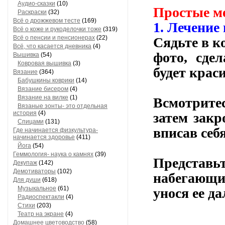
Аудио-сказки
(10)
Простые м
Раскраски
(32)
Всё о дрожжевом тесте
(169)
1. Лечение
Всё о коже и рукоделочки тоже
(319)
Всё о пенсии и пенсионерах
(22)
Сядьте в к
Всё, что касается дневника
(4)
фото, сде
Вышивка
(54)
Ковровая вышивка
(3)
будет крас
Вязание
(364)
Бабушкины коврики
(14)
Вязание бисером
(4)
Вязание на вилке
(1)
Всмотрите
Вязаные зонты- это отдельная
история
(4)
затем закр
Спицами
(131)
вписав себ
Где начинается физкультура-
начинается здоровье
(411)
Йога
(54)
Геммология- наука о камнях
(39)
Представь
Декупаж
(142)
Демотиваторы
(102)
набегающ
Для души
(618)
Музыкальное
(61)
унося ее да
Радиоспектакли
(4)
Стихи
(203)
Театр на экране
(4)
Домашнее цветоводство
(58)