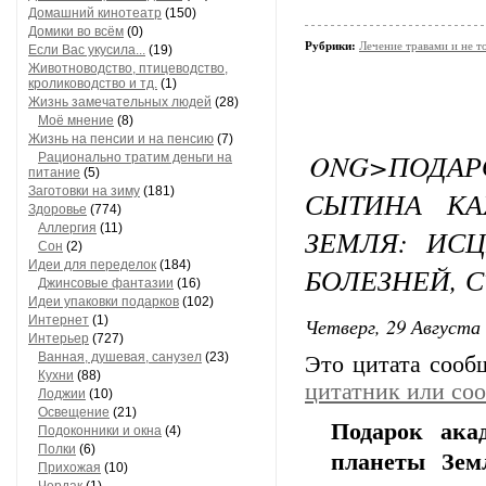
Домашний кинотеатр
(150)
Домики во всём
(0)
Рубрики:
Лечение травами и не т
Если Вас укусила...
(19)
Животноводство, птицеводство,
кролиководство и тд.
(1)
Жизнь замечательных людей
(28)
Моё мнение
(8)
Жизнь на пенсии и на пенсию
(7)
ONG>ПОДА
Рационально тратим деньги на
питание
(5)
Заготовки на зиму
(181)
СЫТИНА К
Здоровье
(774)
Аллергия
(11)
ЗЕМЛЯ: ИС
Сон
(2)
Идеи для переделок
(184)
БОЛЕЗНЕЙ, 
Джинсовые фантазии
(16)
Идеи упаковки подарков
(102)
Интернет
(1)
Четверг, 29 Августа 
Интерьер
(727)
Ванная, душевая, санузел
(23)
Это цитата соо
Кухни
(88)
цитатник или со
Лоджии
(10)
Освещение
(21)
Подарок ака
Подоконники и окна
(4)
Полки
(6)
планеты Зем
Прихожая
(10)