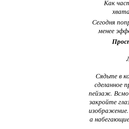
Как час
хвата
Сегодня поп
менее эффе
Прос
Сядьте в к
сделанное 
пейзаж. Всмо
закройте глаз
изображение.
а набегающие