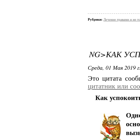
Рубрики:
Лечение травами и не т
NG>КАК УС
Среда, 01 Мая 2019 г
Это цитата соо
цитатник или со
Как успокоит
О
осн
выз