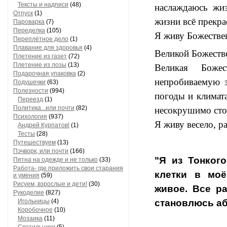
Тексты и надписи
(48)
наслаждаюсь жиз
Отпуск
(1)
жизни всё прекра
Пароварка
(7)
Переделка
(105)
Я живу Божествен
Переплётное дело
(1)
Плавание для здоровья
(4)
Великой Божеств
Плетение из газет
(72)
Плетение из лозы
(13)
Великая Боже
Подарочная упаковка
(2)
непробиваемую 
Подушечки
(63)
Полезности
(994)
погоды и климата
Переезд
(1)
Политика...или почти
(82)
несокрушимо сто
Психология
(937)
Я живу весело, р
Андрей Курпатов!
(1)
Тесты
(28)
Путешествуем
(13)
Пэчворк, или почти
(166)
"Я из Тонког
Пятна на одежде и не только
(33)
Работа- где приложить свои старания
клетки в мо
и умения
(59)
Рисуем, взрослые и дети!
(30)
живое. Все р
Рукоделие
(827)
становлюсь а
Игольницы
(4)
Коробочное
(10)
Мозаика
(11)