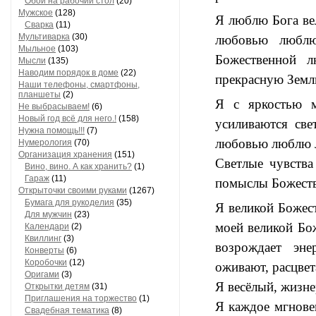
Обои на рабочий стол
(20)
Мужское
(128)
Я люблю Бога ве
Сварка
(11)
Мультиварка
(30)
любовью люблю
Мыльное
(103)
Божественной 
Мысли
(135)
Наводим порядок в доме
(22)
прекрасную Земл
Наши телефоны, смартфоны,
планшеты
(2)
Я с яркостью м
Не выбрасываем!
(6)
Новый год всё для него.!
(158)
усиливаются све
Нужна помощь!!!
(7)
любовью люблю л
Нумерология
(70)
Организация хранения
(151)
Светлые чувства
Вино, вино. А как хранить?
(1)
Гараж
(11)
помыслы Божеств
Открыточки своими руками
(1267)
Бумага для рукоделия
(35)
Я великой Божес
Для мужчин
(23)
моей великой Бож
Календари
(2)
Квиллинг
(3)
возрождает эн
Конверты
(6)
Коробочки
(12)
оживают, расцве
Оригами
(3)
Я весёлый, жизне
Открытки детям
(31)
Приглашения на торжество
(1)
Я каждое мгнове
Свадебная тематика
(8)