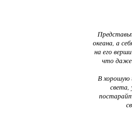
Представьт
океана, а се
на его верш
что даже 
В хорошую 
света,
постарайт
с