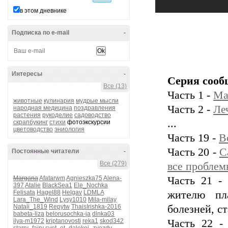
в этом дневнике
Подписка по e-mail
-
Интересы
-
Серия сооб
Все (13)
Часть 1 -
Ма
животные
кулинария
мудрые мысли
Часть 2 -
Ле
народная медицина
поздравления
растения
рукоделие
садоводство
...
скрапбукинг
стихи
фотоэкскурсии
цветоводство
эниология
Часть 19 -
В
Часть 20 -
C
Постоянные читатели
-
Все (279)
все пробле
Margana
Afatarwm
Agnieszka75
Alena-
Часть 21 -
397
Atalie
BlackSea1
Ele_Nochka
Felisata
Hagel88
Helgav
LDMLA
жителю пл
Lara_The_Wind
Lysy1010
Mila-milay
Natali_1819
Repytw
ThaisIrishka-2016
болезней, с
babeta-liza
belorusochka-ja
dinka03
ilya-m1972
kriptanovosti
reka1
skod342
Часть 22 