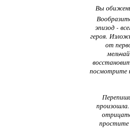
Вы обижены
Вообразите
эпизод - вс
героя. Изложи
от перв
мельчай
восстановит
посмотрите н
Перепиши
произошла
отрицате
простите 