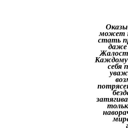
Оказы
может н
стать п
даже
Жалость
Каждому 
себя 
уваж
воз
потрясе
безд
затягива
тольк
навора
мире