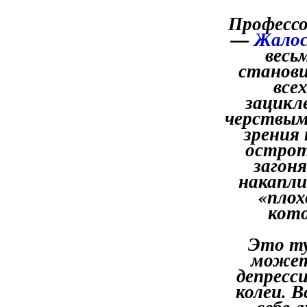
Профессо
—
Жалос
весь
станови
все
зацикле
черствым
зрения
остроту
загон
накапли
«плох
кот
Это ту
может
депресс
колеи. 