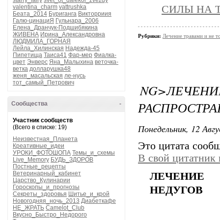
starry_fairy
svet_ot_dalekoi_zvezdy
valentina_charm
vattrushka
СИЛЫ НА 
Беата_2014
Буриганга
Викторриия
Галю-цинациЯ
Гульнара_2006
Елена_Дранчук-Подшибякина
ЖИВЕНА
Ирина_Александровна
Рубрики:
Лечение травами и не т
ЛЮДМИЛА_ГОРНАЯ
Лейла_Хилинская
Надежда-45
Пипетища
Таиса41
Фар-мер
Фиалка-
цвет
Энверс
Яна_Малыхина
веточка-
ветка
долларушка48
женя_масальская
ле-нусь
тот_самый_Петрович
NG>ЛЕЧ
РАСПРОСТРА
Сообщества
-
Участник сообществ
Понедельник, 12 Авгу
(Всего в списке: 19)
Неизвестная_Планета
Это цитата сооб
Креативные_идеи
УРОКИ_ФОТОШОПА
Темы_и_схемы
В свой цитатник
Live_Memory
БУДЬ_ЗДОРОВ
Постные_рецепты
Ветеринарный_кабинет
ЛЕЧЕНИЕ 
Царство_Кулинарии
Гороскопы_и_прогнозы
НЕДУГОВ
Секреты_здоровья
Шитье_и_крой
Новогодняя_ночь_2013
Диабеткафе
НЕ_ЖРАТЬ
Camelot_Club
Вкусно_Быстро_Недорого