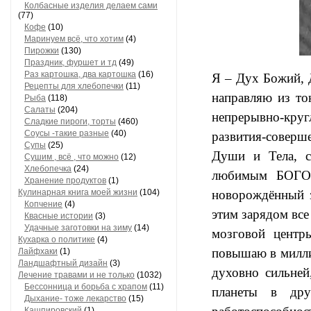
Колбасные изделия делаем сами
(77)
Кофе
(10)
Маринуем всё, что хотим
(4)
Пирожки
(130)
Праздник, фуршет и тд
(49)
Раз картошка, два картошка
(16)
Я – Дух Божий, 
Рецепты для хлебопечки
(11)
направляю из то
Рыба
(118)
Салаты
(204)
непрерывно-круг
Сладкие пироги, торты
(460)
Соусы -такие разные
(40)
развития-соверш
Супы
(25)
Души и Тела, с
Сушим , всё , что можно
(12)
Хлебопечка
(24)
любимым БОГОМ
Хранение продуктов
(1)
Кулинарная книга моей жизни
(104)
новорождённый 
Копчение
(4)
этим зарядом все
Квасные истории
(3)
Удачные заготовки на зиму
(14)
мозговой центр
Кухарка о политике
(4)
повышаю в милли
Лайфхаки
(1)
Ландшафтный дизайн
(3)
духовно сильней
Лечение травами и не только
(1032)
Бессонница и борьба с храпом
(11)
планеты в дру
Дыхание- тоже лекарство
(15)
Кашпировский
(1)