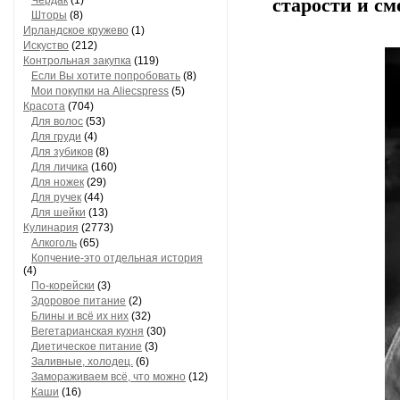
Чердак
(1)
старости и см
Шторы
(8)
Ирландское кружево
(1)
Искуство
(212)
Контрольная закупка
(119)
Если Вы хотите попробовать
(8)
Мои покупки на Aliecspress
(5)
Красота
(704)
Для волос
(53)
Для груди
(4)
Для зубиков
(8)
Для личика
(160)
Для ножек
(29)
Для ручек
(44)
Для шейки
(13)
Кулинария
(2773)
Алкоголь
(65)
Копчение-это отдельная история
(4)
По-корейски
(3)
Здоровое питание
(2)
Блины и всё их них
(32)
Вегетарианская кухня
(30)
Диетическое питание
(3)
Заливные, холодец.
(6)
Замораживаем всё, что можно
(12)
Каши
(16)