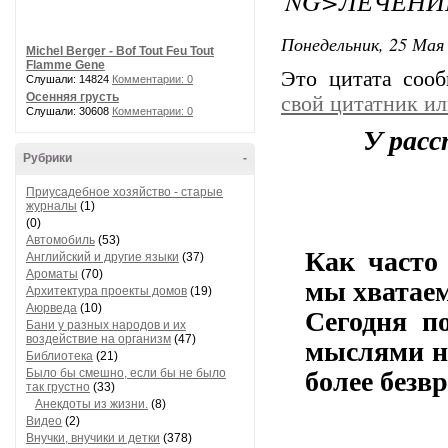
NG>ЛЕЧЕНИ
Понедельник, 25 Мая 
Michel Berger - Bof Tout Feu Tout
Flamme Gene
Это цитата соо
Слушали: 14824
Комментарии: 0
Осенняя грусть
свой цитатник и
Слушали: 30608
Комментарии: 0
У рас
Рубрики
-
Приусадебное хозяйство - старые
журналы
(1)
(0)
Автомобиль
(53)
Как часто
Английский и другие языки
(37)
Ароматы
(70)
мы хватаем
Архитектура проекты домов
(19)
Аюрведа
(10)
Сегодня п
Бани у разных народов и их
воздействие на организм
(47)
мыслями не
Библиотека
(21)
Было бы смешно, если бы не было
более безвр
так грустно
(33)
Анекдоты из жизни.
(8)
Видео
(2)
Внучки, внучики и детки
(378)