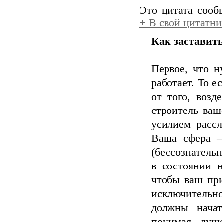
Это цитата соо
+
В свой цитатни
Как заставить
Первое, что н
работает. То е
от того, возд
строитель ваш
усилием расс
Ваша сфера —
(бессознатель
в состоянии 
чтобы ваш пр
исключительн
должны начат
понимая душо