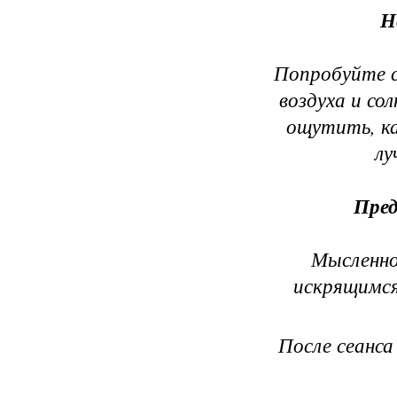
Н
Попробуйте 
воздуха и со
ощутить, ка
лу
Пред
Мысленно
искрящимся
После сеанса