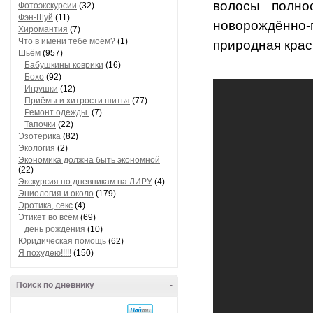
волосы полно
Фотоэкскурсии
(32)
Фэн-Шуй
(11)
новорождённо
Хиромантия
(7)
Что в имени тебе моём?
(1)
природная крас
Шьём
(957)
Бабушкины коврики
(16)
Бохо
(92)
Игрушки
(12)
Приёмы и хитрости шитья
(77)
Ремонт одежды.
(7)
Тапочки
(22)
Эзотерика
(82)
Экология
(2)
Экономика должна быть экономной
(22)
Экскурсия по дневникам на ЛИРУ
(4)
Эниология и около
(179)
Эротика, секс
(4)
Этикет во всём
(69)
день рождения
(10)
Юридическая помощь
(62)
Я похудею!!!!!
(150)
Поиск по дневнику
-