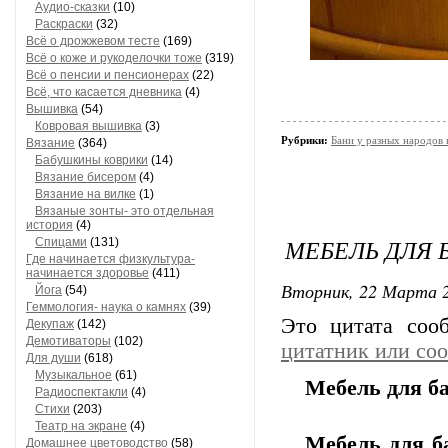
Аудио-сказки
(10)
Раскраски
(32)
Всё о дрожжевом тесте
(169)
Всё о коже и рукоделочки тоже
(319)
Всё о пенсии и пенсионерах
(22)
Всё, что касается дневника
(4)
Вышивка
(54)
Ковровая вышивка
(3)
Рубрики:
Бани у разных народов 
Вязание
(364)
Бабушкины коврики
(14)
Вязание бисером
(4)
Вязание на вилке
(1)
Вязаные зонты- это отдельная
история
(4)
МЕБЕЛЬ ДЛЯ 
Спицами
(131)
Где начинается физкультура-
начинается здоровье
(411)
Вторник, 22 Марта 2
Йога
(54)
Геммология- наука о камнях
(39)
Это цитата со
Декупаж
(142)
Демотиваторы
(102)
цитатник или со
Для души
(618)
Музыкальное
(61)
Мебель для б
Радиоспектакли
(4)
Стихи
(203)
Театр на экране
(4)
Мебель для б
Домашнее цветоводство
(58)