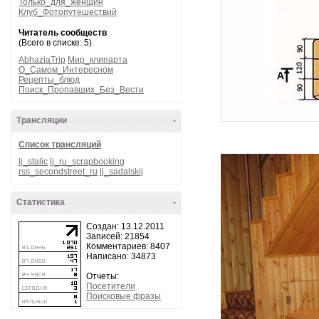
Только_для_женщин
Клуб_Фотопутешествий
Читатель сообществ
(Всего в списке: 5)
AbhaziaTrip
Мир_клипарта
О_Самом_Интересном
Рецепты_блюд
Поиск_Пропавших_Без_Вести
Трансляции
-
Список трансляций
lj_stalic
lj_ru_scrapbooking
rss_secondstreet_ru
lj_sadalskij
Статистика
-
Создан: 13.12.2011
Записей: 21854
Комментариев: 8407
Написано: 34873
Отчеты:
Посетители
Поисковые фразы