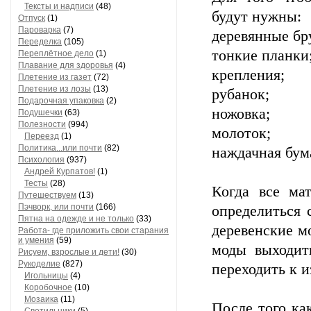
Тексты и надписи
(48)
будут нужны:
Отпуск
(1)
Пароварка
(7)
деревянные бр
Переделка
(105)
тонкие планки
Переплётное дело
(1)
Плавание для здоровья
(4)
крепления;
Плетение из газет
(72)
Плетение из лозы
(13)
рубанок;
Подарочная упаковка
(2)
ножовка;
Подушечки
(63)
Полезности
(994)
молоток;
Переезд
(1)
Политика...или почти
(82)
наждачная бум
Психология
(937)
Андрей Курпатов!
(1)
Тесты
(28)
Когда все ма
Путешествуем
(13)
Пэчворк, или почти
(166)
определиться 
Пятна на одежде и не только
(33)
деревенские м
Работа- где приложить свои старания
и умения
(59)
моды выходит
Рисуем, взрослые и дети!
(30)
Рукоделие
(827)
переходить к 
Игольницы
(4)
Коробочное
(10)
Мозаика
(11)
После того ка