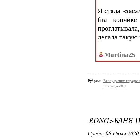
Я стала «заса
(на кончик
проглатывала,
делала такую 
Martina25
Рубрики:
Бани у разных народов 
Я похудею!!!!!
RONG>БАНЯ П
Среда, 08 Июля 2020 