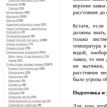
Обои на рабочий стол
(20)
Мужское
(128)
верхние лавки
Сварка
(11)
расстояние до
Мультиварка
(30)
Мыльное
(103)
Мысли
(135)
Наводим порядок в доме
(22)
Кстати, если
Наши телефоны, смартфоны,
должны знать,
планшеты
(2)
Не выбрасываем!
(6)
только лист
Новый год всё для него.!
(158)
Нужна помощь!!!
(7)
температура в
Нумерология
(70)
водой, наобо
Организация хранения
(151)
Вино, вино. А как хранить?
(1)
лавки, то они
Гараж
(11)
Открыточки своими руками
(1267)
ни вытяжки,
Бумага для рукоделия
(35)
расстояние м
Для мужчин
(23)
Календари
(2)
было угрозы о
Квиллинг
(3)
Конверты
(6)
Коробочки
(12)
Подготовка и
Оригами
(3)
Открытки детям
(31)
Приглашения на торжество
(1)
Для того что
Свадебная тематика
(8)