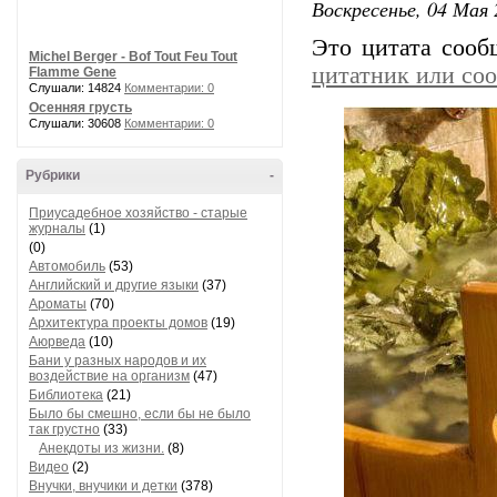
Воскресенье, 04 Мая 
Это цитата соо
Michel Berger - Bof Tout Feu Tout
цитатник или со
Flamme Gene
Слушали: 14824
Комментарии: 0
Осенняя грусть
Слушали: 30608
Комментарии: 0
Рубрики
-
Приусадебное хозяйство - старые
журналы
(1)
(0)
Автомобиль
(53)
Английский и другие языки
(37)
Ароматы
(70)
Архитектура проекты домов
(19)
Аюрведа
(10)
Бани у разных народов и их
воздействие на организм
(47)
Библиотека
(21)
Было бы смешно, если бы не было
так грустно
(33)
Анекдоты из жизни.
(8)
Видео
(2)
Внучки, внучики и детки
(378)