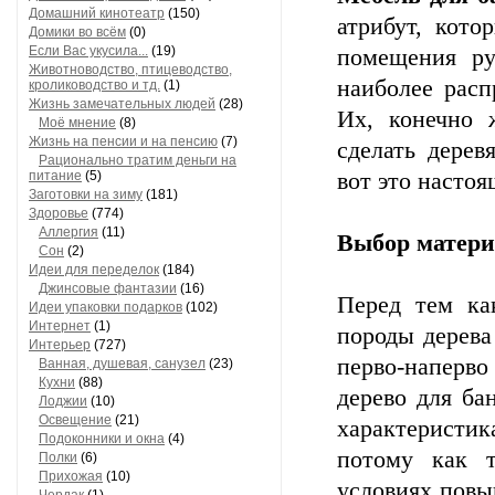
Домашний кинотеатр
(150)
атрибут, кото
Домики во всём
(0)
Если Вас укусила...
(19)
помещения ру
Животноводство, птицеводство,
наиболее расп
кролиководство и тд.
(1)
Жизнь замечательных людей
(28)
Их, конечно 
Моё мнение
(8)
Жизнь на пенсии и на пенсию
(7)
сделать дерев
Рационально тратим деньги на
питание
(5)
вот это насто
Заготовки на зиму
(181)
Здоровье
(774)
Аллергия
(11)
Выбор матер
Сон
(2)
Идеи для переделок
(184)
Джинсовые фантазии
(16)
Перед тем ка
Идеи упаковки подарков
(102)
Интернет
(1)
породы дерева
Интерьер
(727)
перво-наперво
Ванная, душевая, санузел
(23)
Кухни
(88)
дерево для ба
Лоджии
(10)
Освещение
(21)
характеристи
Подоконники и окна
(4)
потому как т
Полки
(6)
Прихожая
(10)
условиях повы