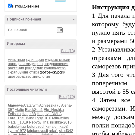
Инструкция д
в этом дневнике
1 Для начала 
Подписка по e-mail
-
которому буду
нужно пять ст
и размерами 5
Интересы
-
2 Устанавлива
Все (13)
отрезками д
животные
кулинария
мудрые мысли
народная медицина
поздравления
саморезов при
растения
рукоделие
садоводство
скрапбукинг
стихи
фотоэкскурсии
3 Для того чт
цветоводство
эниология
поперечным 
Постоянные читатели
-
высотой в 55 
Все (279)
4 Затем все 
Margana
Afatarwm
Agnieszka75
Alena-
саморезами. И
397
Atalie
BlackSea1
Ele_Nochka
Felisata
Hagel88
Helgav
LDMLA
между доскам
Lara_The_Wind
Lysy1010
Mila-milay
Natali_1819
Repytw
ThaisIrishka-2016
полки понадоби
babeta-liza
belorusochka-ja
dinka03
ilya-m1972
kriptanovosti
reka1
skod342
чтобы избежат