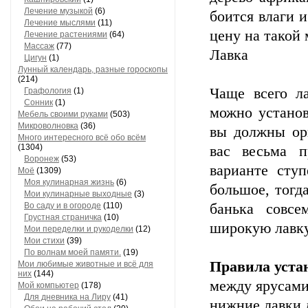
Лечение музыкой
(6)
боится влаги и
Лечение мыслями
(11)
цену на такой
Лечение растениями
(64)
Массаж
(77)
Лавка
Цигун
(1)
Лунный календарь, разные гороскопы
(214)
Чаще всего ла
Графология
(1)
Сонник
(1)
можно установ
Мебель своими руками
(503)
Микроволновка
(36)
вы должны ор
Много интересного всё обо всём
(1304)
вас весьма п
Воронеж
(53)
варианте сту
Моё
(1309)
Моя кулинарная жизнь
(6)
большое, тогд
Мои кулинарные выходные
(3)
Во саду и в огороде
(110)
банька совсе
Грустная страничка
(10)
широкую лавк
Мои переделки и рукоделки
(12)
Мои стихи
(39)
По волнам моей памяти.
(19)
Правила уста
Мои любимые животные и всё для
них
(144)
между ярусами
Мой компьютер
(178)
Для дневника на Лиру
(41)
нижние лавки 