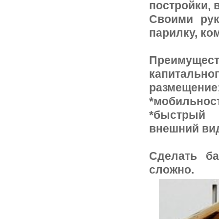
постройки, 
Своими рук
парилку, ко
Преимуществ
капиталь
размещени
*мобильнос
*быстрый 
внешний ви
Сделать б
сложно.