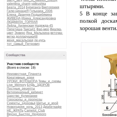
starry_fairy
svet_ot_dalekoi_zvezdy
valentina_charm
vattrushka
штырями.
Беата_2014
Буриганга
Викторриия
Галю-цинациЯ
Гульнара_2006
5 В конце за
Елена_Дранчук-Подшибякина
ЖИВЕНА
Ирина_Александровна
полкой доска
ЛЮДМИЛА_ГОРНАЯ
Лейла_Хилинская
Надежда-45
хорошая венти
Пипетища
Таиса41
Фар-мер
Фиалка-
цвет
Энверс
Яна_Малыхина
веточка-
ветка
долларушка48
женя_масальская
ле-нусь
тот_самый_Петрович
Сообщества
-
Участник сообществ
(Всего в списке: 19)
Неизвестная_Планета
Креативные_идеи
УРОКИ_ФОТОШОПА
Темы_и_схемы
Live_Memory
БУДЬ_ЗДОРОВ
Постные_рецепты
Ветеринарный_кабинет
Царство_Кулинарии
Гороскопы_и_прогнозы
Секреты_здоровья
Шитье_и_крой
Новогодняя_ночь_2013
Диабеткафе
НЕ_ЖРАТЬ
Camelot_Club
Вкусно_Быстро_Недорого