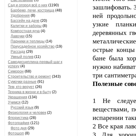
Светильники
(5)
Сад и огород всё о них
(1190)
зашлифовать. З
Барбекю, печи, кострища
(48)
ней продольн
Удобрения
(8)
Бассейн на даче
(20)
узкие планк
Калитки и заборы
(8)
Компостная куча
(4)
деревянных гв
Лавочки
(15)
металлически
Парники и теплицы
(14)
Приусадебное хозяйство
(19)
острые концы
Рассада
(29)
Умный полив
(11)
бане была хор
Самодисциплина-первый шаг к
нужно набиват
успеху
(4)
Симорон
(68)
три сантиметр
Строительство и ремонт
(343)
Сумочки разные
(91)
Полезные со
Тем, кто верует
(26)
Техника в жизни и в быту
(2)
Украшения
(134)
1 Не следуе
Учимся
(12)
Русский язык
(9)
веществами, п
Физиология и человек
(2)
испарении так
Флористика
(28)
Фотография
(121)
2 Все края ла
Фото дня
(29)
Фотошоп
(8)
3 Для хорош