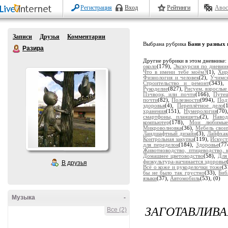
Регистрация
Вход
Рейтинги
Авос
Записи
Друзья
Комментарии
Выбрана рубрика
Бани у разных 
Разира
Другие рубрики в этом дневнике
около
(179),
Экскурсия по дневн
Что в имени тебе моём?
(1),
Хир
Физиология и человек
(2),
Учимс
Строительство и ремонт
(343)
Рукоделие
(827),
Рисуем, взрослые
Пэчворк, или почти
(166),
Путе
почти
(82),
Полезности
(994),
Под
здоровья
(4),
Переплётное дело
(
хранения
(151),
Нумерология
(70
смартфоны, планшеты
(2),
Наво
компьютер
(178),
Мои любимые
Микроволновка
(36),
Мебель свои
Ландшафтный дизайн
(3),
Лайфхак
Контрольная закупка
(119),
Искуст
для переделок
(184),
Здоровье
(77
Животноводство, птицеводство, к
Домашнее цветоводство
(58),
Для
физкультура-начинается здоровье
В друзья
Всё о коже и рукоделочки тоже
(3
бы не было так грустно
(33),
Биб
языки
(37),
Автомобиль
(53),
(0)
Музыка
-
ЗАГОТАВЛИВА
Все (2)