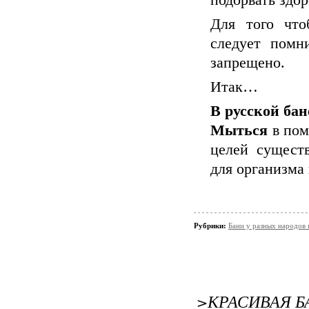
подорвать здор
Для того что
следует помн
запрещено.
Итак…
В русской бан
Мыться
в пом
целей сущест
для организма 
Рубрики:
Бани у разных народов 
>КРАСИВАЯ Б