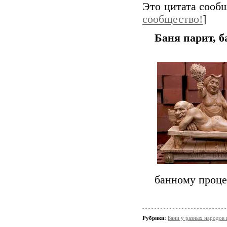
Это цитата соо
сообщество!
]
Баня парит, б
банному проце
Рубрики:
Бани у разных народов 