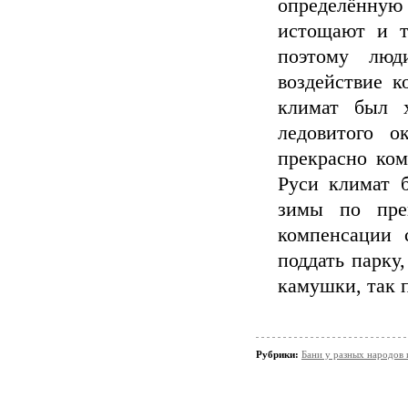
определённу
истощают и т
поэтому люд
воздействие к
климат был 
ледовитого о
прекрасно ком
Руси климат б
зимы по пре
компенсации 
поддать парку
камушки, так п
Рубрики:
Бани у разных народов 