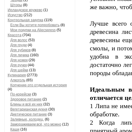
Чердак
(1)
Шторы
(8)
же важно, что
Ирландское кружево
(1)
Искуство
(212)
Контрольная закупка
(119)
Лучше всего 
Если Вы хотите попробовать
(8)
Мои покупки на Aliecspress
(5)
древесина лис
Красота
(704)
древесины еще
Для волос
(53)
Для груди
(4)
смолы, и потом
Для зубиков
(8)
Для личика
(160)
удобна в эк
Для ножек
(29)
достаточно лег
Для ручек
(44)
Для шейки
(13)
породы облада
Кулинария
(2773)
Алкоголь
(65)
Копчение-это отдельная история
Идеальным в
(4)
По-корейски
(3)
отличается ц
Здоровое питание
(2)
Блины и всё их них
(32)
1 Липа не имее
Вегетарианская кухня
(30)
обработке.
Диетическое питание
(3)
Заливные, холодец.
(6)
2 Когда липа
Замораживаем всё, что можно
(12)
Каши
(16)
приятный аром