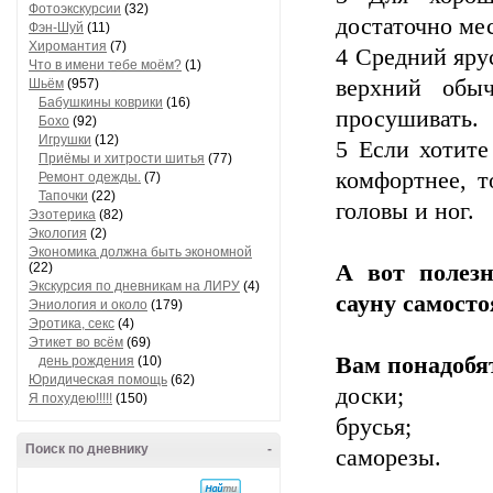
Фотоэкскурсии
(32)
достаточно ме
Фэн-Шуй
(11)
Хиромантия
(7)
4 Средний яру
Что в имени тебе моём?
(1)
верхний обы
Шьём
(957)
Бабушкины коврики
(16)
просушивать.
Бохо
(92)
Игрушки
(12)
5 Если хотите
Приёмы и хитрости шитья
(77)
комфортнее, т
Ремонт одежды.
(7)
Тапочки
(22)
головы и ног.
Эзотерика
(82)
Экология
(2)
Экономика должна быть экономной
(22)
А вот полезн
Экскурсия по дневникам на ЛИРУ
(4)
сауну самост
Эниология и около
(179)
Эротика, секс
(4)
Этикет во всём
(69)
Вам понадобя
день рождения
(10)
Юридическая помощь
(62)
доски;
Я похудею!!!!!
(150)
брусья;
Поиск по дневнику
-
саморезы.