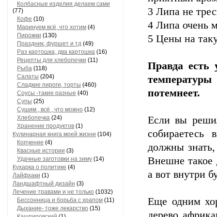
Колбасные изделия делаем сами
3 Липа не трес
(77)
Кофе
(10)
4 Липа очень 
Маринуем всё, что хотим
(4)
Пирожки
(130)
5 Цены на так
Праздник, фуршет и тд
(49)
Раз картошка, два картошка
(16)
Рецепты для хлебопечки
(11)
Правда есть 
Рыба
(118)
Салаты
(204)
температуры
Сладкие пироги, торты
(460)
потемнеет.
Соусы -такие разные
(40)
Супы
(25)
Сушим , всё , что можно
(12)
Хлебопечка
(24)
Если вы реши
Хранение продуктов
(1)
собираетесь 
Кулинарная книга моей жизни
(104)
Копчение
(4)
должны знать, 
Квасные истории
(3)
Внешне такое 
Удачные заготовки на зиму
(14)
Кухарка о политике
(4)
а вот внутри 
Лайфхаки
(1)
Ландшафтный дизайн
(3)
Лечение травами и не только
(1032)
Еще одним хо
Бессонница и борьба с храпом
(11)
Дыхание- тоже лекарство
(15)
дерево африка
Кашпировский
(1)