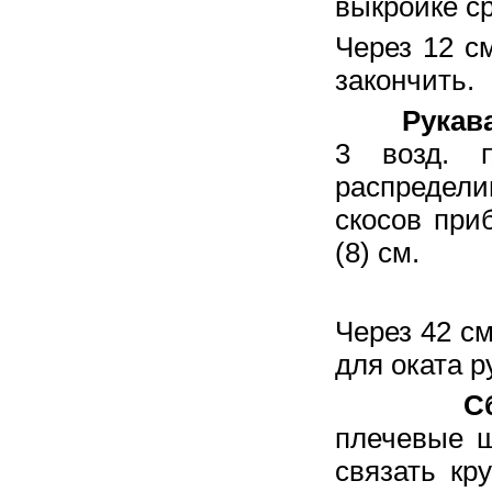
выкройке ср
Через 12 с
закончить.
Рукава
3 возд. 
распредел
скосов при
(8) см.
Через 42 см
для оката р
Сборка
плечевые ш
связать кр