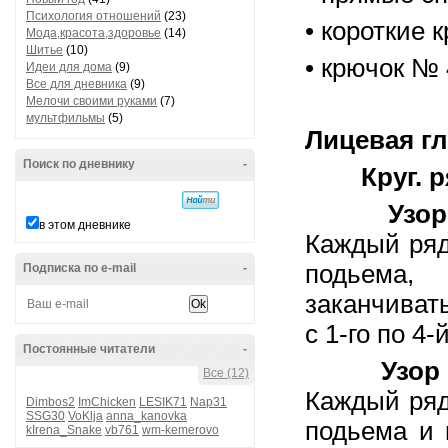
Психология отношений
(23)
• короткие 
Мода,красота,здоровье
(14)
Шитье
(10)
• крючок № 
Идеи для дома
(9)
Все для дневника
(9)
Мелочи своими руками
(7)
мультфильмы
(5)
Лицевая г
Поиск по дневнику
-
Круг. 
Узор
в этом дневнике
Каждый ряд 
подьема,
Подписка по e-mail
-
заканчиват
с 1-го по 4-й
Постоянные читатели
-
Узор 
Все (12)
Каждый ряд 
Dimbos2
ImChicken
LESIK71
Nap31
SSG30
VoKlja
anna_kanovka
подьема и 
kIrena_Snake
vb761
wm-kemerovo