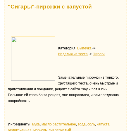
"Сигары"-пирожки с капустой
Категория:
Выпечка
->
Изделия из теста
->
Пироги
Замечательные пирожки из тонкого,
хрустящего теста, очень быстрые и
приготовлении и поедании, рецепт с сайта "say 7 " от Юлии.
Большое ей спасибо за рецепт, мне понравился, и вам предлагаю
попробовать.
Ингредиенты:
мука
,
масло растительное
,
водa
,
соль
,
капуста
белокочанная
,
морковь
,
лук репчатый
.