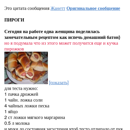
Это цитата сообщения
Жанетт
Оригинальное сообщение
ПИРОГИ
Сегодня на работе одна женщина поделилась
замечательным рецептом как испечь домашний батон)
но я подумала что из этого может получится еще и кучка
пирожков
[показать]
для теста нужно:
1 пачка дрожжей
1 чайн. ложка соли
4 чайных ложки песка
1 яйцо
2 ст ложки мягкого маргарина
0.5 л молока
и муки до состояния загустения чтоб тесто отлипало от рук