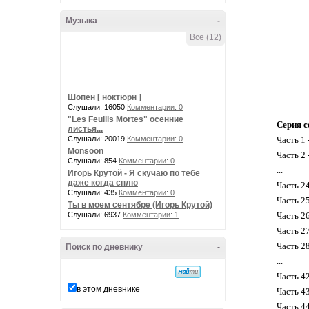
Музыка
-
Все (12)
Шопен [ ноктюрн ]
Слушали: 16050
Комментарии: 0
"Les Feuills Mortes" осенние
Серия с
листья...
Слушали: 20019
Комментарии: 0
Часть 1 
Monsoon
Часть 2 
Слушали: 854
Комментарии: 0
...
Игорь Крутой - Я скучаю по тебе
даже когда сплю
Часть 2
Слушали: 435
Комментарии: 0
Часть 2
Ты в моем сентябре (Игорь Крутой)
Слушали: 6937
Комментарии: 1
Часть 26
Часть 2
Часть 2
Поиск по дневнику
-
...
Часть 4
в этом дневнике
Часть 4
Часть 4