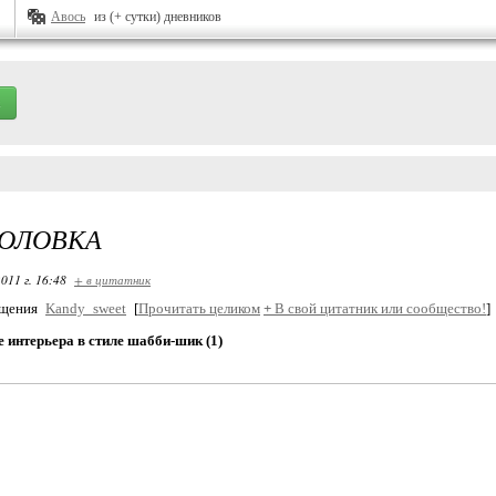
Авось
из (+ сутки) дневников
ГОЛОВКА
011 г. 16:48
+ в цитатник
бщения
Kandy_sweet
[
Прочитать целиком
+
В свой цитатник или сообщество!
]
 интерьера в стиле шабби-шик (1)