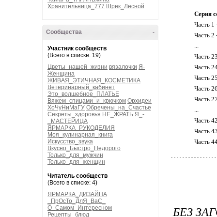
Хранительница_777
Шрек_Лесной
Серия с
Часть 1 
Сообщества
-
Часть 2 
...
Участник сообществ
(Всего в списке: 19)
Часть 2
Цветы_нашей_жизни
вязалочки
Я-
Часть 2
Женщина
Часть 25
ЖИВАЯ_ЭТИЧНАЯ_КОСМЕТИКА
Ветеринарный_кабинет
Часть 2
Это_волшебное_ПЛАТЬЕ
Часть 2
Вяжем_спицами_и_крючком
Орхидеи
ХоЧуНиМаГУ
Обречены_на_Счастье
...
Секреты_здоровья
НЕ_ЖРАТЬ
Я_-
Часть 4
_МАСТЕРИЦА
ЯРМАРКА_РУКОДЕЛИЯ
Часть 4
Моя_кулинарная_книга
Искусство_звука
Часть 4
Вкусно_Быстро_Недорого
Только_для_мужчин
Только_для_женщин
Читатель сообществ
(Всего в списке: 4)
ЯРМАРКА_ДИЗАЙНА
_ПрОсТо_ДлЯ_ВаС_
БЕЗ ЗА
О_Самом_Интересном
Рецепты_блюд