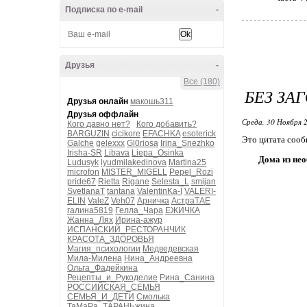
Подписка по e-mail
-
Друзья
-
Все (180)
БЕЗ ЗА
Друзья онлайн
макошь311
Друзья оффлайн
Среда, 30 Ноября 2
Кого давно нет?
Кого добавить?
BARGUZIN
cicikore
EFACHKA
esoterick
Это цитата соо
Galche
gelexxx
Gl0riosa
Irina_Snezhko
Irisha-SR
Libava
Liepa_Osinka
Дома из не
Ludusyk
lyudmilakedinova
Martina25
microfon
MISTER_MIGELL
Pepel_Rozi
pride67
Rietta
Rigane
Selesta_L
smijan
SvetlanaT
tantana
ValentinKa-I
VALERI-
ELIN
ValeZ
Veh07
Арничка
АстраТАЕ
галина5819
Гелла_Чара
ЕЖИЧКА
Жанна_Лях
Ирина-ажур
ИСПАНСКИЙ_РЕСТОРАНЧИК
КРАСОТА_ЗДОРОВЬЯ
Магия_психологии
Медведевская
Мила-Милена
Нина_Андреевна
Ольга_Фадейкина
Рецепты_и_Рукоделие
Рина_Санина
РОССИЙСКАЯ_СЕМЬЯ
СЕМЬЯ_И_ДЕТИ
Смолька
ТаМаРа_ТАРАНЬжина