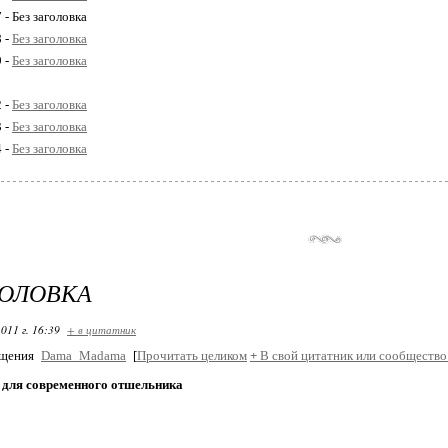
 - Без заголовка
8 -
Без заголовка
9 -
Без заголовка
2 -
Без заголовка
3 -
Без заголовка
4 -
Без заголовка
ГОЛОВКА
011 г. 16:39
+ в цитатник
бщения
Dama_Madama
[
Прочитать целиком
+
В свой цитатник или сообщество
 для современного отшельника