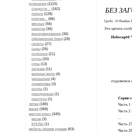
кулинария
(1115)
БЕЗ ЗА
сладости ...
(162)
пироги
(128)
горячее...
(96)
Среда, 30 Ноября 2
мясные
(56)
Это цитата соо
напитки
(36)
консервирование
(30)
Небоскрёб 
оформление блюд
(28)
салаты
(27)
сыры
(26)
полезное
(21)
соусы
(20)
супы
(13)
затраки
(11)
варенье,желе
(4)
украшения
(4)
отдаляемся 
сервировка
(3)
роллы
(1)
праздничная
(1)
Серия с
паштеты
(1)
лепка
(180)
Часть 1 
магия
(369)
Часть 2 
мастер класс
(345)
...
маски
(3)
Часть 2
КУКЛЫ
(1)
мебель своими руками
(63)
Часть 2