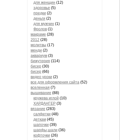
для женщин
(12)
здоровье
(5)
предки
(2)
деньги
(2)
для мужчин
(1)
Фролов
(1)
макраме
(28)
2012
(28)
молитвы
(17)
менди
(2)
аквариум
(3)
бижутерия
(114)
бисер
(30)
бисер
(66)
видео уроки
(2)
все для оформления сайта
(52)
вселенная
(7)
вышивание
(88)
кружева иглой
(10)
ХАРДАНГЕР
(3)
вязание
(283)
салфетки
(48)
деткам
(45)
шапочки
(39)
шарфы,шали
(36)
кофточки
(26)