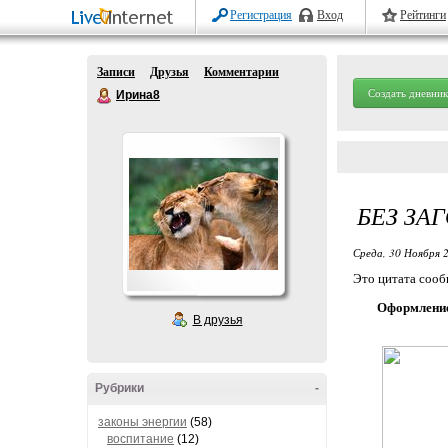
Регистрация
Вход
Рейтинги
Записи
Друзья
Комментарии
Создать дневник
Ирина8
БЕЗ ЗА
Среда, 30 Ноября 2
Это цитата соо
Оформление
В друзья
Рубрики
-
законы энергии
(58)
воспитание
(12)