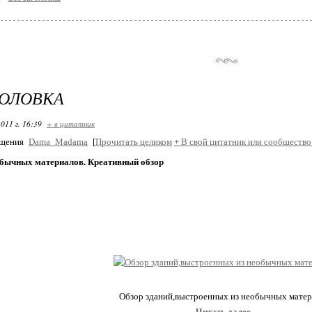
ГОЛОВКА
011 г. 16:39
+ в цитатник
бщения
Dama_Madama
[
Прочитать целиком
+
В свой цитатник или сообщество
обычных материалов. Креативный обзор
Обзор зданий,выстроенных из необычных матер
Читать далее...