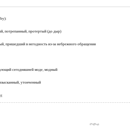
by):
й, потрепанный, протертый (до дыр)
ый, пришедший в негодность из-за небрежного обращения
вующий сегодняшней моде, модный
 изысканный, утонченный
ее