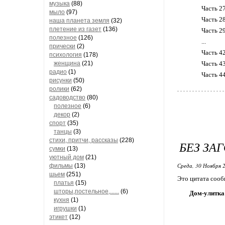
музыка
(88)
Часть 27
мыло
(97)
Часть 2
наша планета земля
(32)
плетение из газет
(136)
Часть 2
полезное
(126)
...
прически
(2)
Часть 4
психология
(178)
женщина
(21)
Часть 4
радио
(1)
Часть 4
рисунки
(50)
ролики
(62)
садоводство
(80)
полезное
(6)
декор
(2)
спорт
(35)
танцы
(3)
стихи, притчи, рассказы
(228)
БЕЗ ЗА
сумки
(13)
уютный дом
(21)
Среда, 30 Ноября 2
фильмы
(13)
шьем
(251)
Это цитата соо
платья
(15)
шторы,постельное,......
(6)
Дом-улитка
кухня
(1)
игрушки
(1)
этикет
(12)