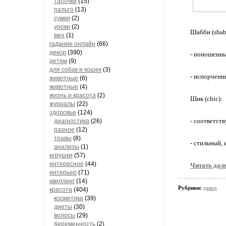
тапочки
(15)
пальто
(13)
сумки
(2)
уроки
(2)
Шабби (shab
мех
(1)
гадание онлайн
(66)
декор
(390)
- поношенны
детям
(9)
для собак и кошек
(3)
- испорченн
животные
(6)
животные
(4)
жизнь и красота
(2)
Шик (chic):
журналы
(22)
здоровье
(124)
- соответст
диагностика
(26)
разное
(12)
травы
(8)
- стильный,
анализы
(1)
игрушки
(57)
интересное
(44)
Читать дал
интерьер
(71)
квиллинг
(14)
Рубрики:
декор
красота
(404)
косметика
(39)
диеты
(30)
волосы
(29)
беременность
(2)