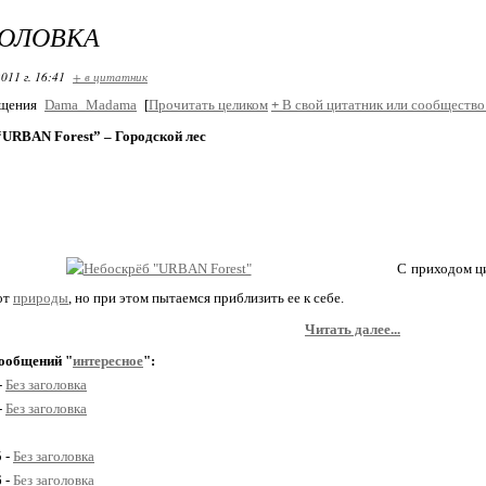
ГОЛОВКА
011 г. 16:41
+ в цитатник
бщения
Dama_Madama
[
Прочитать целиком
+
В свой цитатник или сообщество
“URBAN Forest” – Городской лес
С приходом цивилизации и
от
природы
, но при этом пытаемся приблизить ее к себе.
Читать далее...
ообщений "
интересное
":
-
Без заголовка
-
Без заголовка
5 -
Без заголовка
6 -
Без заголовка