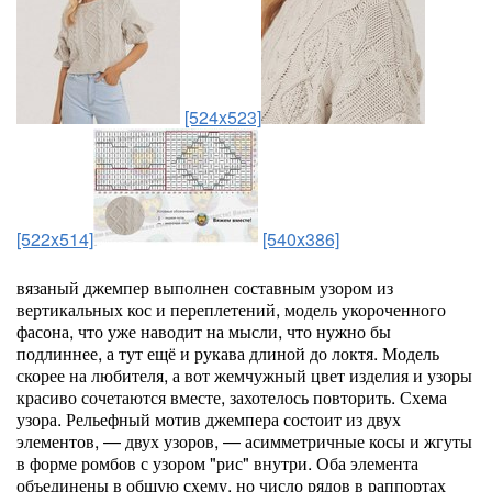
[524x523]
[522x514]
[540x386]
вязаный джемпер выполнен составным узором из
вертикальных кос и переплетений, модель укороченного
фасона, что уже наводит на мысли, что нужно бы
подлиннее, а тут ещё и рукава длиной до локтя. Модель
скорее на любителя, а вот жемчужный цвет изделия и узоры
красиво сочетаются вместе, захотелось повторить. Схема
узора. Рельефный мотив джемпера состоит из двух
элементов, — двух узоров, — асимметричные косы и жгуты
в форме ромбов с узором "рис" внутри. Оба элемента
объединены в общую схему, но число рядов в раппортах