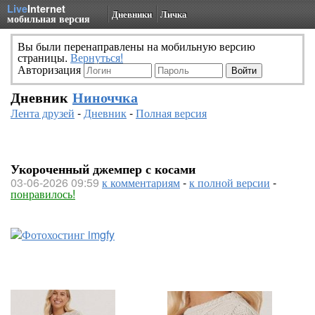
Live
Internet
Дневники
Личка
мобильная версия
Вы были перенаправлены на мобильную версию
страницы.
Вернуться!
Авторизация
Дневник
Ниноччка
Лента друзей
-
Дневник
-
Полная версия
Укороченный джемпер с косами
03-06-2026 09:59
к комментариям
-
к полной версии
-
понравилось!