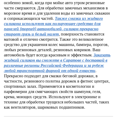
особенно зимой, когда при мойке авто утром резиновые
части смерзаются. Для обработки замочных механизмов в
морозное время и для удаления воды из замочных скважин
и соприкасающихся частей.
Также смазки из жидкого
силикона используют как полирующее средство для
панелей (торпед) автомобилей, силикон прекрасно
стирает грязь и белый налет
, поверхность становится
матовой и отлично смотрится. Также это великолепное
средство для украшения колес машины, бампера, порогов,
любых резиновых деталей, резиновых ковриков. Ваш
автомобиль будет всегда красивым и эффектным.
Заказать
жидкий силикон вы сможете в Саратове с доставкой в
различные регионы Российской Федерации и за рубеж
любой транспортной фирмой от одной емкости
.
Прекрасно подходит для смазки беговой дорожки, в
частности, резинового полотна дорожек в фитнес центрах,
спортивных залах. Применяется в косметологии и
парфюмерии для смягчающих свойств шампуня, геля,
крема, моющих средств. Используют в электронике и
технике для обработки трущихся небольших частей, таких
как вентиляторов, шариковых подшипников.