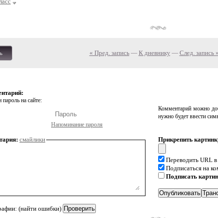
ласс
« Пред. запись
—
К дневнику
—
След. запись 
ь
ентарий:
 пароль на сайте:
Комментарий можно доб
нужно будет ввести сим
Напоминание пароля
тария:
смайлики
Прикрепить картинк
Переводить URL в
Подписаться на к
Подписать карти
рафии: (найти ошибки)