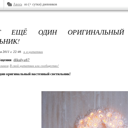
Авось
из (+ сутки) дневников
Т ЕЩЁ ОДИН ОРИГИНАЛЬНЫЙ 
ЬНИК!
я 2011 г. 22:46
+ в цитатник
общения
dikulya67
еликом
В свой цитатник или сообщество!
один оригинальный настенный светильник!