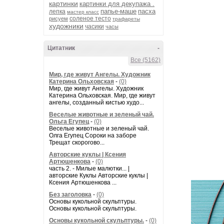
картинки
картинки для декупажа .
папье-маше
пасха
лепка
мастер класс
соленое тесто
рисуем
трафареты
художники
часики
часы
Цитатник
-
Все (5162)
Мир, где живут Ангелы. Художник
Катерина Ольховская
-
(0)
Мир, где живут Ангелы. Художник
Катерина Ольховская. Мир, где живут
ангелы, созданный кистью худо...
Веселые животные и зеленый чай.
Ольга Егупец
-
(0)
Веселые животные и зеленый чай.
Олга Егупец Сороки на заборе
Трещат скорогово...
Авторские куклы | Ксения
Артюшенкова
-
(0)
часть 2. - Милые малютки... |
авторские Куклы Авторские куклы |
Ксения Артюшенкова ...
Без заголовка
-
(0)
Основы кукольной скульптуры.
Основы кукольной скульптуры.
Основы кукольной скульптуры.
-
(0)