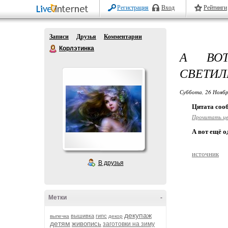
Регистрация
Вход
Рейтинги
Записи
Друзья
Комментарии
Корлэтинка
А ВО
СВЕТИЛ
Суббота, 26 Ноябр
Цитата со
Прочитать ц
А вот ещё 
источник
В друзья
Метки
-
декупаж
вышивка
гипс
выпечка
декор
детям
живопись
заготовки на зиму