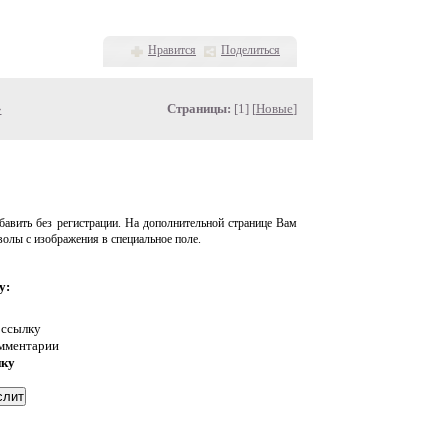
Нравится
Поделиться
»
Страницы:
[1] [
Новые
]
авить без регистрации. На дополнительной странице Вам
волы с изображения в специальное поле.
у:
 ссылку
омментарии
нку