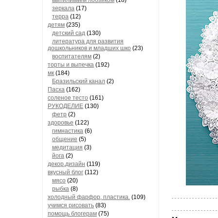
выпиливаем лобзиком
(18)
зеркала
(17)
терра
(12)
детям
(235)
детский сад
(130)
литература для развития
дошкольников и младших шко
(23)
воспитателям
(2)
торты и выпечка
(192)
мк
(184)
Бразильский канал
(2)
Пасха
(162)
соленое тесто
(161)
РУКОДЕЛИЕ
(130)
фетр
(2)
здоровье
(122)
гимнастика
(6)
общение
(5)
медитация
(3)
йога
(2)
декор,дизайн
(119)
вкусный блог
(112)
мясо
(20)
рыбка
(8)
холодный фарфор, пластика.
(109)
учимся рисовать
(83)
помощь блогерам
(75)