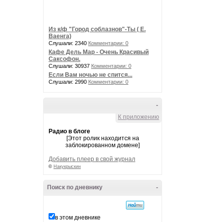
Из к/ф "Город соблазнов"-Ты ( Е.
Ваенга)
Слушали: 2340
Комментарии: 0
Кафе Дель Мар - Очень Красивый
Саксофон.
Слушали: 30937
Комментарии: 0
Если Вам ночью не спится...
Слушали: 2990
Комментарии: 0
-
К приложению
Радио в блоге
[Этот ролик находится на
заблокированном домене]
Добавить плеер в свой журнал
©
Накукрыскин
Поиск по дневнику
-
в этом дневнике