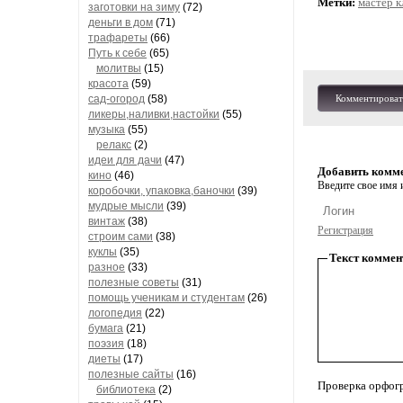
Метки:
мастер к
заготовки на зиму
(72)
деньги в дом
(71)
трафареты
(66)
Путь к себе
(65)
молитвы
(15)
красота
(59)
сад-огород
(58)
Комментироват
ликеры,наливки,настойки
(55)
музыка
(55)
релакс
(2)
идеи для дачи
(47)
Добавить комм
кино
(46)
Введите свое имя и
коробочки, упаковка,баночки
(39)
мудрые мысли
(39)
винтаж
(38)
Регистрация
строим сами
(38)
куклы
(35)
Текст коммен
разное
(33)
полезные советы
(31)
помощь ученикам и студентам
(26)
логопедия
(22)
бумага
(21)
поэзия
(18)
диеты
(17)
полезные сайты
(16)
Проверка орфог
библиотека
(2)