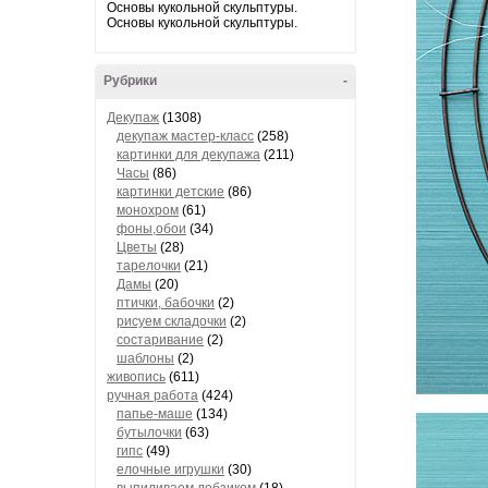
Основы кукольной скульптуры.
Основы кукольной скульптуры.
Рубрики
-
Декупаж
(1308)
декупаж мастер-класс
(258)
картинки для декупажа
(211)
Часы
(86)
картинки детские
(86)
монохром
(61)
фоны,обои
(34)
Цветы
(28)
тарелочки
(21)
Дамы
(20)
птички, бабочки
(2)
рисуем складочки
(2)
состаривание
(2)
шаблоны
(2)
живопись
(611)
ручная работа
(424)
папье-маше
(134)
бутылочки
(63)
гипс
(49)
елочные игрушки
(30)