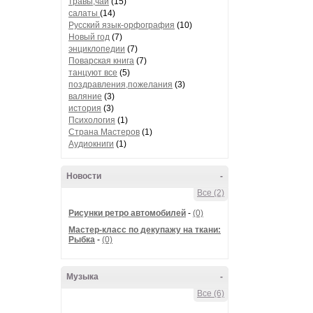
травы,чай
(15)
салаты
(14)
Русский язык-орфография
(10)
Новый год
(7)
энциклопедии
(7)
Поварская книга
(7)
танцуют все
(5)
поздравления,пожелания
(3)
валяние
(3)
история
(3)
Психология
(1)
Страна Мастеров
(1)
Аудиокниги
(1)
Новости
-
Все (2)
Рисунки ретро автомобилей
-
(0)
Мастер-класс по декупажу на ткани:
Рыбка
-
(0)
Музыка
-
Все (6)