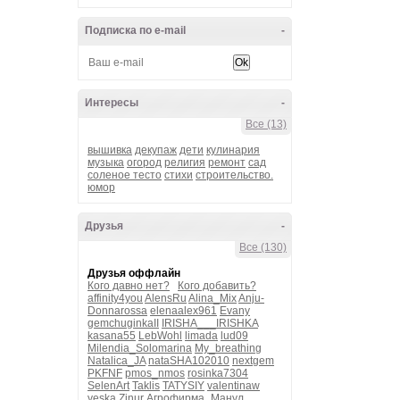
Подписка по e-mail
-
Интересы
-
Все (13)
вышивка
декупаж
дети
кулинария
музыка
огород
религия
ремонт
сад
соленое тесто
стихи
строительство.
юмор
Друзья
-
Все (130)
Друзья оффлайн
Кого давно нет?
Кого добавить?
affinity4you
AlensRu
Alina_Mix
Anju-
Donnarossa
elenaalex961
Evany
gemchuginkaII
IRISHA___IRISHKA
kasana55
LebWohl
limada
lud09
Milendia_Solomarina
My_breathing
Natalica_JA
nataSHA102010
nextgem
PKFNF
pmos_nmos
rosinka7304
SelenArt
Taklis
TATYSIY
valentinaw
yeska
Zinur
Агрофирма_Манул