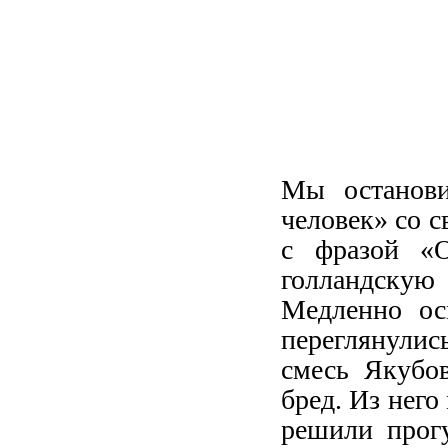
Мы останови
человек» со с
с фразой «О
голландскую 
Медленно ос
переглянули
смесь Якубов
бред. Из нег
решили прогу