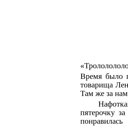
«Трололололо
Время было г
товарища Лен
Там же за нам
Нафоткавш
пятерочку за
понравилась 