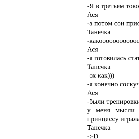
-Я в третьем токо
Ася
-а потом сон при
Танечка
-какооооооооооо
Ася
-я готовилась ст
Танечка
-ох как)))
-я конечно соску
Ася
-были тренировки
у меня мысли 
принцессу играла
Танечка
-:-D