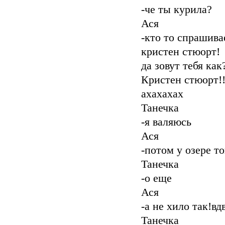
-че ты курила?
Ася
-кто то спрашивае
кристен стюорт!
да зовут тебя как
Кристен стюорт!!
ахахахах
Танечка
-я валяюсь
Ася
-потом у озере т
Танечка
-о еще
Ася
-а не хило так!в
Танечка