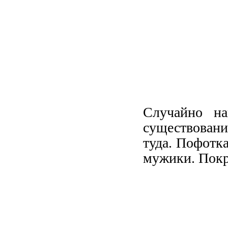
Случайно н
существование
туда. Пофотк
мужики. Покр