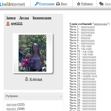
Регистрация
Вход
Рейтинги
Авос
Записи
Друзья
Комментарии
оля1111
Серия сообщений "
интересное
":
Часть 1 -
интересное
Часть 2 -
интересное
Часть 3 -
интересное
Часть 4 -
гороскоп
Часть 5 -
красота
Часть 6 -
интересное
Часть 7 -
интересное
Часть 8 -
для дома
Часть 9 -
для дома
Часть 10 -
для дома
Часть 11 -
для дома
Часть 12 -
интересное
Часть 13 -
интересное
Часть 14 -
интересное
Часть 15 -
интересное
Часть 16 -
интересное
Часть 17 -
интересное
Часть 18 -
интересное
Часть 19 -
дизайн дачи
Часть 20 -
интересно
В друзья
Часть 21 -
интересное
Часть 22 -
интересное
Часть 23 -
интересное
Часть 24 -
интересное
Часть 25 -
интересное
Часть 26 -
интересное
Рубрики
-
Часть 27 -
интересное
Часть 28 -
интересное
Часть 29 -
интересное
рисуем
(122)
Часть 30 -
интересное
рецепт
(104)
Часть 31 -
интересное