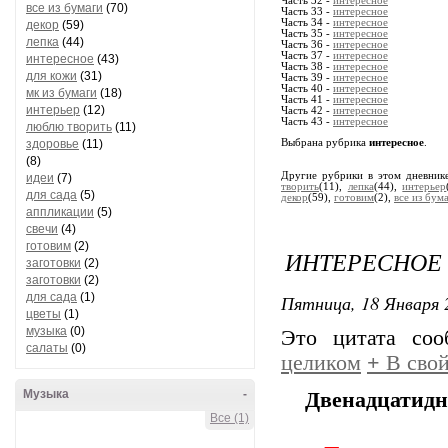
Часть 32 -
интересное
все из бумаги
(70)
Часть 33 -
интересное
Часть 34 -
интересное
декор
(59)
Часть 35 -
интересное
лепка
(44)
Часть 36 -
интересное
Часть 37 -
интересное
интересное
(43)
Часть 38 -
интересное
для кожи
(31)
Часть 39 -
интересное
Часть 40 -
интересное
мк из бумаги
(18)
Часть 41 -
интересное
интерьер
(12)
Часть 42 -
интересное
Часть 43 -
интересное
люблю творить
(11)
здоровье
(11)
Выбрана рубрика
интересное
.
(8)
Другие рубрики в этом дневник
идеи
(7)
творить
(11),
лепка
(44),
интерьер
для сада
(5)
декор
(59),
готовим
(2),
все из бум
аппликации
(5)
свечи
(4)
готовим
(2)
ИНТЕРЕСНОЕ
заготовки
(2)
заготовки
(2)
для сада
(1)
Пятница, 18 Января 
цветы
(1)
музыка
(0)
Это цитата со
салаты
(0)
целиком
+
В свой
Музыка
-
Двенадцатидне
Все (1)