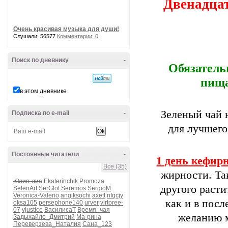
Двенадцат
Очень красивая музыка для души!
Слушали: 56577
Комментарии: 0
Поиск по дневнику
-
Обязательн
пища
в этом дневнике
Зеленый чай 
Подписка по e-mail
-
для лучшего
Постоянные читатели
-
1 день кефир
Все (35)
жирности. Та
Юлия-лиа
Ekaterinchik
Promoza
другого расти
SelenArt
SerGlot
Seremos
SergioM
Veronica-Valerio
angiksochi
axett
nfqcjy
как и в пос
oksa105
persephone140
urver
virtoree-
07
vjustice
ВасилисаТ
Время_чая
желанию 
Задыхайло_Дмитрий
Ма-рина
Переверзева_Наталия
Сана_123