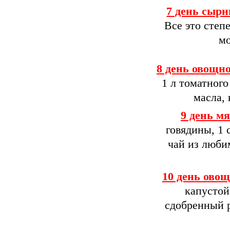
7 день сыр
Все это сте
мо
8 день овощно
1 л томатного
масла, 
9 день м
говядины, 1 
чай из люби
10 день овощ
капустой
сдобренный р