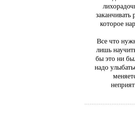
лихорадоч
заканчивать 
которое нар
Все что нужн
лишь научить
бы это ни бы
надо улыбать
меняетс
неприят