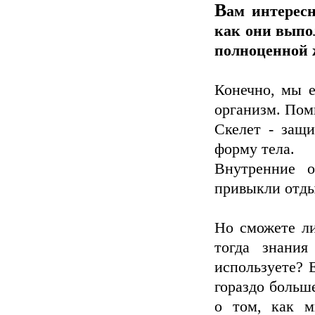
В
ам интерес
как они выпо
полноценной 
Конечно, мы е
организм. Пом
Скелет - защ
форму тела.
Внутренние о
привыкли отды
Но сможете ли
тогда знани
используете? 
гораздо больш
о том, как м