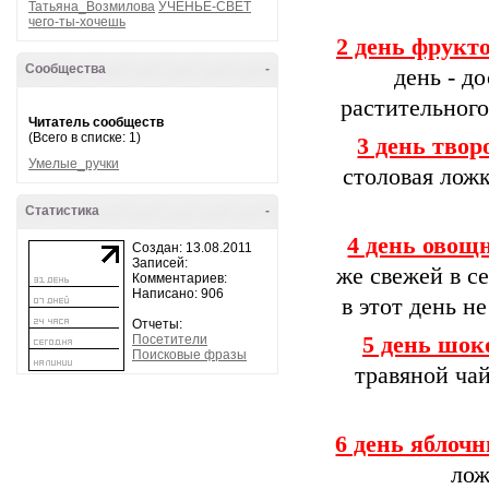
Татьяна_Возмилова
УЧЕНЬЕ-СВЕТ
чего-ты-хочешь
2 день фрукт
Сообщества
-
день - д
растительного
Читатель сообществ
(Всего в списке: 1)
3 день тво
Умелые_ручки
столовая ложк
Статистика
-
4 день овощ
Создан: 13.08.2011
Записей:
же свежей в с
Комментариев:
Написано: 906
в этот день н
Отчеты:
Посетители
5 день шок
Поисковые фразы
травяной чай
6 день яблоч
лож