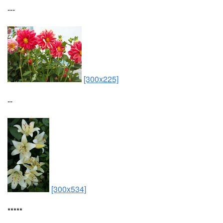
---
[300x225]
--
[300x534]
*****