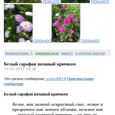
[300x225]
[300x400]
[300x400]
[300x400]
комментарии: 1
понравилось!
вверх^
к полной версии
Белый сарафан вязаный крючком
10-05-2017 18:36
Это цитата сообщения
галина5819
Оригинальное
сообщение
Белый сарафан вязаный крючком
Белое, как зимний искристый снег, легкое и
прозрачное как летнее облачко, нежное как
теплый весенний ветерок, - не это ли