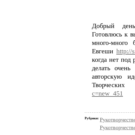
Добрый ден
Готовлюсь к в
много-много
Евгеши
http:/
когда нет под
делать
очень б
авторскую ид
Творческих
c=new_451
Рубрики:
Рукотворчеств
Рукотворчеств