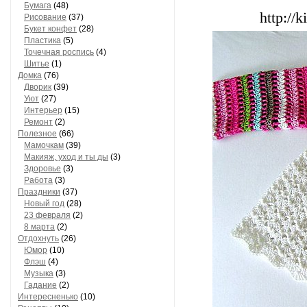
Бумага
(48)
http://
Рисование
(37)
Букет конфет
(28)
Пластика
(5)
Точечная роспись
(4)
Шитье
(1)
Домка
(76)
Дворик
(39)
Уют
(27)
Интерьер
(15)
Ремонт
(2)
Полезное
(66)
Мамочкам
(39)
Макияж, уход и ты ды
(3)
Здоровье
(3)
Работа
(3)
Праздники
(37)
Новый год
(28)
23 февраля
(2)
8 марта
(2)
Отдохнуть
(26)
Юмор
(10)
Флэш
(4)
Музыка
(3)
Гадание
(2)
Интересненько
(10)