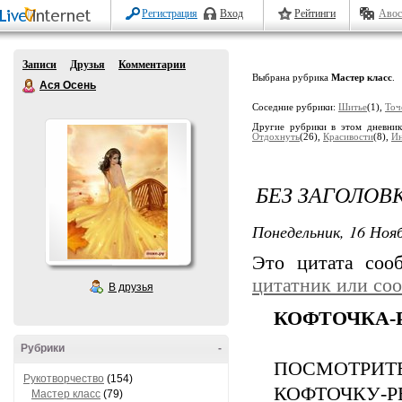
Регистрация
Вход
Рейтинги
Авос
Записи
Друзья
Комментарии
Выбрана рубрика
Мастер класс
.
Ася Осень
Соседние рубрики:
Шитье
(1),
Точ
Другие рубрики в этом дневни
Отдохнуть
(26),
Красивости
(8),
Ин
БЕЗ ЗАГОЛОВ
Понедельник, 16 Нояб
Это цитата со
цитатник или со
В друзья
КОФТОЧКА-
Рубрики
-
ПОСМОТРИТ
Рукотворчество
(154)
КОФТОЧКУ-Р
Мастер класс
(79)