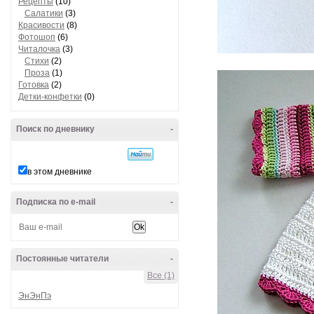
Рецепты
(10)
Салатики
(3)
Красивости
(8)
Фотошоп
(6)
Читалочка
(3)
Стихи
(2)
Проза
(1)
Готовка
(2)
Детки-конфетки
(0)
Поиск по дневнику
-
в этом дневнике
Подписка по e-mail
-
Постоянные читатели
-
Все (1)
ЭнЭнПэ