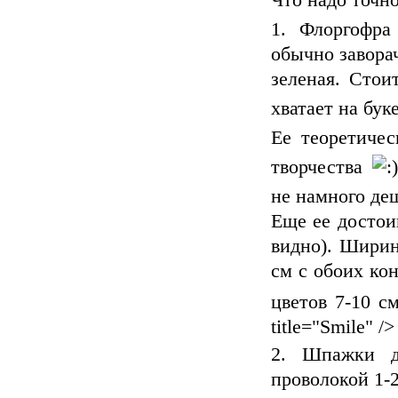
Что надо точн
Флоргофра
обычно завора
зеленая. Стои
хватает на бук
Ее теоретиче
творчества
не намного деш
Еще ее достои
видно). Ширин
см с обоих кон
цветов 7-10 с
title="Smile" />
Шпажки д
проволокой 1-