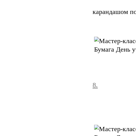
карандашом по
8.