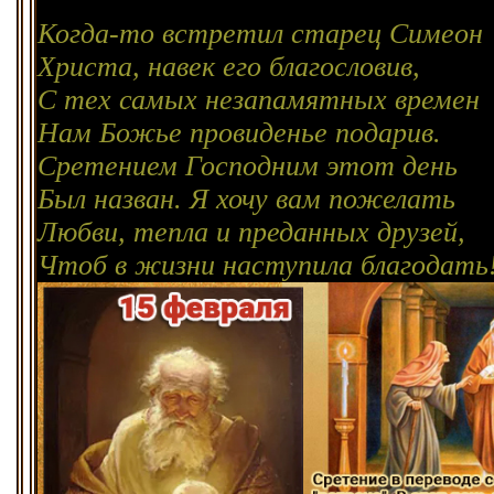
Когда-то встретил старец Симеон
Христа, навек его благословив,
С тех самых незапамятных времен
Нам Божье провиденье подарив.
Сретением Господним этот день
Был назван. Я хочу вам пожелать
Любви, тепла и преданных друзей,
Чтоб в жизни наступила благодать