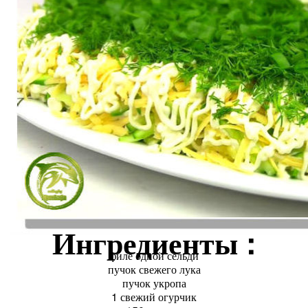
Ингредиенты :
филе одной сельди
пучок свежего лука
пучок укропа
1 свежий огурчик