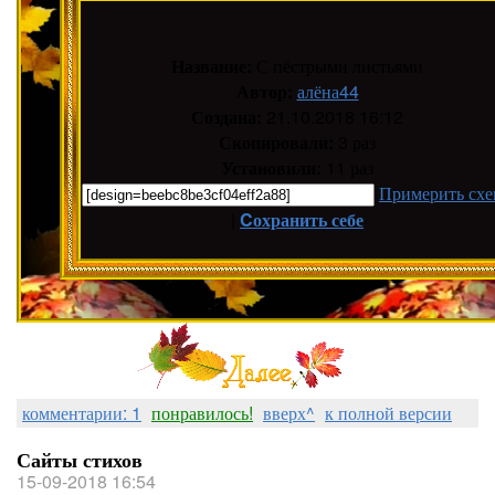
Название:
С пёстрыми листьями
Автор:
алёна44
Создана:
21.10.2018 16:12
Скопировали:
3 раз
Установили:
11 раз
Примерить схе
|
Cохранить себе
комментарии: 1
понравилось!
вверх^
к полной версии
Сайты стихов
15-09-2018 16:54