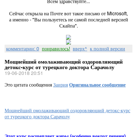
Всем здравствуйте...
Сейчас открыла на Почте вот такое письмо от Microsoft,
а именно - "Вы пользуетесь не самой последней версией
Скайпа".
комментарии: 0
понравилось!
вверх^
к полной версии
Мощнейший омолаживающий оздоровляющий
детокс-курс от турецкого доктора Сарачолу
19-06-2018 20:51
Это цитата сообщения
Заирия
Оригинальное сообщение
Мощнейший омолаживающий оздоровляющий детокс-курс
от турецкого доктора Сарачолу
Этот курс расщепляет жиры (особенно вокруг печени),