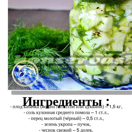
Ингредиенты :
- плод кабачка (можно патиссон или цуккини) – 1,5 кг,
- соль кухонная среднего помола – 1 ст.л.,
- перец молотый (чёрный) – 0,5 ст.л.,
- зелень укропа – пучок,
- чеснок свежий – 5 долек,