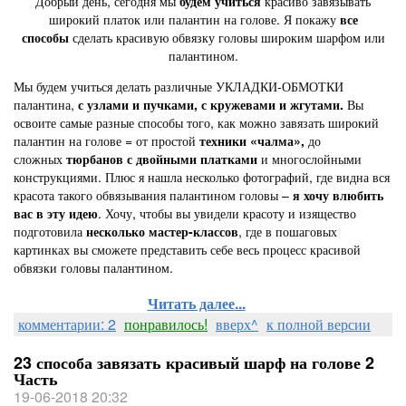
Добрый день, сегодня мы
будем учиться
красиво завязывать
широкий платок или палантин на голове. Я покажу
все
способы
сделать красивую обвязку головы широким шарфом или
палантином.
Мы будем учиться делать различные УКЛАДКИ-ОБМОТКИ
палантина,
с узлами и пучками, с кружевами и жгутами.
Вы
освоите самые разные способы того, как можно завязать широкий
палантин на голове = от простой
техники «чалма»,
до
сложных
тюрбанов с двойными платками
и многослойными
конструкциями. Плюс я нашла несколько фотографий, где видна вся
красота такого обвязывания палантином головы –
я хочу
влюбить
вас в эту идею
. Хочу, чтобы вы увидели красоту и изящество
подготовила
несколько мастер-классов
, где в пошаговых
картинках вы сможете представить себе весь процесс красивой
обвязки головы палантином.
Читать далее...
комментарии: 2
понравилось!
вверх^
к полной версии
23 способа завязать красивый шарф на голове 2
Часть
19-06-2018 20:32