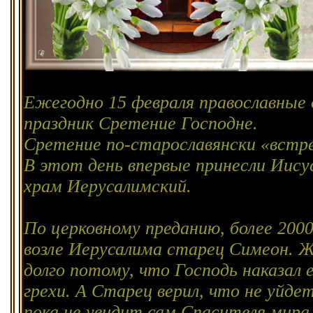
Ежегодно 15 февраля православны
праздник Сретение Господне.
Сретение по-старославянски «встре
В этот день впервые принесли Иису
храм Иерусалимский.
По церковному преданию, более 200
возле Иерусалима старец Симеон. Ж
долго потому, что Господь наказал е
грехи. А Старец верил, что не уйдет
пока не увидит сам Спасителя мира