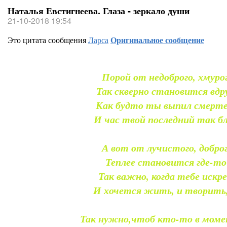
Наталья Евстигнеева. Глаза - зеркало души
21-10-2018 19:54
Это цитата сообщения
Ларса
Оригинальное сообщение
Порой от недоброго, хмурог
Так скверно становится вдру
Как будто ты выпил смерте
И час твой последний так бл
А вот от лучистого, доброг
Теплее становится где-то
Так важно, когда тебе искр
И хочется жить, и творить,
Так нужно,чтоб кто-то в моме