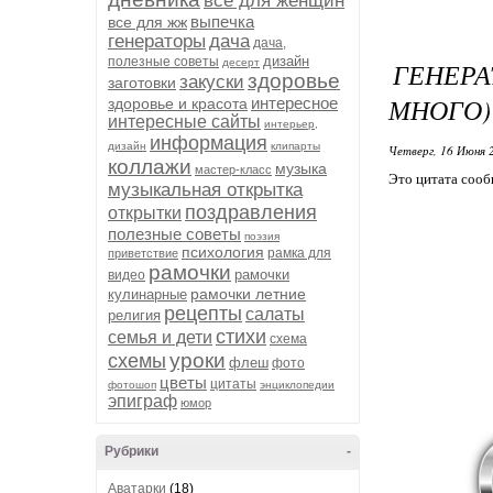
все для женщин
выпечка
все для жж
генераторы
дача
дача,
дизайн
полезные советы
десерт
ГЕНЕР
здоровье
закуски
заготовки
МНОГО)
интересное
здоровье и красота
интересные сайты
интерьер,
информация
дизайн
клипарты
Четверг, 16 Июня 
коллажи
музыка
мастер-класс
Это цитата соо
музыкальная открытка
поздравления
открытки
полезные советы
поэзия
психология
рамка для
приветствие
рамочки
рамочки
видео
рамочки летние
кулинарные
рецепты
салаты
религия
стихи
семья и дети
схема
уроки
схемы
флеш
фото
цветы
цитаты
фотошоп
энциклопедии
эпиграф
юмор
Рубрики
-
Аватарки
(18)