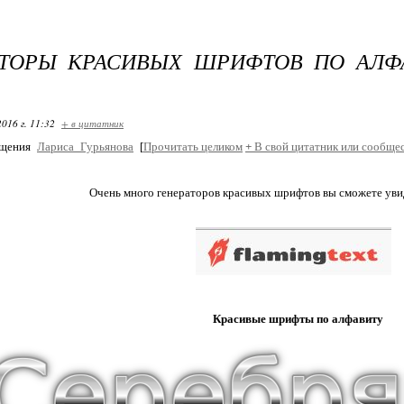
АТОРЫ КРАСИВЫХ ШРИФТОВ ПО АЛФ
2016 г. 11:32
+ в цитатник
бщения
Лариса_Гурьянова
[
Прочитать целиком
+
В свой цитатник или сообщес
Очень много генераторов красивых шрифтов вы сможете увид
Красивые шрифты по алфавиту