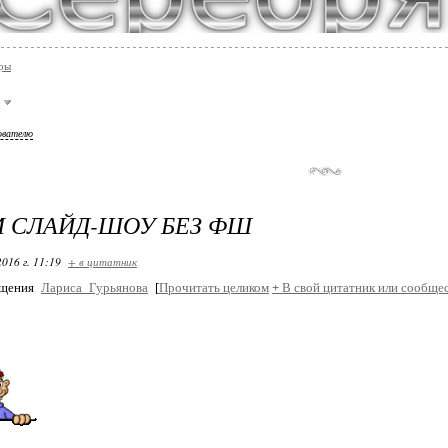
ры
ователю
 СЛАЙД-ШОУ БЕЗ ФШ
2016 г. 11:19
+ в цитатник
= Новое
бщения
Лариса_Гурьянова
[
Прочитать целиком
+
В свой цитатник или сообщес
= Анимация
3D Контур
3D Текст