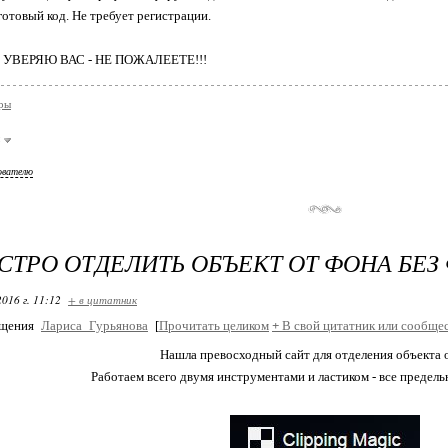
отовый код. Не требует регистрации.
А
 УВЕРЯЮ ВАС - НЕ ПОЖАЛЕЕТЕ!!!
Ад
ры
Акварель
Акула
ователю
Алладин
СТРО ОТДЕЛИТЬ ОБЪЕКТ ОТ ФОНА БЕЗ
Альпы
2016 г. 11:12
+ в цитатник
СОЗДАТЬ GIF ОН-ЛАЙН
Американская мечта
бщения
Лариса_Гурьянова
[
Прочитать целиком
+
В свой цитатник или сообщес
Нашла превосходный сайт для отделения объекта о
Ангелы и демоны
Работаем всего двумя инструментами и ластиком - все предель
для вас
Лариса Гурьянова
Анимация Чужой