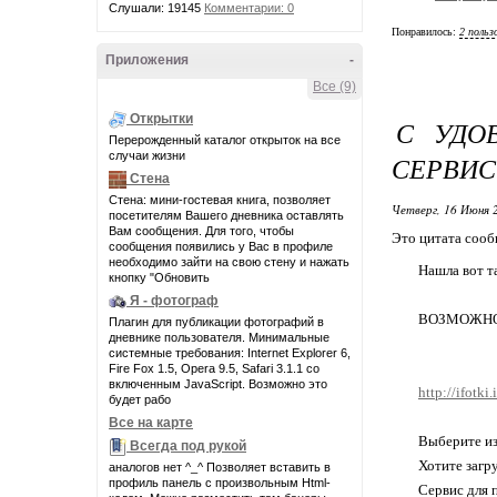
Слушали: 19145
Комментарии: 0
Понравилось:
2 польз
Приложения
-
Все (9)
Открытки
С УДО
Перерожденный каталог открыток на все
случаи жизни
СЕРВИ
Стена
Стена: мини-гостевая книга, позволяет
Четверг, 16 Июня 
посетителям Вашего дневника оставлять
Вам сообщения. Для того, чтобы
Это цитата соо
сообщения появились у Вас в профиле
необходимо зайти на свою стену и нажать
Нашла вот т
кнопку "Обновить
Я - фотограф
ВОЗМОЖНО
Плагин для публикации фотографий в
дневнике пользователя. Минимальные
системные требования: Internet Explorer 6,
Fire Fox 1.5, Opera 9.5, Safari 3.1.1 со
включенным JavaScript. Возможно это
http://ifotk
будет рабо
Все на карте
Выберите из
Всегда под рукой
Хотите загр
аналогов нет ^_^ Позволяет вставить в
профиль панель с произвольным Html-
Сервис для 