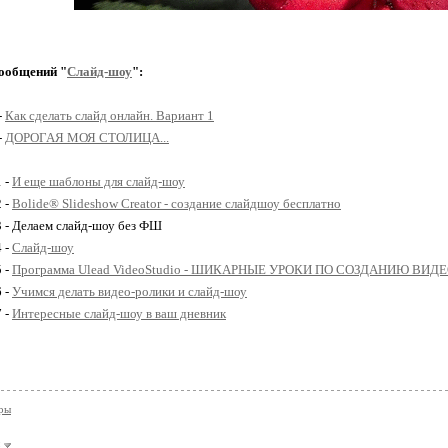
Darth Vader
ообщений "
Слайд-шоу
":
Death Star
-
Как сделать слайд онлайн. Вариант 1
Disco Party
-
ДОРОГАЯ МОЯ СТОЛИЦА...
Работать в нем очень просто:
1 -
И еще шаблоны для слайд-шоу
Enviro
2 -
Bolide® Slideshow Creator - создание слайдшоу бесплатно
1. Грузим картинки
3 - Делаем слайд-шоу без ФШ
Flaming Text
4 -
Слайд-шоу
2. регулируем размер фото и скорость 
5 -
Программа Ulead VideoStudio - ШИКАРНЫЕ УРОКИ ПО СОЗДАНИЮ ВИД
Han Solo
6 -
Учимся делать видео-ролики и слайд-шоу
7 -
Интересные слайд-шоу в ваш дневник
3. Сохраняем.
i-Текст
Jedi
ры
London_2012