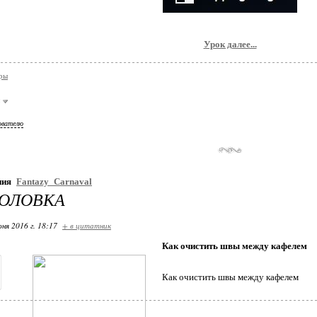
Аркада
Армия
Урок далее...
Б
ры
Бананы
ователю
Бегун
Бесплатный Диапазон
ния
Fantazy_Carnaval
ГОЛОВКА
Благодарения 1
ня 2016 г. 18:17
+ в цитатник
Благодарения 2
Как очистить швы между кафелем
Благодарения 3
Как очистить швы между кафелем
Благодарения 4