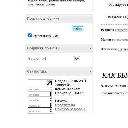
кодом. Можно разместить там банеры,
Формирует г
счетчики и прочее
ВОЗЬМИТЕ,
Поиск по дневнику
-
Рубрики:
генерато
в этом дневнике
Метки:
генераторы
Подписка по e-mail
-
Понравилось:
1 польз
Статистика
-
КАК БЫ
Создан: 12.06.2011
Записей:
Четверг, 16 Июня 
Комментариев:
Это цитата соо
Написано: 16432
Отчеты:
Посетители
Поисковые фразы