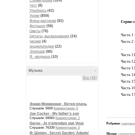
Схемы-фоны
(324)
тест
(8)
Улыбнись
(42)
Уроки
(859)
Флеш-картинки
(92)
Серия с
Фотошоп
(58)
Цветы
(76)
Часть 1 
Цитаты, высказывания
(24)
часики
(4)
Часть 2 
энциклопедии
(22)
...
Эпиграф
(90)
Часть 1
Я - модница
(10)
Часть 1
Часть 1
Музыка
-
Часть 1
Все (48)
Часть 1
Часть 1
Часть 1
Эннио Мориконне - Ветер плачь
Слушали: 5609
Комментарии: 0
Joe Cocker - My father's son
Слушали: 69083
Комментарии: 2
Garou - Je n'attendais que Vous
Рубрики:
генерато
Слушали: 76339
Комментарии: 0
Ф. Шопен - Secret Garden 'Adagio'
Метки:
генераторы