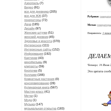
Аэрогриль
(7)
Видео
(91)
все для дневника
(205)
все для ЖЖ
(37)
Рубрики:
генерато
генераторы
(72)
Дача
(185)
Метки:
генераторы
Дизайн
(97)
Женские штучки
(51)
Понравилось:
1 польз
женский дневник
(45)
Здоровье и красота
(370)
Интересное
(111)
Интересные сайты
(152)
ДЕЛАЕМ
Информация
(192)
Картинки
(43)
кинофильмы
(9)
Четверг, 16 Июня 
клипарты
(59)
Кнопочки
(5)
Это цитата соо
Коллажи
(166)
Комнатные растения
(0)
консервирование
(28)
Кулинарная книга
(567)
Мастер-класс
(41)
Метки
(1)
Мода
(1)
Музыка
(147)
музыкальная открытка
(183)