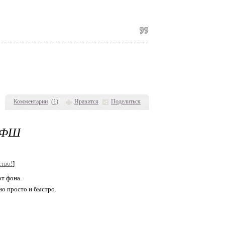
Комментарии
(
1
)
Нравится
Поделиться
 ФШ
тво!
]
т фона.
но просто и быстро.