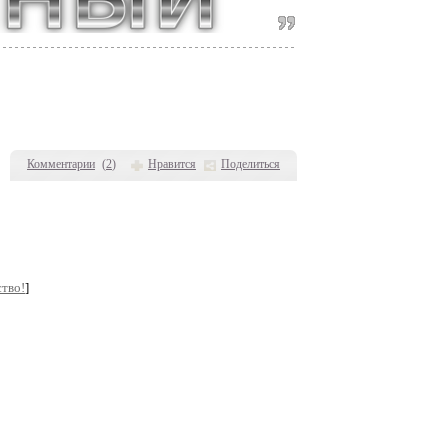
Комментарии
(
2
)
Нравится
Поделиться
тво!
]