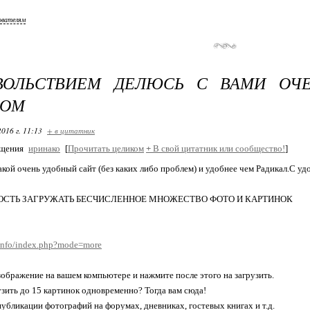
ователям
Popsicle
Princess Leia
ВОЛЬСТВИЕМ ДЕЛЮСЬ С ВАМИ ОЧ
R2D2
СОМ
2016 г. 11:13
+ в цитатник
Skywalker
бщения
иринако
[
Прочитать целиком
+
В свой цитатник или сообщество!
]
Splat
акой очень удобный сайт (без каких либо проблем) и удобнее чем Радикал.С уд
Stepz
СТЬ ЗАГРУЖАТЬ БЕСЧИСЛЕННОЕ МНОЖЕСТВО ФОТО И КАРТИНОК
Swordfire
i.info/index.php?mode=more
TV_Drop
ображение на вашем компьютере и нажмите после этого на загрузить.
узить до 15 картинок одновременно? Тогда вам сюда!
Xiang Liu
публикации фотографий на форумах, дневниках, гостевых книгах и т.д.