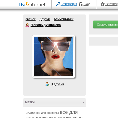
Регистрация
Вход
Рейтинги
Записи
Друзья
Комментарии
Создать дневник
Любовь Дужникова
В друзья
Метки
-
все для
видео
всё для дневника
дневника