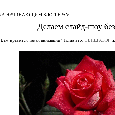
4 Июля
КА НАЧИНАЮЩИМ БЛОГГЕРАМ
6 благодарения
Делаем слайд-шоу б
Adidas
Вам нравится такая анимация? Тогда этот
ГЕНЕРАТОР
и
Amped
Anakin
Apple, Кислый
C3P0
Chocoholic
Chocolateria