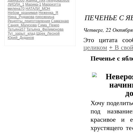
Даяна500
Жанна_Лях
ЛеМурка0808
ЛИОЛА_1
Марика-1
Марриэтта
милена70
НАТАЛИ_МОН
Небом_хранимая
Неженка_Я
ПЕЧЕНЬЕ С 
Нина_Рудакова
пирожница
Рецепты_приготовления
Самазнаю
Сания_Магизова
Сима_Пекер
Четверг, 22 Октября
Татьяна57
Татьяна_Филимонова
Тут_зарыт_клад
Шрек_Лесной
Юрий_Дуданов
Это цитата со
целиком
+
В свой
Печенье с яб
Хочу поделить
под названи
красивое и 
хрустящего те