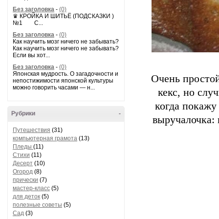
Без заголовка
-
(0)
♛ КРОЙКА И ШИТЬЁ (ПОДСКАЗКИ )
№1 С...
Без заголовка
-
(0)
Как научить мозг ничего не забывать?
Как научить мозг ничего не забывать?
Если вы хот...
Без заголовка
-
(0)
Японская мудрость. О загадочности и
Очень простой
непостижимости японской культуры
можно говорить часами — н...
кекс, но слу
когда покажу 
Рубрики
-
выручалочка: 
Путешествия
(31)
компьютерная грамота
(13)
Пледы
(11)
Стихи
(11)
Десерт
(10)
Огород
(8)
прически
(7)
мастер-класс
(5)
для деток
(5)
полезные советы
(5)
Сад
(3)