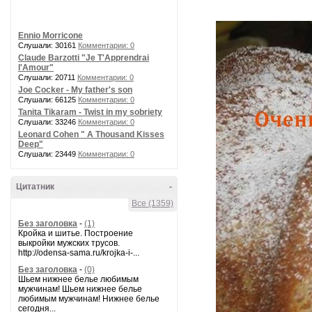
Ennio Morricone
Слушали: 30161
Комментарии: 0
Claude Barzotti "Je T'Apprendrai
l'Amour"
Слушали: 20711
Комментарии: 0
Joe Cocker - My father's son
Слушали: 66125
Комментарии: 0
Tanita Tikaram - Twist in my sobriety
Слушали: 33246
Комментарии: 0
Leonard Cohen " A Thousand Kisses
Deep"
Слушали: 23449
Комментарии: 0
Цитатник
-
Все (1359)
Без заголовка
-
(1)
Кройка и шитье. Построение
выкройки мужских трусов.
http://odensa-sama.ru/krojka-i-...
Без заголовка
-
(0)
Шьем нижнее белье любимым
мужчинам! Шьем нижнее белье
любимым мужчинам! Нижнее белье
сегодня...