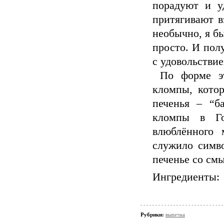
порадуют и у
притягивают в
необычно, я бы
просто. И полу
с удовольствие
По форме эт
кломпы, котор
печенья – “б
кломпы в Го
влюблённого 
служило симво
печенье со смы
Ингредиенты:
Рубрики:
выпечка