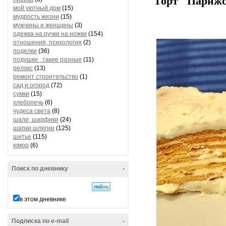
Торт "Парижс
мой уютный дом
(15)
мудрость жизни
(15)
мужчины и женщины
(3)
одежка на ручки на ножки
(154)
отношения, психология
(2)
поделки
(36)
подушки , такие разные
(11)
релакс
(13)
ремонт строительство
(1)
сад и огород
(72)
сумки
(15)
хлебопечь
(6)
чудеса света
(8)
шали, шарфики
(24)
шапки шляпки
(125)
шитье
(115)
юмор
(6)
Поиск по дневнику
-
в этом дневнике
Подписка по e-mail
-