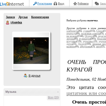
Регистрация
Вход
Рейтинги
Авос
Записи
Друзья
Комментарии
Выбрана рубрика
выпечка
.
тАня4ка
Другие рубрики в этом дневн
хлебопечь
(6),
сумки
(15),
Стихи
(1
природа
(0),
полезные советы
(5),
на ножки
(154),
Огород
(8),
мужчи
лирика
(6),
кулинария
(95),
Красив
игрушки
(13),
здоровье
(2),
здоро
деток
(5),
Десерт
(10),
вязаные ме
валяние
(0),
афоризмы
(2),
авто
(2),
ОЧЕНЬ ПР
КУРАГОЙ
В друзья
Понедельник, 02 Нояб
Это цитата со
Музыка
-
цитатник или со
Все (20)
Очень простой