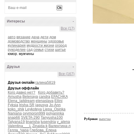
Интересы
-
Все (17)
авто
вязание
дача
дети
дом
домоводство
женщины
здоровье
кулинария
мудрости жизни
огород
рукоделие
сад
семья
стихи
шитье
юмор. мужчины
Друзья
-
Все (167)
Друзья онлайн
галина5819
Друзья оффлайн
Кого давно нет?
Кого добавить?
Arnusha
Belenaya
candra
EFACHKA
Elena_laitdream
elenaslava
Ellini
Fyksia
Irisha-SR
jagusya
Jo-Ann
koko_shik
Leykoteya
Liepa_Osinka
Naniana
oxymoron999
polyaninka
snap66
SVETA-290
Tanyusha100
Рубрики:
выпечка
Tatyana19
tinarisha
tusendria
v_alena
Valentina___L
Zinaida-k
Валентина-л
Гелла_Чара
Глебова_Елена