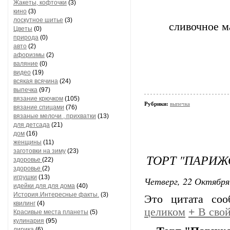
Жакеты, кофточки
(3)
кино
(3)
лоскутное шитье
(3)
сливочное м
Цветы
(0)
природа
(0)
авто
(2)
афоризмы
(2)
валяние
(0)
видео
(19)
всякая всячина
(24)
выпечка
(97)
вязание крючком
(105)
Рубрики:
выпечка
вязание спицами
(76)
вязаные мелочи , прихватки
(13)
для детсада
(21)
дом
(16)
женщины
(11)
заготовки на зиму
(23)
ТОРТ "ПАРИЖ
здоровье
(22)
здоровье
(2)
игрушки
(13)
Четверг, 22 Октября
идейки для для дома
(40)
История.Интересные факты.
(3)
Это цитата со
квилинг
(4)
целиком
+
В свой
Красивые места планеты
(5)
кулинария
(95)
лирика
(6)