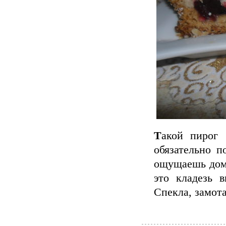
Т
акой пирог
обязательно п
ощущаешь дома
это кладезь 
Спекла, замота