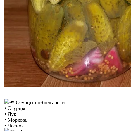
Огурцы по-болгарски
• Огурцы
• Лук
• Морковь
• Чеснок