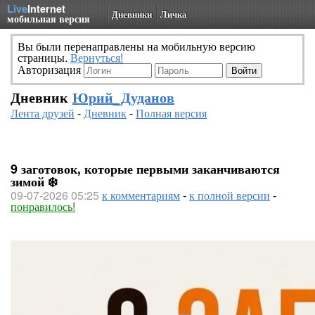
Live
Internet
Дневники
Личка
мобильная версия
Вы были перенаправлены на мобильную версию
страницы.
Вернуться!
Авторизация
Дневник
Юрий_Дуданов
Лента друзей
-
Дневник
-
Полная версия
9 заготовок, которые первыми заканчиваются
зимой ❄️
09-07-2026 05:25
к комментариям
-
к полной версии
-
понравилось!