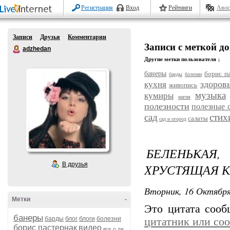
Регистрация
Вход
Рейтинги
Авос
Записи
Друзья
Комментарии
Записи с меткой д
adzhedan
Другие метки пользователя ↓
банеры
борис п
барды
болезни
здоров
кухня
живопись
музыка
кумиры
магия
полезности
полезные 
сад
стих
салаты
сад и огород
БЕЛЕНЬКАЯ,
В друзья
ХРУСТЯЩАЯ К
Вторник, 16 Октября
Метки
-
Это цитата соо
банеры
барды
блог
блоги
болезни
цитатник или со
борис пастернак
видео
все о ли.