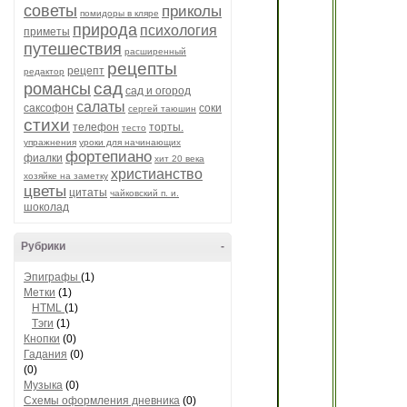
советы
приколы
помидоры в кляре
природа
психология
приметы
путешествия
расширенный
рецепты
рецепт
редактор
сад
романсы
сад и огород
салаты
саксофон
соки
сергей таюшин
стихи
телефон
торты.
тесто
упражнения
уроки для начинающих
фортепиано
фиалки
хит 20 века
христианство
хозяйке на заметку
цветы
цитаты
чайковский п. и.
шоколад
Рубрики
-
Эпиграфы
(1)
Метки
(1)
НTML
(1)
Тэги
(1)
Кнопки
(0)
Гадания
(0)
(0)
Музыка
(0)
Схемы оформления дневника
(0)