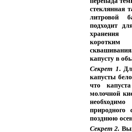
перепада тем
стеклянная т
литровой б
подходит дл
хранения
коротким
сквашивани
капусту в об
Секрет 1
. Д
капусты бело
что капуст
молочной кис
необходимо
природного 
позднюю осе
Секрет 2.
Выг