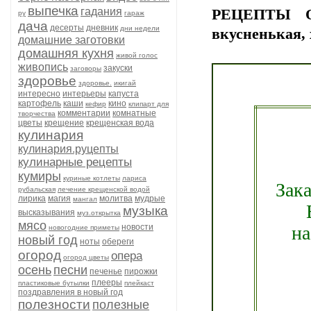
выпечка
гадания
РЕЦЕПТЫ ОТ
ру
гараж
дача
десерты
дневник
дни недели
вкусненькая,
домашние заготовки
домашняя кухня
живой голос
живопись
закуски
заговоры
здоровье
здоровье.
икигай
интересно
интерьеры
капуста
картофель
каши
кино
кефир
клипарт для
комментарии
комнатные
творчества
цветы
крещение
крещенская вода
кулинария
кулинария.руцепты
кулинарные рецепты
кумиры
куриные котлеты
лариса
Зака
рубальская
лечение крещенской водой
лирика
магия
молитва
мудрые
мангал
музыка
высказывания
муз.открытка
мясо
на
новости
новогодние приметы
новый год
ноты
обереги
огород
опера
огород цветы
осень
песни
печенье
пирожки
плееры
пластиковые бутылки
плейкаст
поздравления в новый год
полезности
полезные