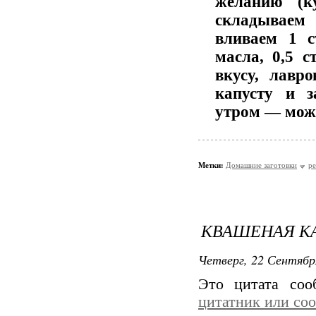
желанию (к
складываем
вливаем 1 с
масла, 0,5 с
вкусу, лавр
капусту и 
утром — можн
Метки:
Домашние заготовки
р
КВАШЕНАЯ К
Четверг, 22 Сентябр
Это цитата со
цитатник или со