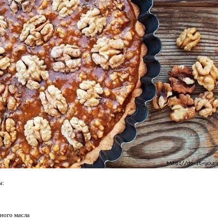
ы:
чного масла