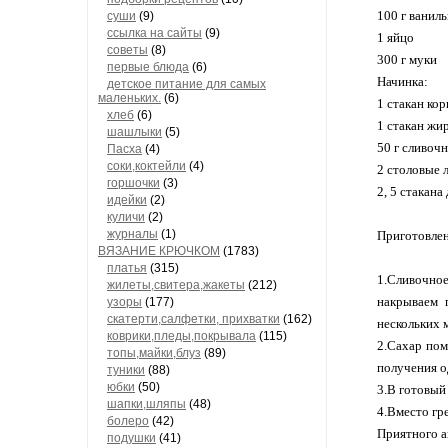
100 г ванил
суши
(9)
ссылка на сайты
(9)
1 яйцо
советы
(8)
300 г муки
первые блюда
(6)
Начинка:
детское питание для самых
маленьких.
(6)
1 стакан ко
хлеб
(6)
1 стакан жи
шашлыки
(5)
50 г сливоч
Пасха
(4)
соки,коктейли
(4)
2 столовые 
горшочки
(3)
2, 5 стакан
идейки
(2)
куличи
(2)
журналы
(1)
Приготовлен
ВЯЗАНИЕ КРЮЧКОМ
(1783)
платья
(315)
1.Сливочное
жилеты,свитера,жакеты
(212)
накрываем 
узоры
(177)
скатерти,салфетки, прихватки
(162)
нескольких 
коврики,пледы,покрывала
(115)
2.Сахар пом
топы,майки,блуз
(89)
получения о
туники
(88)
юбки
(50)
3.В готовый
шапки,шляпы
(48)
4.Вместо гр
болеро
(42)
Приятного ап
подушки
(41)