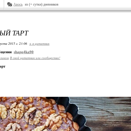
Авось
из (+ сутки) дневников
ЫЙ ТАРТ
густа 2015 г. 23:06
+ в цитатник
общения
shapo4ka90
еликом
В свой цитатник или сообщество!
арт