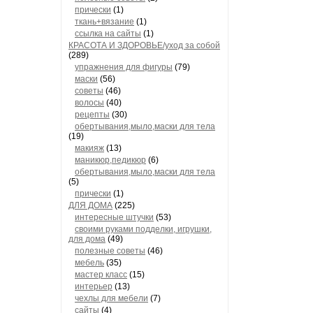
прически
(1)
ткань+вязание
(1)
ссылка на сайты
(1)
КРАСОТА И ЗДОРОВЬЕ/уход за собой
(289)
упражнения для фигуры
(79)
маски
(56)
советы
(46)
волосы
(40)
рецепты
(30)
обертывания,мыло,маски для тела
(19)
макияж
(13)
маникюр,педикюр
(6)
обертывания,мыло,маски для тела
(5)
прически
(1)
ДЛЯ ДОМА
(225)
интересные штучки
(53)
своими руками подделки, игрушки,
для дома
(49)
полезные советы
(46)
мебель
(35)
мастер класс
(15)
интерьер
(13)
чехлы для мебели
(7)
сайты
(4)