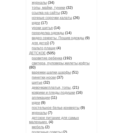
журналы
(34)
топы, майки, туники
(32)
ссылка на сайты
(32)
ночные сорочки,халаты
(26)
идеи
(17)
уроки шитья
(14)
переделка одежды
(14)
видео секреты. Пошив одежды
(9)
для детей
(7)
пальто,плащи
(4)
ДЕТСКОЕ
(505)
развитие ребенка
(192)
свитера, пуловеры,жилеты,кофты
(80)
варежки,шапки,шарфы
(51)
пинетки,носки
(37)
шитье
(32)
девочкам:платья, топы,
(21)
коврики и пледы,подушки
(16)
апликации
(11)
идеи
(9)
постельное белье,конверты
(9)
журналы
(7)
детское питание для самых
маленьких.
(4)
мебель
(2)
полезные советы
(2)