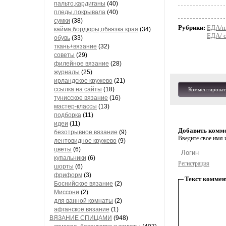
пальто,кардиганы
(40)
пледы,покрывала
(40)
сумки
(38)
Рубрики:
ЕДА/п
кайма,бордюры,обвязка края
(34)
ЕДА/ с
обувь
(33)
ткань+вязание
(32)
советы
(29)
филейное вязание
(28)
журналы
(25)
ирландское кружево
(21)
ссылка на сайты
(18)
Комментироват
тунисское вязание
(16)
мастер-классы
(13)
подборка
(11)
идеи
(11)
Добавить комм
безотрывное вязание
(9)
Введите свое имя и
лентовидное кружево
(9)
цветы
(6)
купальники
(6)
Регистрация
шорты
(6)
фриформ
(3)
Текст коммен
Боснийское вязание
(2)
Миссони
(2)
для ванной комнаты
(2)
афганское вязание
(1)
ВЯЗАНИЕ СПИЦАМИ
(948)