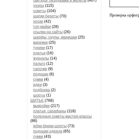
свитера, безрукавки и жилеты
(407)
узоры
(115)
советы
(104)
Проверка орфог
шапки,береты
(70)
носки
(42)
топ,майки
(28)
ссылка на сайты
(26)
шарфы, снупы, манишки
(25)
варежки
(25)
туники
(17)
платья
(16)
журналы
(14)
пальто
(12)
тапочки
(9)
подушки
(6)
сумки
(4)
идеи
(3)
подборка
(2)
шорты
(1)
ШИТЬЕ
(768)
выкройки
(217)
платья, сарафаны
(118)
полезные советы,мастер-классы
(86)
юбки,брюки,шорты
(73)
подушки,одеяла
(65)
сумки
(43)