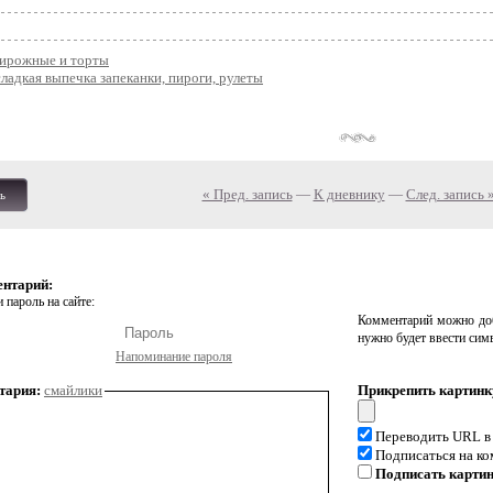
ирожные и торты
ладкая выпечка запеканки, пироги, рулеты
« Пред. запись
—
К дневнику
—
След. запись 
ь
ентарий:
 пароль на сайте:
Комментарий можно доб
нужно будет ввести сим
Напоминание пароля
тария:
смайлики
Прикрепить картинк
Переводить URL в
Подписаться на к
Подписать карти