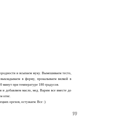
нородности и всыпаем муку. Вымешиваем тесто,
, выкладываем в форму, прокалываем вилкой в
30 минут при температуре 180 градусов.
и и добавляем масло, мед. Варим все вместе до
м огне.
цких орехов, остужаем. Все :)
.