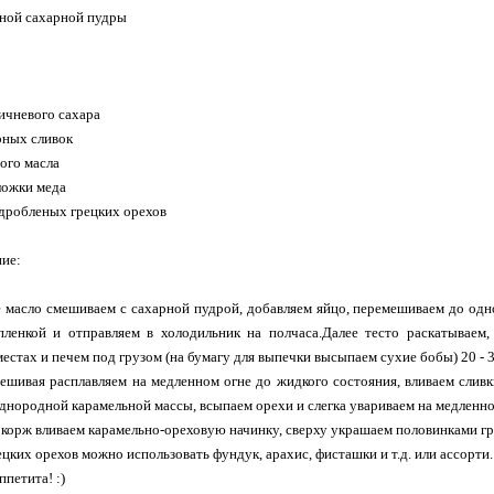
ьной сахарной пудры
ричневого сахара
рных сливок
ного масла
ложки меда
а дробленых грецких орехов
ие:
 масло смешиваем с сахарной пудрой, добавляем яйцо, перемешиваем до од
пленкой и отправляем в холодильник на полчаса.Далее тесто раскатываем
местах и печем под грузом (на бумагу для выпечки высыпаем сухие бобы) 20 - 
ешивая расплавляем на медленном огне до жидкого состояния, вливаем сливк
днородной карамельной массы, всыпаем орехи и слегка увариваем на медленно
 корж вливаем карамельно-ореховую начинку, сверху украшаем половинками гре
ецких орехов можно использовать фундук, арахис, фисташки и т.д. или ассорти
петита! :)