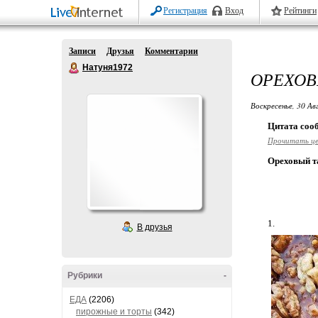
Регистрация
Вход
Рейтинги
Записи
Друзья
Комментарии
Натуня1972
ОРЕХОВ
Воскресенье, 30 Ав
Цитата со
Прочитать ц
Ореховый т
1.
В друзья
Рубрики
-
ЕДА
(2206)
пирожные и торты
(342)