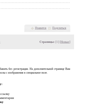
Нравится
Поделиться
»
Страницы:
[1] [
Новые
]
авить без регистрации. На дополнительной странице Вам
волы с изображения в специальное поле.
у:
 ссылку
омментарии
нку