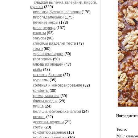
сладкая выпечка запеканки, пироги,
рулеты
(329)
пирожки, булочки, лепешки
(178)
пироги,запеканки
(175)
печенье,кексы
(173)
мясо, курица
(157)
салаты
(93)
закуски
(90)
способы разделки теста
(79)
тесто
(60)
украшаем пироги
(50)
картофель
(50)
блюда из овощей
(47)
рыба
(43)
котлеты,биточки
(37)
журналы
(35)
соленья и консервирование
(32)
конфеты
(30)
крема, мастика
(30)
блины,оладьи
(29)
пицца
(24)
беляши,чебуреки,хачапури
(24)
Ингредиент
печень
(22)
десерты, пудинги
(21)
соусы
(20)
Тесто:
конфитюр,варенье
(16)
200 г сливо
подборки рецептов
(10)