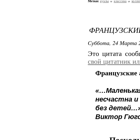
Метки:
куклы
классика
колл
ФРАНЦУЗСКИ
Суббота, 24 Марта 2
Это цитата соо
свой цитатник и
Французские
«…Маленькая
несчастна и
без детей…
Виктор Гюг