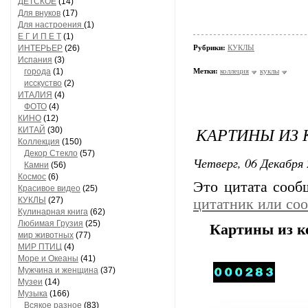
ДЕТСКОЕ
(14)
Для внуков
(17)
Для настроения
(1)
Е Г И П Е Т
(1)
ИНТЕРЬЕР
(26)
Рубрики:
КУКЛЫ
Испания
(3)
города
(1)
Метки:
коллеция
куклы
исскуство
(2)
ИТАЛИЯ
(4)
ФОТО
(4)
КИНО
(12)
КАРТИНЫ ИЗ
КИТАЙ
(30)
Коллекция
(150)
Декор Стекло
(57)
Четверг, 06 Декабря 
Камни
(56)
Космос
(6)
Это цитата соо
Красивое видео
(25)
КУКЛЫ
(27)
цитатник или со
Кулинарная книга
(62)
Любимая Грузия
(25)
Картины из
мир животных
(77)
МИР ПТИЦ
(4)
Море и Океаны
(41)
Мужчина и женщина
(37)
Музеи
(14)
Музыка
(166)
Всякое разное
(83)