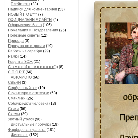
Плейкасты
(23)
Надписи для комментариев
(53)
НОВЫЙ Г О Д""""
(7)
ОФИЦИАЛЬНЫЕ САЙТЫ
(4)
Оформление блога
(106)
Пожелания и Поздравления
(25)
Полезные советы
(12)
Природа
(0)
Прогулка по странам
(19)
Работы из серебра
(29)
Рамки
(14)
Рецепты ЗОЖ
(21)
С а м о е И н т е р е с н о е)))
(8)
С П О Р Т
(66)
АВТО-МОТО
(66)
СВЕЧИ
(3)
Сербрянный век
(19)
Скульптура и статуэтки
(53)
обр
Смайлики
(26)
Собачки-друг человека
(13)
Стихи
(56)
Схемы
(39)
Преп
Уютный уголок
(96)
Виртуальные прогулки
(19)
Фарфоровая красота
(181)
Живопись
(152)