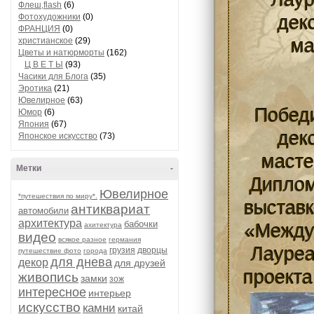
Лаур
Флеш,flash
(6)
Фотохудожники
(0)
дек
ФРАНЦИЯ
(0)
христианское
(29)
ма
Цветы и натюрморты
(162)
Ц В Е Т Ы
(93)
Часики для Блога
(35)
Эротика
(21)
Ювелирное
(63)
Победи
Юмор
(6)
Япония
(67)
дек
Японское искусство
(73)
масте
Метки
-
Диплом
Ювелирное
*путешествия по миру*.
выставк
антиквариат
автомобили
архитектура
бабочки
ахитектура
«Между 
видео
всякое разное
германия
Лауреа
грузия
дворцы
путешествие фото
города
для днева
декор
для друзей
проекта
живопись
замки
зож
интересное
интерьер
искусство
камни
китай