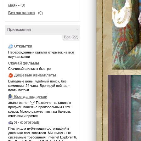
маяк
-
(0)
Без заголовка
-
(0)
Приложения
-
Все (22)
Открытки
Перерожденный каталог открыток на все
случаи жизни
Скачай фильмы
Скачивай фильмы быстро
Дешевые авиабилеты
Выгодные цены, удобный поиск, без
комиссии, 24 часа. Бронируй сейчас –
плати потом!
Всегда под рукой
аналогов нет ^_^ Позволяет вставить в
профиль панель с произвольным Html-
кодом. Можно разместить там банеры,
счетчики и прочее
Я - фотограф
Плагин для публикации фотографий в
дневнике пользователя. Минимальные
системные требования: Internet Explorer 6,