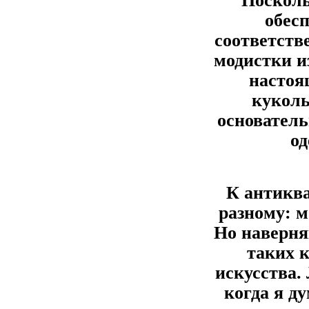
Посколь
обесп
соответств
модистки и
настоя
куколь
основатель
од
К антикв
разному: м
Но наверня
таких 
искусства.
когда я д