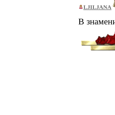
LJILJANA
В знамен