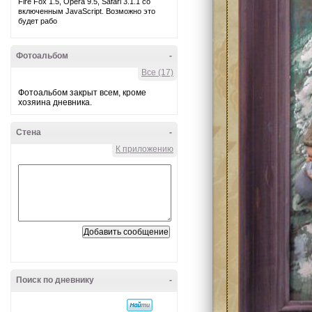
Fire Fox 1.5, Opera 9.5, Safari 3.1.1 со
включенным JavaScript. Возможно это
будет рабо
Фотоальбом
-
Все (17)
Фотоальбом закрыт всем, кроме
хозяина дневника.
Стена
-
К приложению
Поиск по дневнику
-