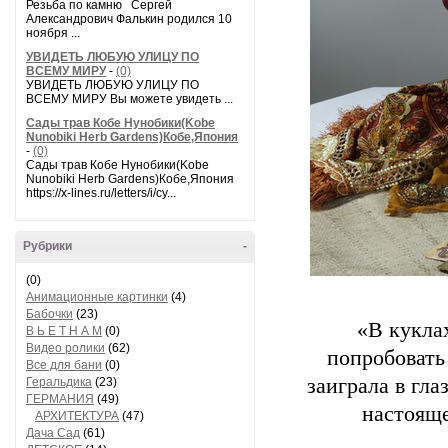
Резьба по камню Сергей
Александрович Фалькин родился 10
ноября ...
УВИДЕТЬ ЛЮБУЮ УЛИЦУ ПО
ВСЕМУ МИРУ
-
(0)
УВИДЕТЬ ЛЮБУЮ УЛИЦУ ПО
ВСЕМУ МИРУ Вы можете увидеть ...
Сады трав Кобе Нунобики(Kobe
Nunobiki Herb Gardens)Кобе,Япония
-
(0)
Сады трав Кобе Нунобики(Kobe
Nunobiki Herb Gardens)Кобе,Япония
https://x-lines.ru/letters/i/cy...
Рубрики
-
(0)
Анимационные картинки
(4)
Бабочки
(23)
«В кукла
В Ь Е Т Н А М
(0)
Видео ролики
(62)
попробовать
Все для бани
(0)
заиграла в гла
Геральдика
(23)
ГЕРМАНИЯ
(49)
настояще
АРХИТЕКТУРА
(47)
Дача Сад
(61)