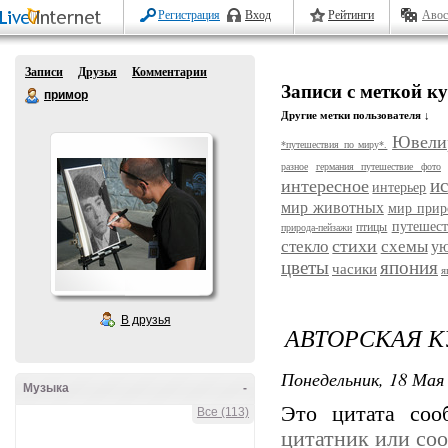
Регистрация
Вход
Рейтинги
Авос
Записи
Друзья
Комментарии
Записи с меткой к
примор
Другие метки пользователя ↓
Ювели
*путешествия по миру*.
разное
германия путешествие фото
ис
интересное
интерьер
мир животных
мир прир
путешест
птицы
природа-пейзажи
стихи
стекло
схемы
ую
цветы
япония
часики
я
В друзья
АВТОРСКАЯ К
Понедельник, 18 Мая 
Музыка
-
Это цитата со
Все (113)
цитатник или со