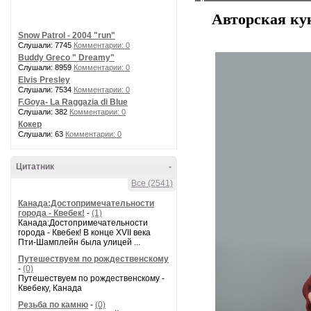
Авторская ку
Snow Patrol - 2004 "run"
Слушали: 7745
Комментарии: 0
Buddy Greco " Dreamy"
Слушали: 8959
Комментарии: 0
Elvis Presley
Слушали: 7534
Комментарии: 0
F.Goya- La Raggazia di Blue
Слушали: 382
Комментарии: 0
Кокер
Слушали: 63
Комментарии: 0
Цитатник
-
Все (2541)
Канада:Достопримечательности
города - Квебек!
-
(1)
Канада:Достопримечательности
города - Квебек! В конце XVII века
Пти-Шамплейн была улицей ...
Путешествуем по рождественскому
-
(0)
Путешествуем по рождественскому -
Квебеку, Канада
Резьба по камню
-
(0)