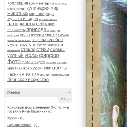
коллекция
комментарии
красивые
кулинария
мир
куклы
места
животных
мир природы
музыка и видео
музыка песни
натюрморты
пейзажи
природа
плейкасты
природа-
путешествия
птицы
рамочка
пейзажи
серебро
рецепты
резьба по камню
скульптуры
статуэтки
статуэтки и
стихи
стекло
схемы
антиквар
фарфор
уютный уголок
фото
фото и видео
фотозарисовки
цветы
художники
христианское
япония
часики
япония антиквариат
японское искусство
Ссылки
-
Все (9)
Красивый дом в Беверли Хиллс — в
гостях у Рики Мартина
-
(0)
Кухни
-
(0)
Без заголовка
-
(0)