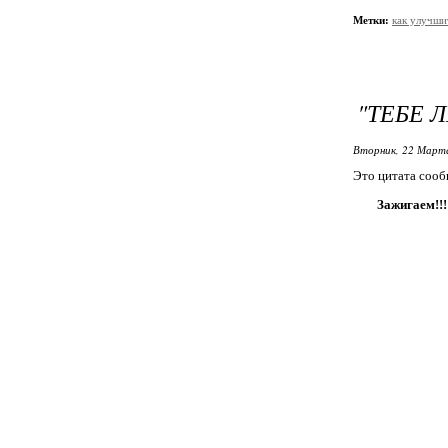
Метки:
как улучши
"ТЕБЕ 
Вторник, 22 Марта
Это цитата соо
Зажигаем!