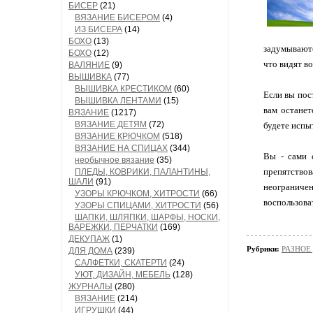
БИСЕР
(21)
ВЯЗАНИЕ БИСЕРОМ
(4)
ИЗ БИСЕРА
(14)
БОХО
(13)
задумываютс
БОХО
(12)
что видят во
ВАЛЯНИЕ
(9)
ВЫШИВКА
(77)
ВЫШИВКА КРЕСТИКОМ
(60)
Если вы пос
ВЫШИВКА ЛЕНТАМИ
(15)
вам останет
ВЯЗАНИЕ
(1217)
ВЯЗАНИЕ ДЕТЯМ
(72)
будете испыт
ВЯЗАНИЕ КРЮЧКОМ
(518)
ВЯЗАНИЕ НА СПИЦАХ
(344)
Вы - сами 
необычное вязание
(35)
препятствов
ПЛЕДЫ, КОВРИКИ, ПАЛАНТИНЫ,
ШАЛИ
(91)
неограниче
УЗОРЫ КРЮЧКОМ, ХИТРОСТИ
(66)
воспользова
УЗОРЫ СПИЦАМИ, ХИТРОСТИ
(56)
ШАПКИ, ШЛЯПКИ, ШАРФЫ, НОСКИ,
ВАРЕЖКИ, ПЕРЧАТКИ
(169)
ДЕКУПАЖ
(1)
Рубрики:
РАЗНОЕ
ДЛЯ ДОМА
(239)
САЛФЕТКИ, СКАТЕРТИ
(24)
УЮТ, ДИЗАЙН, МЕБЕЛЬ
(128)
ЖУРНАЛЫ
(280)
ВЯЗАНИЕ
(214)
ИГРУШКИ
(44)