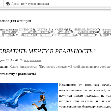
Авось
из (+ сутки) дневников
РАЗНОЕ ДЛЯ ЖЕНЩИН
.
этом дневнике:
ШИТЬЁ
(125),
ЦВЕТЫ
(131),
ХУДЕЕМ
(92),
ФИЛЬМЫ, ВИДЕО
(7),
упаковк
),
ОРИГАМИ
(3),
НЕ ХОТИМ БОЛЕТЬ
(87),
МУЗЫКА
(28),
КУЛИНАРИЯ
(481),
КРАС
ДЛЯ ДОМА
(239),
ДЕКУПАЖ
(1),
ВЯЗАНИЕ
(1217),
ВЫШИВКА
(77),
ВАЛЯНИЕ
(9),
БОХО
(12
ЕВРАТИТЬ МЕЧТУ В РЕАЛЬНОСТЬ?
арта 2011 г. 02:18
+ в цитатник
бщения
Ольга_Ангеловская
[
Прочитать целиком
+
В свой цитатник или сообще
ить мечту в реальность?
Независимо от того, как склад
неограниченных возможностей, и
научится новым подходам, не тол
которых они мечтали, но и смо
удовлетворения благодаря своим до