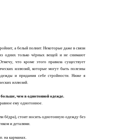
ройнит, а белый полнит. Некоторые даже в связи
 из одних только чёрных вещей и не снимают
Отмечу, что кроме этого правила существует
ческих иллюзий, которые могут быть полезны
одежды и придания себе стройности. Ниже я
ческих иллюзий.
 больше, чем в однотонной одежде.
 равное ему однотонное.
или бёдра), стоит носить однотонную одежду без
унком и деталями.
. на карманах.