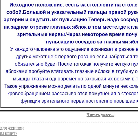
Исходное положение: сесть за стол,локти на стол,
собой.Большой и указательный пальцы правой руки
артерии и ощутить их пульсацию.Теперь надо сосре
на заднем отрезке глазных яблок в том месте,где к г
зрительные нервы.Через некоторое время поч
пульсацию сосудов за глазными ябл
У каждого человека это ощущение возникает в разное 
других может не с первого раза,но если набраться т
обязательно будет.После того,как получите четкую п
яблоками,пробуйте втягивать глазные яблоки в глубину
мышцы глаза и одновременно закрывая их веками в т
Такое упражнение можно делать по одной минуте несколь
кровообращением рассасываются помутнения в стекло
функция зрительного нерва,постепенно повышаетс
Читать далее...
 ДЛЯ ЖЕНЩИН
ИМ БОЛЕТЬ