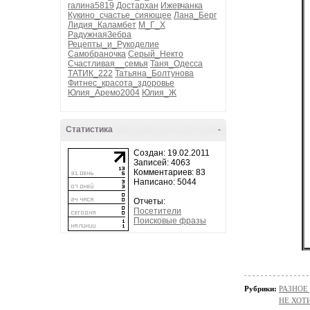
галина5819
Достархан
Ижевчанка
Кукино_счастье_сияющее
Лана_Берг
Лидия_Каламбет
М_Г_Х
РадужнаяЗебра
Рецепты_и_Рукоделие
Самобраночка
Серый_Некто
Счастливая__семья
Таня_Одесса
ТАТИК_222
Татьяна_Болтунова
Фитнес_красота_здоровье
Юлия_Аремо2004
Юлия_Ж
Статистика
-
Создан: 19.02.2011
Записей: 4063
Комментариев: 83
Написано: 5044
Отчеты:
Посетители
Поисковые фразы
Рубрики:
РАЗНОЕ
НЕ ХОТ