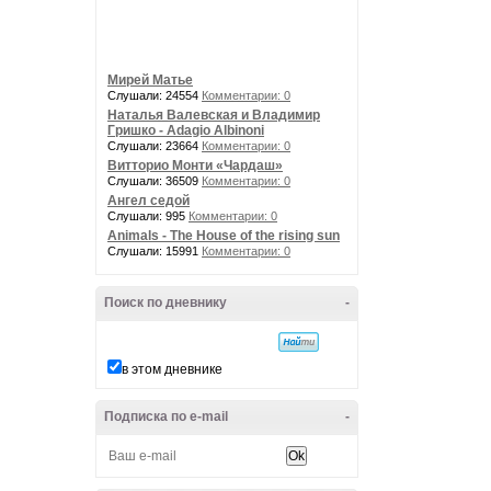
Мирей Матье
Слушали: 24554
Комментарии: 0
Наталья Валевская и Владимир
Гришко - Adagio Albinoni
Слушали: 23664
Комментарии: 0
Витторио Монти «Чардаш»
Слушали: 36509
Комментарии: 0
Ангел седой
Слушали: 995
Комментарии: 0
Animals - The House of the rising sun
Слушали: 15991
Комментарии: 0
Поиск по дневнику
-
в этом дневнике
Подписка по e-mail
-