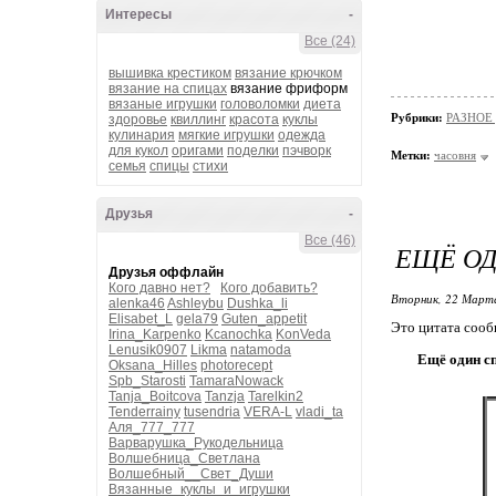
Интересы
-
Все (24)
вышивка крестиком
вязание крючком
вязание на спицах
вязание фриформ
вязаные игрушки
головоломки
диета
Рубрики:
РАЗНОЕ
здоровье
квиллинг
красота
куклы
кулинария
мягкие игрушки
одежда
для кукол
оригами
поделки
пэчворк
Метки:
часовня
семья
спицы
стихи
Друзья
-
Все (46)
ЕЩЁ ОД
Друзья оффлайн
Кого давно нет?
Кого добавить?
Вторник, 22 Марта
alenka46
Ashleybu
Dushka_li
Elisabet_L
gela79
Guten_appetit
Это цитата соо
Irina_Karpenko
Kcanochka
KonVeda
Lenusik0907
Likma
natamoda
Ещё один сп
Oksana_Hilles
photorecept
Spb_Starosti
TamaraNowack
Tanja_Boitcova
Tanzja
Tarelkin2
Tenderrainy
tusendria
VERA-L
vladi_ta
Аля_777_777
Варварушка_Рукодельница
Волшебница_Светлана
Волшебный__Свет_Души
Вязанные_куклы_и_игрушки