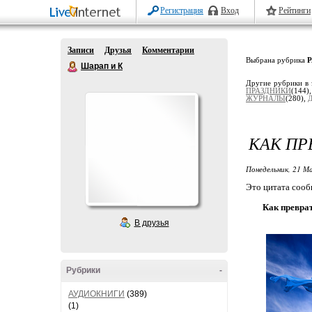
Регистрация
Вход
Рейтинги
Записи
Друзья
Комментарии
Выбрана рубрика
Шарап и К
Другие рубрики в 
ПРАЗДНИКИ
(144
ЖУРНАЛЫ
(280),
КАК ПР
Понедельник, 21 М
Это цитата соо
Как преврат
В друзья
Рубрики
-
АУДИОКНИГИ
(389)
(1)