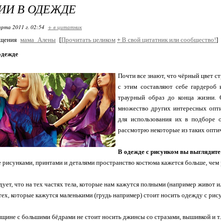
ИИ В ОДЕЖДЕ
арта 2011 г. 02:54
+ в цитатник
бщения
мама_Алены
[
Прочитать целиком
+
В свой цитатник или сообщество!
]
одежде
Почти все знают, что чёрный цвет ст
с этим составляют себе гардероб
траурный образ до конца жизни. 
множество других интересных опти
для использования их в подборе 
рассмотрю некоторые из таких опти
В одежде с рисунком вы выглядите
 рисунками, принтами и деталями пространство костюма кажется больше, чем
едует, что на тех частях тела, которые нам кажутся полными (например живот 
 тех, которые кажутся маленькими (грудь например) стоит носить одежду с рис
щине с большими бёдрами не стоит носить джинсы со стразами, вышивкой и т.п