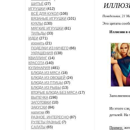
ИЛЛЮЗ
ШИТЬЁ
(27)
ИГРУШКИ
(412)
ВСЁ ДЛЯ КУКОЛ
(106)
Понедельник, 21 М
ВЯЗАНЫЕ ИГРУШКИ
(101)
Это цитата соо
КУКЛЫ
(130)
МЯГКИЕ ИГРУШКИ
(81)
Иллюзии в 
ТИЛЬДЫ
(33)
ИДЕИ
(271)
изонить
(21)
ПОДЕЛКИ ИЗ НИЧЕГО
(66)
УКРАШЕНИЯ
(138)
КВИЛЛИНГ
(14)
КРАСОТА
(140)
КУЛИНАРИЯ
(481)
БЛЮДА ИЗ МЯСА
(18)
БЛЮДА ИЗ ОВОЩЕЙ
(24)
БЛЮДА ИЗ ПТИЦЫ
(37)
БЛЮДА ИЗ РЫБЫ
(13)
ВТОРЫЕ БЛЮДА БЕЗ МЯСА
(17)
Заполненное
ВЫПЕЧКА
(196)
ЗАГОТОВКИ
(10)
ЗАКУСКИ
(84)
Из этого сл
напитки
(9)
деталей. На
РАЗНОЕ, ИНТЕРЕСНО
(87)
РУЛЕТЫ РАЗНЫЕ
(7)
САЛАТЫ
(65)
Пример:
жен