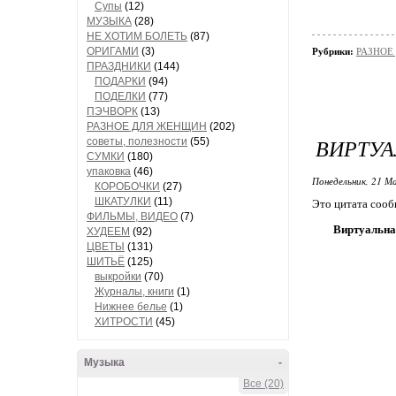
Супы
(12)
МУЗЫКА
(28)
НЕ ХОТИМ БОЛЕТЬ
(87)
ОРИГАМИ
(3)
Рубрики:
РАЗНОЕ
ПРАЗДНИКИ
(144)
ПОДАРКИ
(94)
ПОДЕЛКИ
(77)
ПЭЧВОРК
(13)
РАЗНОЕ ДЛЯ ЖЕНЩИН
(202)
ВИРТУА
советы, полезности
(55)
СУМКИ
(180)
упаковка
(46)
Понедельник, 21 М
КОРОБОЧКИ
(27)
ШКАТУЛКИ
(11)
Это цитата соо
ФИЛЬМЫ, ВИДЕО
(7)
Виртуальна
ХУДЕЕМ
(92)
ЦВЕТЫ
(131)
ШИТЬЁ
(125)
выкройки
(70)
Журналы, книги
(1)
Нижнее белье
(1)
ХИТРОСТИ
(45)
Музыка
-
Все (20)