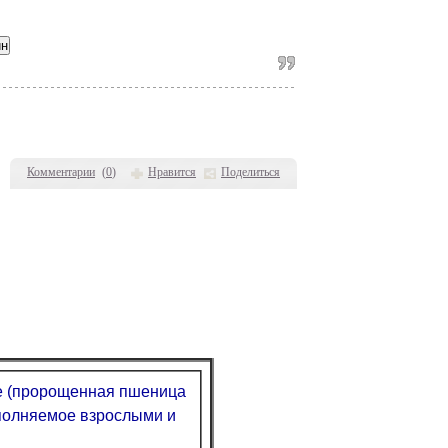
Комментарии
(
0
)
Нравится
Поделиться
е (пророщенная пшеница
ыполняемое взрослыми и