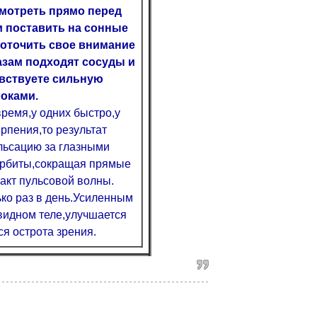
смотреть прямо перед
 поставить на сонные
доточить свое внимание
лазам подходят сосуды и
увствуете сильную
оками.
время,у одних быстро,у
ерпения,то результат
ульсацию за глазными
 орбиты,сокращая прямые
акт пульсовой волны.
ко раз в день.Усиленным
видном теле,улучшается
я острота зрения.