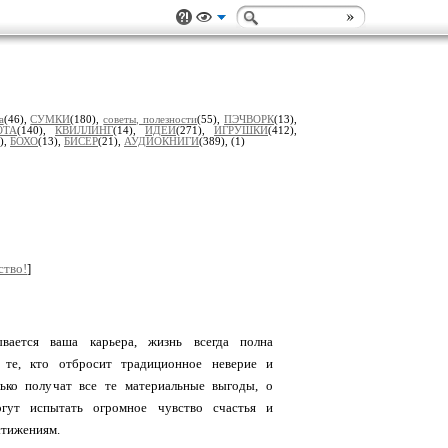
а
(46),
СУМКИ
(180),
советы, полезности
(55),
ПЭЧВОРК
(13),
ОТА
(140),
КВИЛЛИНГ
(14),
ИДЕИ
(271),
ИГРУШКИ
(412),
),
БОХО
(13),
БИСЕР
(21),
АУДИОКНИГИ
(389),
(1)
ство!
]
ывается ваша карьера, жизнь всегда полна
 те, кто отбросит традиционное неверие и
ько получат все те материальные выгоды, о
гут испытать огромное чувство счастья и
стижениям.