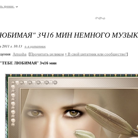
ть зрение.
ЛЮБИМАЯ" 3Ч16 МИН НЕМНОГО МУЗЫ
 2011 г. 10:13
+ в цитатник
бщения
Arnusha
[
Прочитать целиком
+
В свой цитатник или сообщество!
]
!!"ТЕБЕ ЛЮБИМАЯ" 3ч16 мин