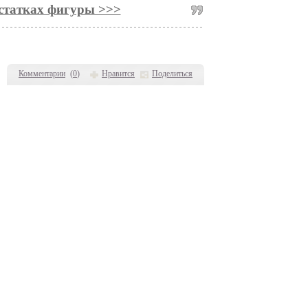
статках фигуры >>>
Комментарии
(
0
)
Нравится
Поделиться