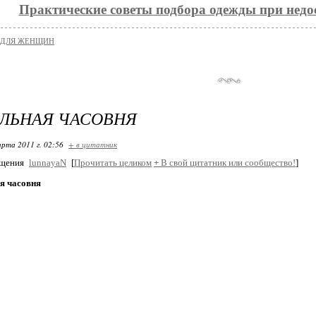
Практические советы подбора одежды при недо
 ДЛЯ ЖЕНЩИН
ЛЬНАЯ ЧАСОВНЯ
арта 2011 г. 02:56
+ в цитатник
бщения
lunnayaN
[
Прочитать целиком
+
В свой цитатник или сообщество!
]
я часовня