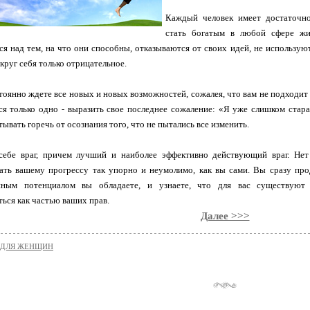
Каждый человек имеет достаточно
стать богатым в любой сфере жи
я над тем, на что они способны, отказываются от своих идей, не использую
круг себя только отрицательное.
тоянно ждете все новых и новых возможностей, сожалея, что вам не подходит ни
ся только одно - выразить свое последнее сожаление: «Я уже слишком стара
ывать горечь от осознания того, что не пытались все изменить.
себе враг, причем лучший и наиболее эффективно действующий враг. Нет
ать вашему прогрессу так упорно и неумолимо, как вы сами. Вы сразу прод
нным потенциалом вы обладаете, и узнаете, что для вас существуют
ться как частью ваших прав.
Далее >>>
 ДЛЯ ЖЕНЩИН