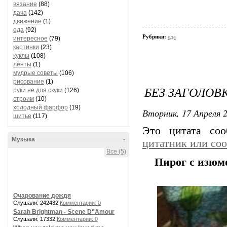
вязание
(88)
дача
(142)
движение
(1)
еда
(92)
Рубрики:
еда
интересное
(79)
картинки
(23)
куклы
(108)
ленты
(1)
мудрые советы
(106)
рисование
(1)
БЕЗ ЗАГОЛОВ
руки не для скуки
(126)
строим
(10)
холодный фарфор
(19)
Вторник, 17 Апреля 2
шитье
(117)
Это цитата со
Музыка
-
цитатник или со
Все (5)
Пирог с изюмо
Очарование дождя
Слушали: 242432
Комментарии: 0
Sarah Brightman - Scene D"Amour
Слушали: 17332
Комментарии: 0