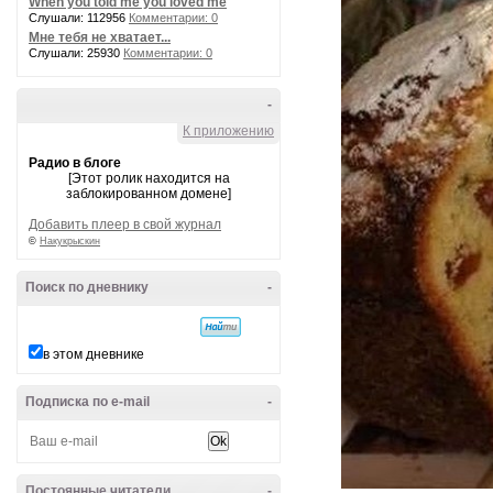
When you told me you loved me
Слушали: 112956
Комментарии: 0
Мне тебя не хватает...
Слушали: 25930
Комментарии: 0
-
К приложению
Радио в блоге
[Этот ролик находится на
заблокированном домене]
Добавить плеер в свой журнал
©
Накукрыскин
Поиск по дневнику
-
в этом дневнике
Подписка по e-mail
-
Постоянные читатели
-