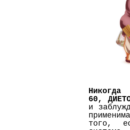
Никогда 
60, ДИЕ
и заблуж
применим
того, е