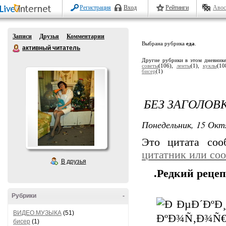
Регистрация
Вход
Рейтинги
Авос
Записи
Друзья
Комментарии
Выбрана рубрика
еда
.
активный читатель
Другие рубрики в этом дневник
советы
(106),
ленты
(1),
куклы
(10
бисер
(1)
БЕЗ ЗАГОЛОВ
Понедельник, 15 Окт
Это цитата со
цитатник или со
В друзья
.Редкий реце
Рубрики
-
ВИДЕО.МУЗЫКА
(51)
бисер
(1)