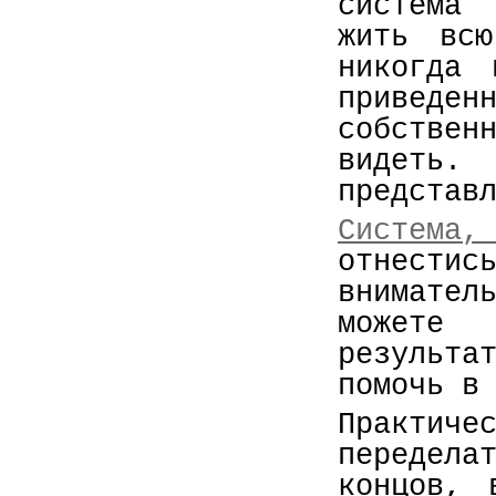
система
жить вс
никогда 
привед
собстве
видеть.
представ
Система
отнес
внимате
можете
результ
помочь в
Практич
передел
концов, 