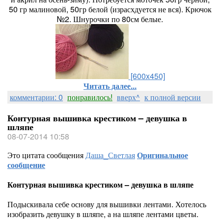
50 гр малиновой, 50гр белой (израсхдуется не вся). Крючок
№2. Шнурочки по 80см белые.
[600x450]
Читать далее...
комментарии: 0
понравилось!
вверх^
к полной версии
Контурная вышивка крестиком – девушка в
шляпе
08-07-2014 10:58
Это цитата сообщения
Даша_Светлая
Оригинальное
сообщение
Контурная вышивка крестиком – девушка в шляпе
Подыскивала себе основу для вышивки лентами. Хотелось
изобразить девушку в шляпе, а на шляпе лентами цветы.