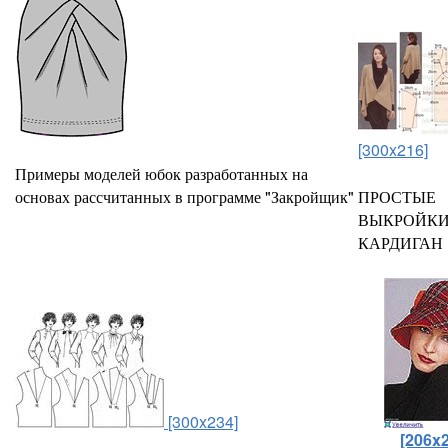
[300x216]
Примеры моделей юбок разработанных на
основах рассчитанных в программе "Закройщик"
ПРОСТЫЕ
ВЫКРОЙКИ
КАРДИГАН
[300x234]
[206x