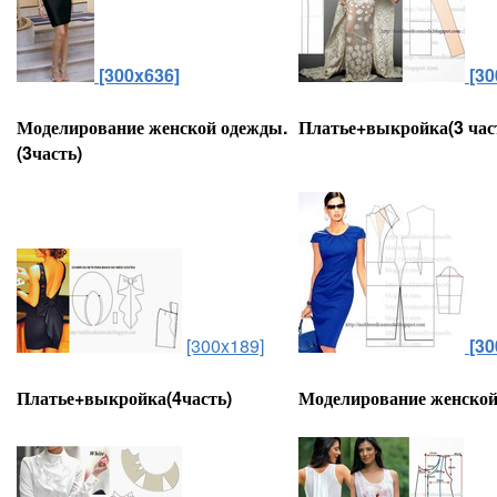
[300x636]
[30
Моделирование женской одежды.
Платье+выкройка(3 час
(3часть)
[300x189]
[30
Платье+выкройка(4часть)
Моделирование женской