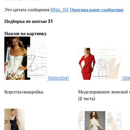
Это цитата сообщения
Miss_SV
Оригинальное сообщение
Подборка по шитью 31
Нажми на картинку
[300x304]
[30
Корсеты+выкройка
Моделирование женской 
(2 часть)