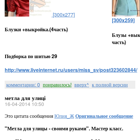
[300x277]
[300x259]
Блузки +выкройка.(4часть)
Блузы +вык
часть)
Подборка по шитью 29
http://www.liveinternet.ru/users/miss_sv/post323602844/
комментарии: 0
понравилось!
вверх^
к полной версии
метла для улиці
16-04-2014 10:50
Это цитата сообщения
Юлия_Ж
Оригинальное сообщение
"Метла для улицы - своими руками". Мастер класс.