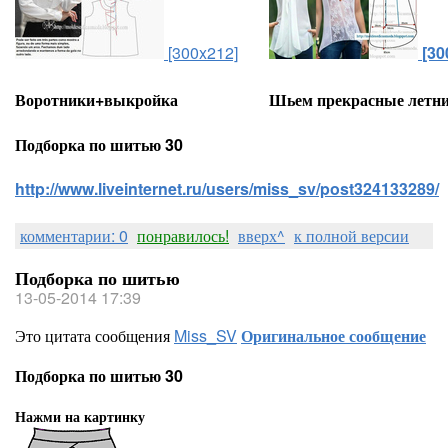
[300x212]
[30
Воротники+выкройка
Шьем прекрасные летни
Подборка по шитью 30
http://www.liveinternet.ru/users/miss_sv/post324133289/
комментарии: 0
понравилось!
вверх^
к полной версии
Подборка по шитью
13-05-2014 17:39
Это цитата сообщения
Miss_SV
Оригинальное сообщение
Подборка по шитью 30
Нажми на картинку