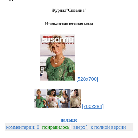
Журнал"Сюзанна"
Итальянская вязаная мода
[528x700]
[700x284]
дальше
комментарии: 0
понравилось!
вверх^
к полной версии