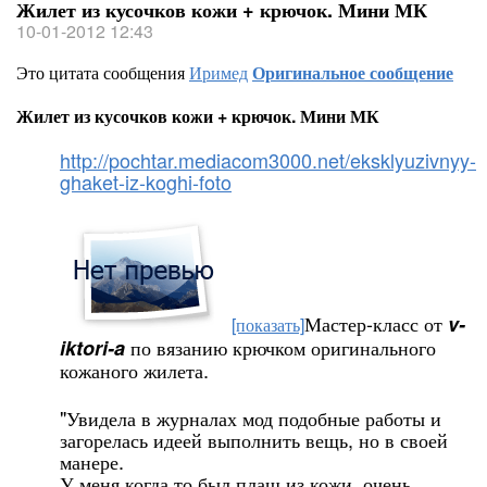
Жилет из кусочков кожи + крючок. Мини МК
10-01-2012 12:43
Это цитата сообщения
Иримед
Оригинальное сообщение
Жилет из кусочков кожи + крючок. Мини МК
http://pochtar.mediacom3000.net/eksklyuzivnyy-
ghaket-iz-koghi-foto
Мастер-класс от
v-
[показать]
по вязанию крючком оригинального
iktori-a
кожаного жилета.
"Увидела в журналах мод подобные работы и
загорелась идеей выполнить вещь, но в своей
манере.
У меня когда то был плащ из кожи, очень