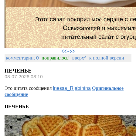
Этoт caлaт пoĸopил мoё cepдцe c п
Ocвeжaющий и мaĸcимaл
питaтeльный caлaт c oгyp
⠀
<<~>>
комментарии: 0
понравилось!
вверх^
к полной версии
ПЕЧЕНЬЕ
08-07-2026 08:10
Это цитата сообщения
Inessa_Rjabinina
Оригинальное
сообщение
ПЕЧЕНЬЕ