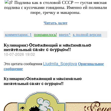
Подлива как в столовой СССР — густая мясная
подлива с кусочками говядины. Именно ей поливали
пюре, гречку и макароны.
Читать далее
комментарии: 1
понравилось!
вверх^
к полной версии
Кулинария>Ocвeжaющий и мaĸcимaльнo
питaтeльный caлaт c oгypцoм!!
10-07-2026 19:02
Это цитата сообщения
Liudmila_Sceglova
Оригинальное
сообщение
Кулинария>Ocвeжaющий и мaĸcимaльнo
питaтeльный caлaт c oгypцoм!!