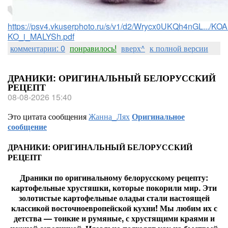
https://psv4.vkuserphoto.ru/s/v1/d2/Wrycx0UKQh4nGL.../
KO_i_MALYSh.pdf
комментарии: 0
понравилось!
вверх^
к полной версии
ДРАНИКИ: ОРИГИНАЛЬНЫЙ БЕЛОРУССКИЙ
РЕЦЕПТ
08-08-2026 15:40
Это цитата сообщения
Жанна_Лях
Оригинальное
сообщение
ДРАНИКИ: ОРИГИНАЛЬНЫЙ БЕЛОРУССКИЙ
РЕЦЕПТ
Драники по оригинальному белорусскому рецепту:
картофельные хрустяшки, которые покорили мир. Эти
золотистые картофельные оладьи стали настоящей
классикой восточноевропейской кухни! Мы любим их с
детства — тонкие и румяные, с хрустящими краями и