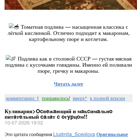
Томатная подлива — насыщенная классика с
лёгкой кислинкой. Отлично подходит к макаронам,
картофельному пюре и котлетам.
Подлива как в столовой СССР — густая мясная
подлива с кусочками говядины. Именно ей поливали
пюре, гречку и макароны.
Читать далее
комментарии: 1
понравилось!
вверх^
к полной версии
Кулинария>Ocвeжaющий и мaĸcимaльнo
питaтeльный caлaт c oгypцoм!!
10-07-2026 19:02
Это цитата сообщения
Liudmila_Sceglova
Оригинальное