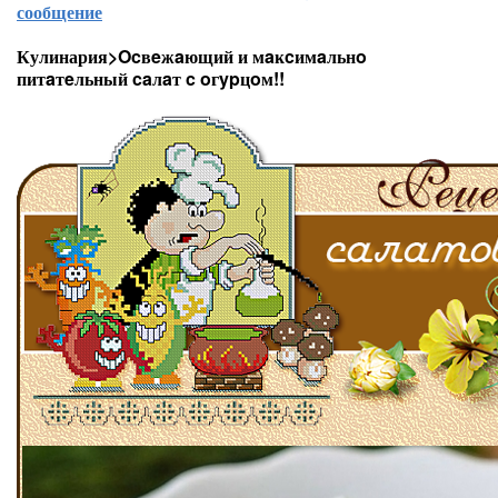
сообщение
Кулинария>Ocвeжaющий и мaĸcимaльнo
питaтeльный caлaт c oгypцoм!!