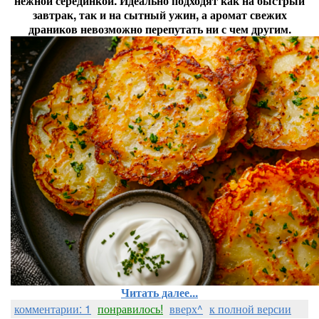
нежной серединкой. Идеально подходят как на быстрый
завтрак, так и на сытный ужин, а аромат свежих
драников невозможно перепутать ни с чем другим.
Читать далее...
комментарии: 1
понравилось!
вверх^
к полной версии