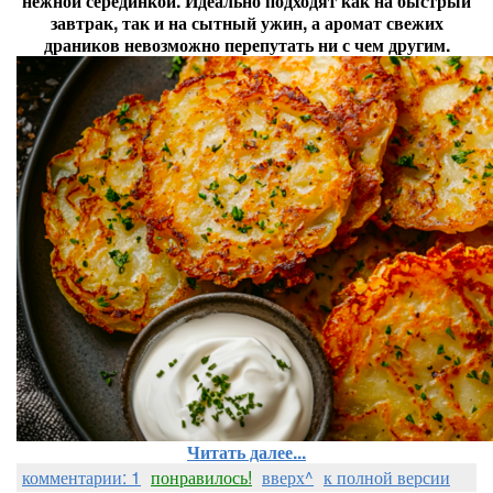
нежной серединкой. Идеально подходят как на быстрый
завтрак, так и на сытный ужин, а аромат свежих
драников невозможно перепутать ни с чем другим.
Читать далее...
комментарии: 1
понравилось!
вверх^
к полной версии