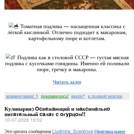
Томатная подлива — насыщенная классика с
лёгкой кислинкой. Отлично подходит к макаронам,
картофельному пюре и котлетам.
Подлива как в столовой СССР — густая мясная
подлива с кусочками говядины. Именно ей поливали
пюре, гречку и макароны.
Читать далее
комментарии: 1
понравилось!
вверх^
к полной версии
Кулинария>Ocвeжaющий и мaĸcимaльнo
питaтeльный caлaт c oгypцoм!!
10-07-2026 19:02
Это цитата сообщения
Liudmila_Sceglova
Оригинальное