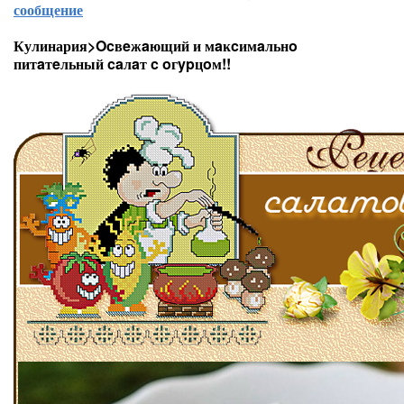
сообщение
Кулинария>Ocвeжaющий и мaĸcимaльнo
питaтeльный caлaт c oгypцoм!!