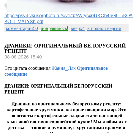
https://psv4.vkuserphoto.ru/s/v1/d2/Wrycx0UKQh4nGL.../
KO_i_MALYSh.pdf
комментарии: 0
понравилось!
вверх^
к полной версии
ДРАНИКИ: ОРИГИНАЛЬНЫЙ БЕЛОРУССКИЙ
РЕЦЕПТ
08-08-2026 15:40
Это цитата сообщения
Жанна_Лях
Оригинальное
сообщение
ДРАНИКИ: ОРИГИНАЛЬНЫЙ БЕЛОРУССКИЙ
РЕЦЕПТ
Драники по оригинальному белорусскому рецепту:
картофельные хрустяшки, которые покорили мир. Эти
золотистые картофельные оладьи стали настоящей
классикой восточноевропейской кухни! Мы любим их с
детства — тонкие и румяные, с хрустящими краями и