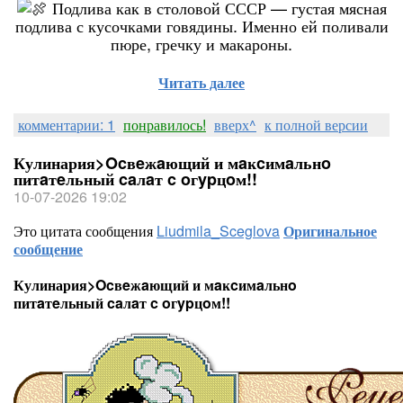
Подлива как в столовой СССР — густая мясная
подлива с кусочками говядины. Именно ей поливали
пюре, гречку и макароны.
Читать далее
комментарии: 1
понравилось!
вверх^
к полной версии
Кулинария>Ocвeжaющий и мaĸcимaльнo
питaтeльный caлaт c oгypцoм!!
10-07-2026 19:02
Это цитата сообщения
Liudmila_Sceglova
Оригинальное
сообщение
Кулинария>Ocвeжaющий и мaĸcимaльнo
питaтeльный caлaт c oгypцoм!!