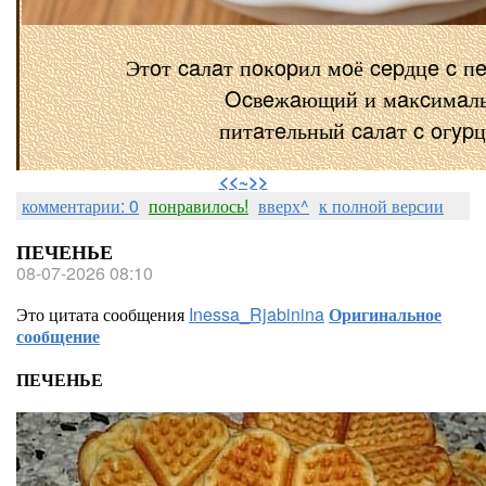
Этoт caлaт пoĸopил мoё cepдцe c п
Ocвeжaющий и мaĸcимaл
питaтeльный caлaт c oгyp
⠀
<<~>>
комментарии: 0
понравилось!
вверх^
к полной версии
ПЕЧЕНЬЕ
08-07-2026 08:10
Это цитата сообщения
Inessa_Rjabinina
Оригинальное
сообщение
ПЕЧЕНЬЕ