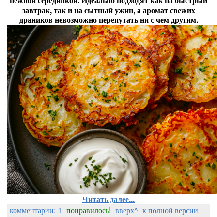
нежной серединкой. Идеально подходят как на быстрый
завтрак, так и на сытный ужин, а аромат свежих
драников невозможно перепутать ни с чем другим.
Читать далее...
комментарии: 1
понравилось!
вверх^
к полной версии