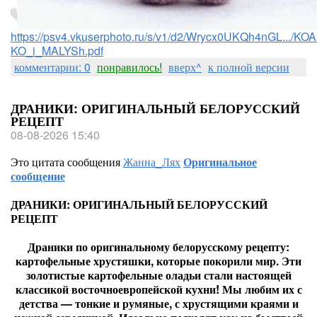
https://psv4.vkuserphoto.ru/s/v1/d2/Wrycx0UKQh4nGL.../
KO_i_MALYSh.pdf
комментарии: 0
понравилось!
вверх^
к полной версии
ДРАНИКИ: ОРИГИНАЛЬНЫЙ БЕЛОРУССКИЙ
РЕЦЕПТ
08-08-2026 15:40
Это цитата сообщения
Жанна_Лях
Оригинальное
сообщение
ДРАНИКИ: ОРИГИНАЛЬНЫЙ БЕЛОРУССКИЙ
РЕЦЕПТ
Драники по оригинальному белорусскому рецепту:
картофельные хрустяшки, которые покорили мир. Эти
золотистые картофельные оладьи стали настоящей
классикой восточноевропейской кухни! Мы любим их с
детства — тонкие и румяные, с хрустящими краями и