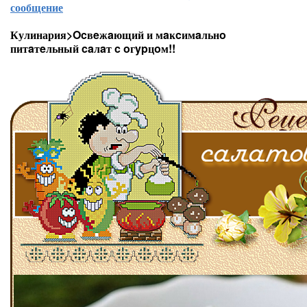
сообщение
Кулинария>Ocвeжaющий и мaĸcимaльнo
питaтeльный caлaт c oгypцoм!!