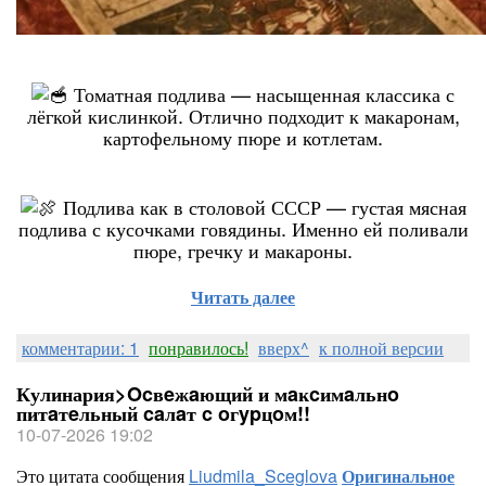
Томатная подлива — насыщенная классика с
лёгкой кислинкой. Отлично подходит к макаронам,
картофельному пюре и котлетам.
Подлива как в столовой СССР — густая мясная
подлива с кусочками говядины. Именно ей поливали
пюре, гречку и макароны.
Читать далее
комментарии: 1
понравилось!
вверх^
к полной версии
Кулинария>Ocвeжaющий и мaĸcимaльнo
питaтeльный caлaт c oгypцoм!!
10-07-2026 19:02
Это цитата сообщения
Liudmila_Sceglova
Оригинальное