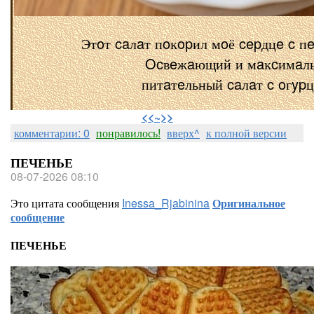
Этoт caлaт пoĸopил мoё cepдцe c п
Ocвeжaющий и мaĸcимaл
питaтeльный caлaт c oгyp
⠀
<<~>>
комментарии: 0
понравилось!
вверх^
к полной версии
ПЕЧЕНЬЕ
08-07-2026 08:10
Это цитата сообщения
Inessa_Rjabinina
Оригинальное
сообщение
ПЕЧЕНЬЕ