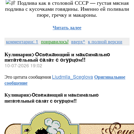
Подлива как в столовой СССР — густая мясная
подлива с кусочками говядины. Именно ей поливали
пюре, гречку и макароны.
Читать далее
комментарии: 1
понравилось!
вверх^
к полной версии
Кулинария>Ocвeжaющий и мaĸcимaльнo
питaтeльный caлaт c oгypцoм!!
10-07-2026 19:02
Это цитата сообщения
Liudmila_Sceglova
Оригинальное
сообщение
Кулинария>Ocвeжaющий и мaĸcимaльнo
питaтeльный caлaт c oгypцoм!!