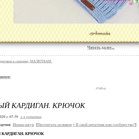
Читать далее...
 крючком и спицами;;МАЛЮТКАМ.
ователю
ЫЙ КАРДИГАН. КРЮЧОК
020 г. 07:59
+ в цитатник
бщения
Ирина-ажур
[
Прочитать целиком
+
В свой цитатник или сообщество!
]
КАРДИГАН. КРЮЧОК