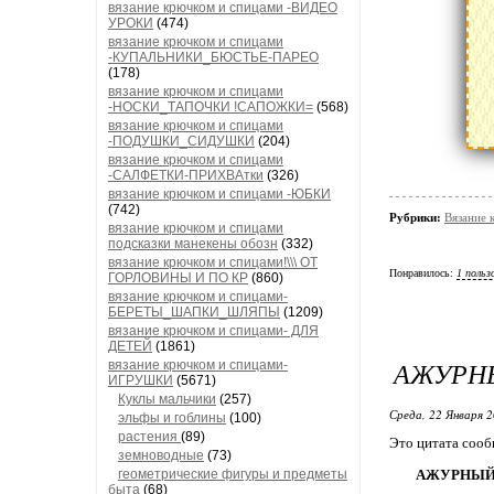
вязание крючком и спицами -ВИДЕО
УРОКИ
(474)
вязание крючком и спицами
-КУПАЛЬНИКИ_БЮСТЬЕ-ПАРЕО
(178)
вязание крючком и спицами
-НОСКИ_ТАПОЧКИ !САПОЖКИ=
(568)
вязание крючком и спицами
-ПОДУШКИ_СИДУШКИ
(204)
вязание крючком и спицами
-САЛФЕТКИ-ПРИХВАтки
(326)
вязание крючком и спицами -ЮБКИ
(742)
Рубрики:
Вязание
вязание крючком и спицами
подсказки манекены обозн
(332)
вязание крючком и спицами!\\\ ОТ
Понравилось:
1 польз
ГОРЛОВИНЫ И ПО КР
(860)
вязание крючком и спицами-
БЕРЕТЫ_ШАПКИ_ШЛЯПЫ
(1209)
вязание крючком и спицами- ДЛЯ
ДЕТЕЙ
(1861)
АЖУРН
вязание крючком и спицами-
ИГРУШКИ
(5671)
Куклы мальчики
(257)
Среда, 22 Января 2
эльфы и гоблины
(100)
растения
(89)
Это цитата соо
земноводные
(73)
геометрические фигуры и предметы
АЖУРНЫЙ 
быта
(68)