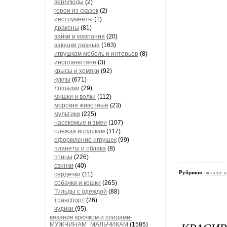
верблюды
(2)
герои из сказок
(2)
инструменты
(1)
драконы
(81)
зайки и компания
(20)
заюшки разные
(163)
игрушкам мебель и интерьер
(8)
инопланитяне
(3)
крысы и хомяки
(92)
куклы
(671)
лошадки
(29)
мишки и волки
(112)
морские животные
(23)
мультики
(225)
насекомые и змеи
(107)
одежда игрушкам
(117)
оформление игрушек
(99)
планеты и облака
(8)
птицы
(226)
свинки
(40)
Рубрики:
вязание
сердечки
(11)
собачки и кошки
(265)
Тильды с одеждой
(88)
транспорт
(26)
чудики
(95)
вязание крючком и спицами-
МУЖЧИНАМ_МАЛЬЧИКАМ
(1585)