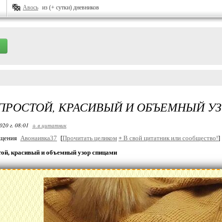
Авось
из (+ сутки) дневников
ПРОСТОЙ, КРАСИВЫЙ И ОБЪЕМНЫЙ У
020 г. 08:01
+ в цитатник
бщения
Авонаивка37
[
Прочитать целиком
+
В свой цитатник или сообщество!
]
той, красивый и объемный узор спицами