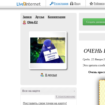
Регистрация
Вход
Рейтинги
Записи
Друзья
Комментарии
Создать дневник
Olga-E2
ОЧЕНЬ 
Среда, 22 Января 2
Это цитата соо
Очень прос
В друзья
Все на карте
-
К приложению
Поставить свои точки на карту!