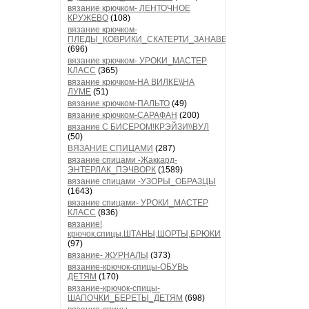
вязание крючком- ЛЕНТОЧНОЕ
КРУЖЕВО
(108)
вязание крючком-
ПЛЕДЫ_КОВРИКИ_СКАТЕРТИ_ЗАНАВЕСКИ
(696)
вязание крючком- УРОКИ_МАСТЕР
КЛАСС
(365)
вязание крючком-НА ВИЛКЕ\\НА
ЛУМЕ
(51)
вязание крючком-ПАЛЬТО
(49)
вязание крючком-САРАФАН
(200)
вязание С БИСЕРОМ!КРЭЙЗИ\\ВУЛ
(50)
ВЯЗАНИЕ СПИЦАМИ
(287)
вязание спицами -Жаккард-
ЭНТЕРЛАК_ПЭЧВОРК
(1589)
вязание спицами -УЗОРЫ_ОБРАЗЦЫ
(1643)
вязание спицами- УРОКИ_МАСТЕР
КЛАСС
(836)
вязание!
крючок.спицы.ШТАНЫ,ШОРТЫ,БРЮКИ
(97)
вязание- ЖУРНАЛЫ
(373)
вязание-крючок-спицы-ОБУВЬ
ДЕТЯМ
(170)
вязание-крючок-спицы-
ШАПОЧКИ_БЕРЕТЫ_ДЕТЯМ
(698)