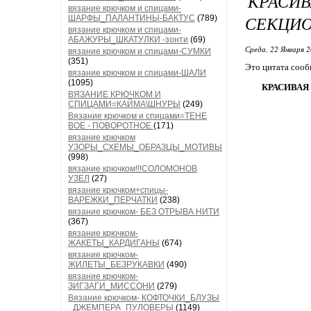
КРАСИ
вязание крючком и спицами-
СЕКЦИО
ШАРФЫ_ПАЛАНТИНЫ-БАКТУС
(789)
вязание крючком и спицами-
АБАЖУРЫ_ШКАТУЛКИ -зонти
(69)
Среда, 22 Января 2
вязание крючком и спицами-СУМКИ
(351)
Это цитата соо
вязание крючком и спицами-ШАЛИ
(1095)
КРАСИВАЯ
ВЯЗАНИЕ КРЮЧКОМ И
СПИЦАМИ=КАЙМА\ШНУРЫ
(249)
Вязание крючком и спицами=ТЕНЕ
ВОЕ - ПОВОРОТНОЕ
(171)
вязание крючком
УЗОРЫ_СХЕМЫ_ОБРАЗЦЫ_МОТИВЫ
(998)
вязание крючком!!!СОЛОМОНОВ
УЗЕЛ
(27)
вязание крючком+спицы-
ВАРЕЖКИ_ПЕРЧАТКИ
(238)
вязание крючком- БЕЗ ОТРЫВА НИТИ
(367)
вязание крючком-
ЖАКЕТЫ_КАРДИГАНЫ
(674)
вязание крючком-
ЖИЛЕТЫ_БЕЗРУКАВКИ
(490)
вязание крючком-
ЗИГЗАГИ_МИССОНИ
(279)
Вязание крючком- КОФТОЧКИ_БЛУЗЫ
_ДЖЕМПЕРА_ПУЛОВЕРЫ
(1149)