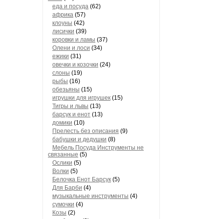
еда и посуда
(62)
африка
(57)
клоуны
(42)
лисички
(39)
коровки и ламы
(37)
Олени и лоси
(34)
ежики
(31)
овечки и козочки
(24)
слоны
(19)
рыбы
(16)
обезьяны
(15)
игрушки для игрушек
(15)
Тигры и львы
(13)
барсук и енот
(13)
домики
(10)
Прелесть без описания
(9)
бабушки и дедушки
(8)
Мебель Посуда Инструменты не
связанные
(5)
Ослики
(5)
Волки
(5)
Белочка Енот Барсук
(5)
Для Барби
(4)
музыкальные инструменты
(4)
сумочки
(4)
Козы
(2)