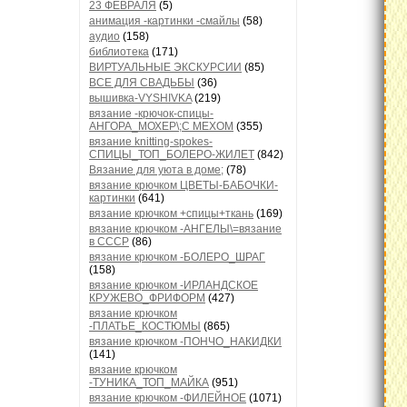
23 ФЕВРАЛЯ
(5)
анимация -картинки -смайлы
(58)
аудио
(158)
библиотека
(171)
ВИРТУАЛЬНЫЕ ЭКСКУРСИИ
(85)
ВСЕ ДЛЯ СВАДЬБЫ
(36)
вышивка-VYSHIVKA
(219)
вязание -крючок-спицы-
АНГОРА_МОХЕР\;С МЕХОМ
(355)
вязание knitting-spokes-
СПИЦЫ_ТОП_БОЛЕРО-ЖИЛЕТ
(842)
Вязание для уюта в доме;
(78)
вязание крючком ЦВЕТЫ-БАБОЧКИ-
картинки
(641)
вязание крючком +спицы+ткань
(169)
вязание крючком -АНГЕЛЫ\=вязание
в СССР
(86)
вязание крючком -БОЛЕРО_ШРАГ
(158)
вязание крючком -ИРЛАНДСКОЕ
КРУЖЕВО_ФРИФОРМ
(427)
вязание крючком
-ПЛАТЬЕ_КОСТЮМЫ
(865)
вязание крючком -ПОНЧО_НАКИДКИ
(141)
вязание крючком
-ТУНИКА_ТОП_МАЙКА
(951)
вязание крючком -ФИЛЕЙНОЕ
(1071)