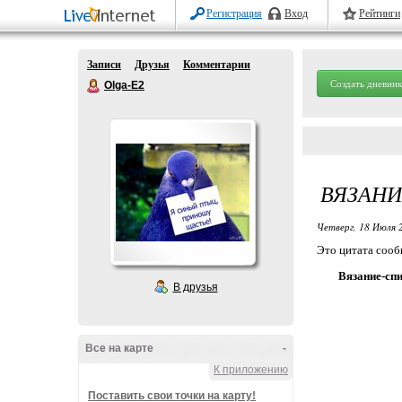
Регистрация
Вход
Рейтинги
Записи
Друзья
Комментарии
Создать дневник
Olga-E2
ВЯЗАН
Четверг, 18 Июля 
Это цитата соо
Вязание-сп
В друзья
Все на карте
-
К приложению
Поставить свои точки на карту!