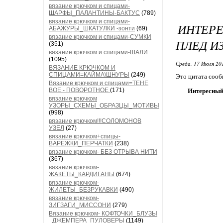
вязание крючком и спицами-
ШАРФЫ_ПАЛАНТИНЫ-БАКТУС
(789)
вязание крючком и спицами-
ИНТЕРЕ
АБАЖУРЫ_ШКАТУЛКИ -зонти
(69)
вязание крючком и спицами-СУМКИ
ПЛЕД И
(351)
вязание крючком и спицами-ШАЛИ
(1095)
Среда, 17 Июля 20
ВЯЗАНИЕ КРЮЧКОМ И
СПИЦАМИ=КАЙМА\ШНУРЫ
(249)
Это цитата соо
Вязание крючком и спицами=ТЕНЕ
ВОЕ - ПОВОРОТНОЕ
(171)
Интересный 
вязание крючком
УЗОРЫ_СХЕМЫ_ОБРАЗЦЫ_МОТИВЫ
(998)
вязание крючком!!!СОЛОМОНОВ
УЗЕЛ
(27)
вязание крючком+спицы-
ВАРЕЖКИ_ПЕРЧАТКИ
(238)
вязание крючком- БЕЗ ОТРЫВА НИТИ
(367)
вязание крючком-
ЖАКЕТЫ_КАРДИГАНЫ
(674)
вязание крючком-
ЖИЛЕТЫ_БЕЗРУКАВКИ
(490)
вязание крючком-
ЗИГЗАГИ_МИССОНИ
(279)
Вязание крючком- КОФТОЧКИ_БЛУЗЫ
_ДЖЕМПЕРА_ПУЛОВЕРЫ
(1149)