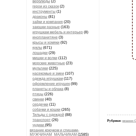
верблюды
(2)
герои из сказок
(2)
инструменты
(1)
драконы
(81)
зайки и компания
(20)
заюшки разные
(163)
игрушкам мебель и интерьер
(8)
инопланитяне
(3)
крысы и хомяки
(92)
куклы
(671)
лошадки
(29)
мишки и волки
(112)
морские животные
(23)
мультики
(225)
насекомые и змеи
(107)
одежда игрушкам
(117)
оформление игрушек
(99)
планеты и облака
(8)
птицы
(226)
свинки
(40)
сердечки
(11)
собачки и кошки
(265)
Тильды с одеждой
(88)
транспорт
(26)
Рубрики:
вязани
чудики
(95)
вязание крючком и спицами-
МУЖЧИНАМ_МАЛЬЧИКАМ
(1585)