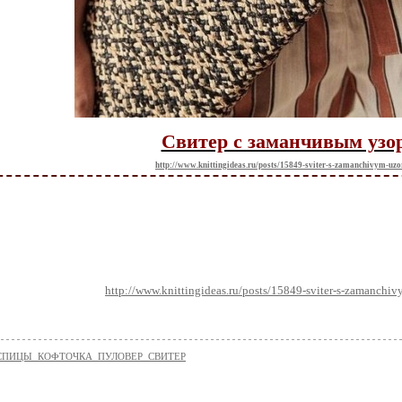
Свитер с заманчивым узо
http://www.knittingideas.ru/posts/15849-sviter-s-zamanchivym-uz
http://www.knittingideas.ru/posts/15849-sviter-s-zamanchi
е-СПИЦЫ_КОФТОЧКА_ПУЛОВЕР_СВИТЕР