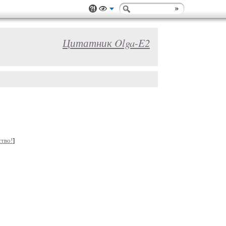
Цитатник Olga-E2
тво!
]