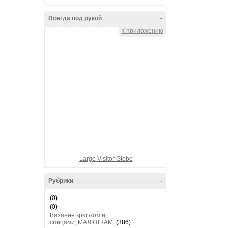
Всегда под рукой
-
К приложению
Large Visitor Globe
Рубрики
-
(0)
(0)
Вязание крючком и
спицами;;МАЛЮТКАМ.
(386)