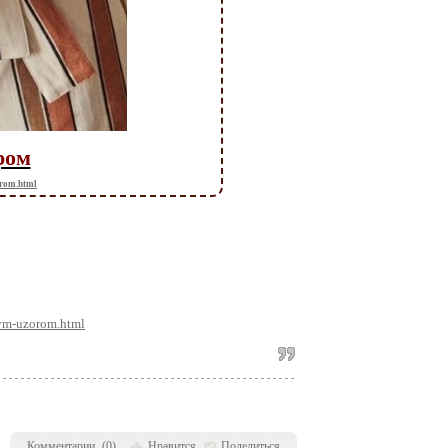
ром
orom.html
vym-uzorom.html
Комментарии
(
0
)
Нравится
Поделиться