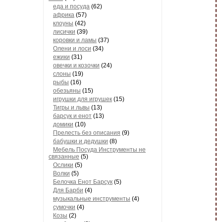
еда и посуда
(62)
африка
(57)
клоуны
(42)
лисички
(39)
коровки и ламы
(37)
Олени и лоси
(34)
ежики
(31)
овечки и козочки
(24)
слоны
(19)
рыбы
(16)
обезьяны
(15)
игрушки для игрушек
(15)
Тигры и львы
(13)
барсук и енот
(13)
домики
(10)
Прелесть без описания
(9)
бабушки и дедушки
(8)
Мебель Посуда Инструменты не
связанные
(5)
Ослики
(5)
Волки
(5)
Белочка Енот Барсук
(5)
Для Барби
(4)
музыкальные инструменты
(4)
сумочки
(4)
Козы
(2)