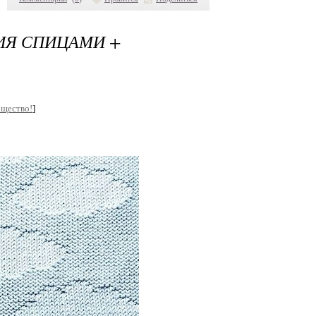
НИЯ СПИЦАМИ +
бщество!
]