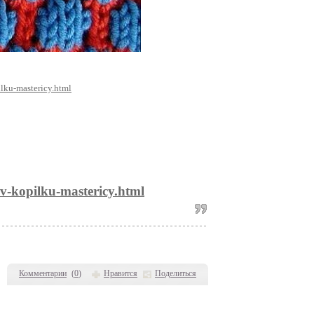
ilku-mastericy.html
-v-kopilku-mastericy.html
Комментарии
(
0
)
Нравится
Поделиться