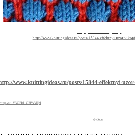
Эффектный узор
http://www.knittingideas.ru/posts/15844-effektnyi-uzor-v-kop
http://www.knittingideas.ru/posts/15844-effektnyi-uzor
 спицами -УЗОРЫ_ОБРАЗЦЫ