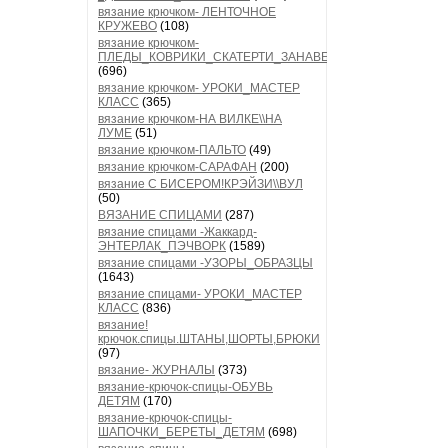
вязание крючком- ЛЕНТОЧНОЕ
КРУЖЕВО
(108)
вязание крючком-
ПЛЕДЫ_КОВРИКИ_СКАТЕРТИ_ЗАНАВЕСКИ
(696)
вязание крючком- УРОКИ_МАСТЕР
КЛАСС
(365)
вязание крючком-НА ВИЛКЕ\\НА
ЛУМЕ
(51)
вязание крючком-ПАЛЬТО
(49)
вязание крючком-САРАФАН
(200)
вязание С БИСЕРОМ!КРЭЙЗИ\\ВУЛ
(50)
ВЯЗАНИЕ СПИЦАМИ
(287)
вязание спицами -Жаккард-
ЭНТЕРЛАК_ПЭЧВОРК
(1589)
вязание спицами -УЗОРЫ_ОБРАЗЦЫ
(1643)
вязание спицами- УРОКИ_МАСТЕР
КЛАСС
(836)
вязание!
крючок.спицы.ШТАНЫ,ШОРТЫ,БРЮКИ
(97)
вязание- ЖУРНАЛЫ
(373)
вязание-крючок-спицы-ОБУВЬ
ДЕТЯМ
(170)
вязание-крючок-спицы-
ШАПОЧКИ_БЕРЕТЫ_ДЕТЯМ
(698)