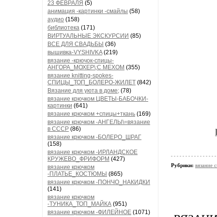
23 ФЕВРАЛЯ
(5)
анимация -картинки -смайлы
(58)
аудио
(158)
библиотека
(171)
ВИРТУАЛЬНЫЕ ЭКСКУРСИИ
(85)
ВСЕ ДЛЯ СВАДЬБЫ
(36)
вышивка-VYSHIVKA
(219)
вязание -крючок-спицы-
АНГОРА_МОХЕР\;С МЕХОМ
(355)
вязание knitting-spokes-
СПИЦЫ_ТОП_БОЛЕРО-ЖИЛЕТ
(842)
Вязание для уюта в доме;
(78)
вязание крючком ЦВЕТЫ-БАБОЧКИ-
картинки
(641)
вязание крючком +спицы+ткань
(169)
вязание крючком -АНГЕЛЫ\=вязание
в СССР
(86)
вязание крючком -БОЛЕРО_ШРАГ
(158)
вязание крючком -ИРЛАНДСКОЕ
КРУЖЕВО_ФРИФОРМ
(427)
Рубрики:
вязание
вязание крючком
-ПЛАТЬЕ_КОСТЮМЫ
(865)
вязание крючком -ПОНЧО_НАКИДКИ
(141)
вязание крючком
-ТУНИКА_ТОП_МАЙКА
(951)
вязание крючком -ФИЛЕЙНОЕ
(1071)