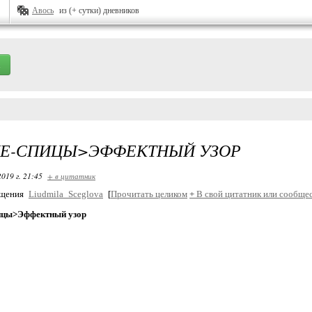
Авось
из (+ сутки) дневников
ИЕ-СПИЦЫ>ЭФФЕКТНЫЙ УЗОР
2019 г. 21:45
+ в цитатник
бщения
Liudmila_Sceglova
[
Прочитать целиком
+
В свой цитатник или сообщес
ицы>Эффектный узор