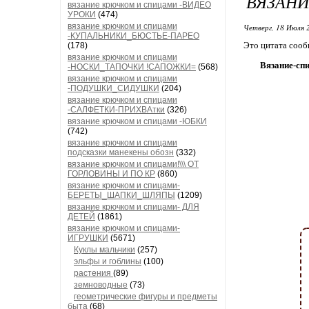
ВЯЗАН
вязание крючком и спицами -ВИДЕО
УРОКИ
(474)
вязание крючком и спицами
Четверг, 18 Июля 
-КУПАЛЬНИКИ_БЮСТЬЕ-ПАРЕО
Это цитата соо
(178)
вязание крючком и спицами
Вязание-сп
-НОСКИ_ТАПОЧКИ !САПОЖКИ=
(568)
вязание крючком и спицами
-ПОДУШКИ_СИДУШКИ
(204)
вязание крючком и спицами
-САЛФЕТКИ-ПРИХВАтки
(326)
вязание крючком и спицами -ЮБКИ
(742)
вязание крючком и спицами
подсказки манекены обозн
(332)
вязание крючком и спицами!\\\ ОТ
ГОРЛОВИНЫ И ПО КР
(860)
вязание крючком и спицами-
БЕРЕТЫ_ШАПКИ_ШЛЯПЫ
(1209)
вязание крючком и спицами- ДЛЯ
ДЕТЕЙ
(1861)
вязание крючком и спицами-
ИГРУШКИ
(5671)
Куклы мальчики
(257)
эльфы и гоблины
(100)
растения
(89)
земноводные
(73)
геометрические фигуры и предметы
быта
(68)