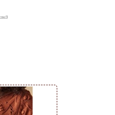
тво!
]