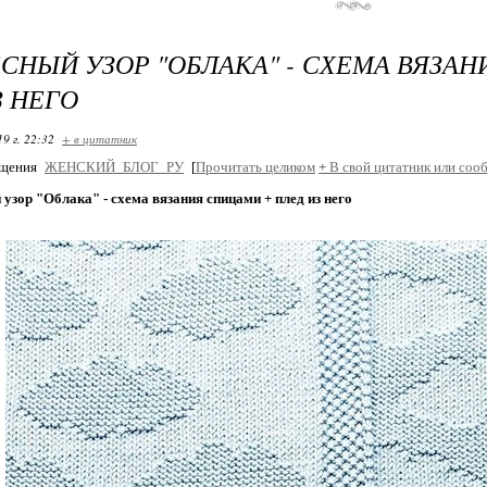
СНЫЙ УЗОР "ОБЛАКА" - СХЕМА ВЯЗА
З НЕГО
19 г. 22:32
+ в цитатник
бщения
ЖЕНСКИЙ_БЛОГ_РУ
[
Прочитать целиком
+
В свой цитатник или соо
узор "Облака" - схема вязания спицами + плед из него