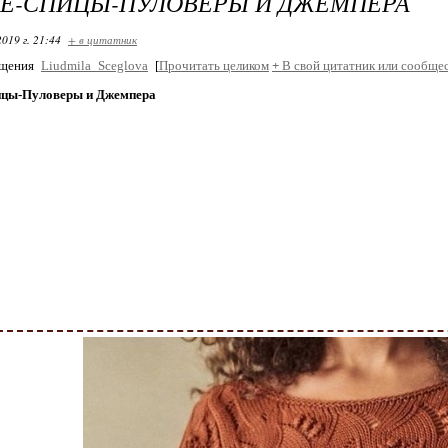
ИЕ-СПИЦЫ-ПУЛОВЕРЫ И ДЖЕМПЕРА
2019 г. 21:44
+ в цитатник
бщения
Liudmila_Sceglova
[
Прочитать целиком
+
В свой цитатник или сообщес
ицы-Пуловеры и Джемпера