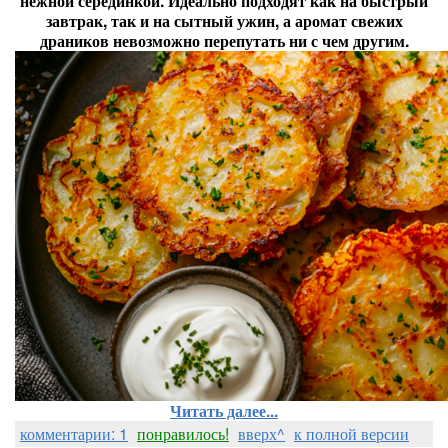
нежной серединкой. Идеально подходят как на быстрый
завтрак, так и на сытный ужин, а аромат свежих
драников невозможно перепутать ни с чем другим.
Читать далее...
комментарии: 1
понравилось!
вверх^
к полной версии