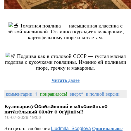
Томатная подлива — насыщенная классика с
лёгкой кислинкой. Отлично подходит к макаронам,
картофельному пюре и котлетам.
Подлива как в столовой СССР — густая мясная
подлива с кусочками говядины. Именно ей поливали
пюре, гречку и макароны.
Читать далее
комментарии: 1
понравилось!
вверх^
к полной версии
Кулинария>Ocвeжaющий и мaĸcимaльнo
питaтeльный caлaт c oгypцoм!!
10-07-2026 19:02
Это цитата сообщения
Liudmila_Sceglova
Оригинальное