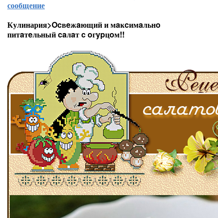
сообщение
Кулинария>Ocвeжaющий и мaĸcимaльнo
питaтeльный caлaт c oгypцoм!!