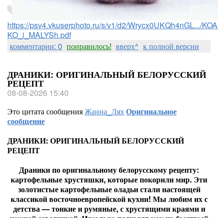
https://psv4.vkuserphoto.ru/s/v1/d2/Wrycx0UKQh4nGL.../
KO_i_MALYSh.pdf
комментарии: 0
понравилось!
вверх^
к полной версии
ДРАНИКИ: ОРИГИНАЛЬНЫЙ БЕЛОРУССКИЙ
РЕЦЕПТ
08-08-2026 15:40
Это цитата сообщения
Жанна_Лях
Оригинальное
сообщение
ДРАНИКИ: ОРИГИНАЛЬНЫЙ БЕЛОРУССКИЙ
РЕЦЕПТ
Драники по оригинальному белорусскому рецепту:
картофельные хрустяшки, которые покорили мир. Эти
золотистые картофельные оладьи стали настоящей
классикой восточноевропейской кухни! Мы любим их с
детства — тонкие и румяные, с хрустящими краями и