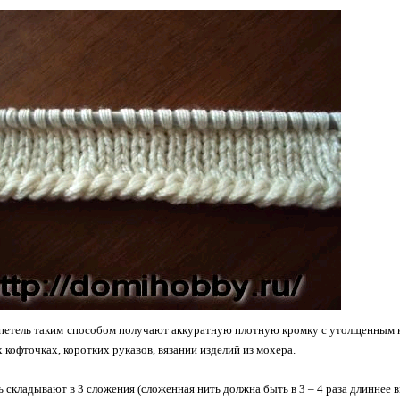
петель таким способом получают аккуратную плотную кромку с утолщенным к
х кофточках, коротких рукавов, вязании изделий из мохера.
ь складывают в 3 сложения (сложенная нить должна быть в 3 – 4 раза длиннее 