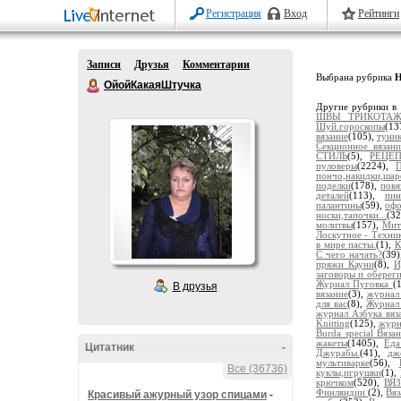
Регистрация
Вход
Рейтинги
Записи
Друзья
Комментарии
Выбрана рубрика
Н
ОйойКакаяШтучка
Другие рубрики в 
ШВЫ ТРИКОТА
Шуй.гороскопы
(13
вязание
(105),
туни
Секционное вязани
СТИЛЬ
(5),
РЕЦЕ
пуловеры
(2224),
П
пончо,накидки,ша
поделки
(178),
повя
деталей
(113),
пин
палантины
(59),
офо
носки,тапочки...
(3
молитвы
(157),
Мит
Лоскутное - Техн
в мире пасты.
(1),
К
С чего начать?
(39
пряжи Кауни
(8),
И
заговоры и оберег
Журнал Пуговка
(
В друзья
вязание
(3),
журнал 
для вас
(8),
Журнал
журнал Азбука вяз
Knitting
(125),
журн
Burda special Вяза
жакеты
(1405),
Еда
Цитатник
-
Джурабы.
(41),
дж
мультиварке
(56),
Все (36736)
куклы,игрушки
(1),
крючком
(520),
ВЯ
Финляндии
(2),
Вя
Красивый ажурный узор спицами
-