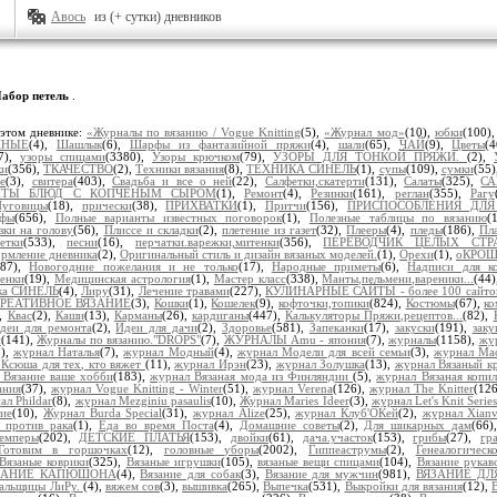
Авось
из (+ сутки) дневников
абор петель
.
этом дневнике:
«Журналы по вязанию / Vogue Knitting
(5),
«Журнал мод»
(10),
юбки
(100)
ЖНЫЕ
(4),
Шашлык
(6),
Шарфы из фантазийной пряжи
(4),
шали
(65),
ЧАЙ
(9),
Цветы
(
7),
узоры спицами
(3380),
Узоры крючком
(79),
УЗОРЫ ДЛЯ ТОНКОЙ ПРЯЖИ.
(2),
ки
(356),
ТКАЧЕСТВО
(2),
Техники вязания
(8),
ТЕХНИКА СИНЕЛЬ
(1),
супы
(109),
сумки
(55)
е
(3),
свитера
(403),
Свадьба и все о ней
(22),
Салфетки,скатерти
(131),
Салаты
(325),
С
ПТЫ БЛЮД С КОПЧЕНЫМ СЫРОМ
(1),
Ремонт
(4),
Резинки
(161),
реглан
(355),
Рагу
уговицы
(18),
прически
(38),
ПРИХВАТКИ
(1),
Притчи
(156),
ПРИСПОСОБЛЕНИЯ ДЛЯ
рфы
(656),
Полные варианты известных поговорок
(1),
Полезные таблицы по вязанию
(
зки на голову
(56),
Плиссе и складки
(2),
плетение из газет
(32),
Плееры
(4),
пледы
(186),
Пл
етки
(533),
песни
(16),
перчатки.варежки,митенки
(356),
ПЕРЕВОДЧИК ЦЕЛЫХ СТР
рмление дневника
(2),
Оригинальный стиль и дизайн вязаных моделей.
(1),
Орехи
(1),
оКРО
287),
Новогодние пожелания и не только
(17),
Народные приметы
(6),
Надписи для к
енки
(19),
Медицинская астрология
(1),
Мастер класс
(338),
Манты,пельмени,вареники...
(44
ика СИНЕЛЬ
(4),
Лиру
(31),
Лечение травами
(227),
КУЛИНАРНЫЕ САЙТЫ - более 100 сайто
РЕАТИВНОЕ ВЯЗАНИЕ
(3),
Кошки
(1),
Кошелек
(9),
кофточки,топики
(824),
Костюмы
(67),
ко
),
Квас
(2),
Каши
(13),
Карманы
(26),
кардиганы
(447),
Калькуляторы Пряжи,рецептов...
(82),
деи для ремонта
(2),
Идеи для дачи
(2),
Здоровье
(581),
Запеканки
(17),
закуски
(191),
заку
и
(141),
Журналы по вязанию."DROPS"
(7),
ЖУРНАЛЫ Amu - япония
(7),
журналы
(1158),
жур
1),
журнал Наталья
(7),
журнал Модный
(4),
журнал Модели для всей семьи
(3),
журнал Ма
Ксюша для тех, кто вяжет
(11),
журнал Ирэн
(23),
журнал Золушка
(13),
журнал Вязаный к
 Вязание ваше хобби
(183),
журнал Вязаная мода из Финляндии
(5),
журнал Вязаная копи
ания
(37),
журнал Vogue Knitting - Winter
(51),
журнал Verena
(126),
журнал The Knitter
(12
ал Phildar
(8),
журнал Mezginiu pasaulis
(10),
Журнал Maries Ideer
(3),
журнал Let's Knit Serie
ние
(10),
Журнал Burda Special
(31),
журнал Alize
(25),
журнал Клуб'ОКей
(2),
журнал Xian
 против рака
(1),
Еда во время Поста
(4),
Домашние советы
(2),
Для шикарных дам
(66
емперы
(202),
ДЕТСКИЕ ПЛАТЬЯ
(153),
двойки
(61),
дача.участок
(153),
грибы
(27),
гр
Готовим в горшочках
(12),
головные уборы
(2002),
Гиппеаструмы
(2),
Генеалогическ
Вязаные коврики
(325),
Вязаные игрушки
(105),
вязаные вещи спицами
(104),
Вязание рукав
ЗАНИЕ КАПЮШОНА
(4),
Вязание для собак
(3),
Вязание для мужчин
(981),
ВЯЗАНИЕ ДЛ
зальщицы ЛиРу.
(4),
вяжем сов
(3),
вышивка
(265),
Выпечка
(531),
Выкройки для вязания
(12),