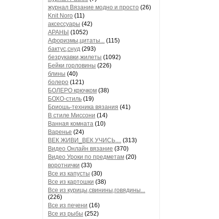
журнал Вязание модно и просто
(26)
Knit Noro
(11)
аксессуары
(42)
АРАНЫ
(1052)
Афоризмы,цитаты...
(115)
бактус,снуд
(293)
безрукавки,жилеты
(1092)
Бейки горловины
(226)
блины
(40)
болеро
(121)
БОЛЕРО крючком
(38)
БОХО-стиль
(19)
Бриошь-техника вязания
(41)
В стиле Миссони
(14)
Ванная комната
(10)
Варенье
(24)
ВЕК ЖИВИ_ВЕК УЧИСЬ....
(313)
Видео Онлайн вязание
(370)
Видео Уроки по предметам
(20)
воротнички
(33)
Все из капусты
(30)
Все из картошки
(38)
Все из курицы,свинины,говядины...
(226)
Все из печени
(16)
Все из рыбы
(252)