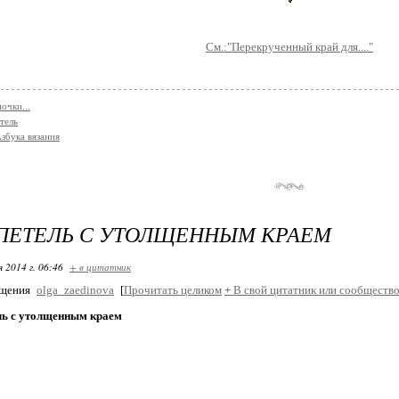
См.:"Перекрученный край для...."
очки...
тель
збука вязания
ПЕТЕЛЬ С УТОЛЩЕННЫМ КРАЕМ
я 2014 г. 06:46
+ в цитатник
бщения
olga_zaedinova
[
Прочитать целиком
+
В свой цитатник или сообщество
ль с утолщенным краем