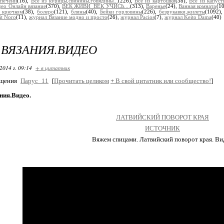
 печени
(16),
Все из курицы,свинины,говядины...
(226),
Все из картошки
(38),
Все из капуст
ео Онлайн вязание
(370),
ВЕК ЖИВИ_ВЕК УЧИСЬ....
(313),
Варенье
(24),
Ванная комната
(1
 крючком
(38),
болеро
(121),
блины
(40),
Бейки горловины
(226),
безрукавки,жилеты
(1092)
it Noro
(11),
журнал Вязание модно и просто
(26),
журнал Pacios
(7),
журнал Keito Dama
(40)
 ВЯЗАНИЯ.ВИДЕО
2014 г. 09:14
+ в цитатник
бщения
Парус_11
[
Прочитать целиком
+
В свой цитатник или сообщество!
]
ния.Видео.
ЛАТВИЙСКИЙ ПОВОРОТ КРАЯ
ИСТОЧНИК
Вяжем спицами. Латвийский поворот края. Ви