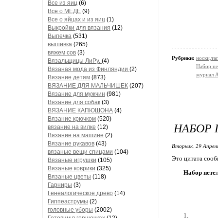
Все из яиц
(6)
Все о МЕДЕ
(9)
Все о яйцах и из яиц
(1)
Выкройки для вязания
(12)
Выпечка
(531)
вышивка
(265)
вяжем сов
(3)
Рубрики:
носки,тап
Вязальщицы ЛиРу.
(4)
Набор пе
Вязаная мода из Финляндии
(2)
журнал А
Вязание детям
(873)
ВЯЗАНИЕ ДЛЯ МАЛЬЧИШЕК
(207)
Вязание для мужчин
(981)
Вязание для собак
(3)
ВЯЗАНИЕ КАПЮШОНА
(4)
Вязание крючком
(520)
НАБОР 
вязание на вилке
(12)
Вязание на машине
(2)
Вязание рукавов
(43)
Вторник, 29 Апрел
вязаные вещи спицами
(104)
Это цитата соо
Вязаные игрушки
(105)
Вязаные коврики
(325)
Набор пете
Вязаные цветы
(118)
Гарниры
(3)
Генеалогическое древо
(14)
Гиппеаструмы
(2)
головные уборы
(2002)
1.