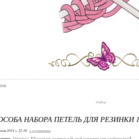
тель
ОСОБА НАБОРА ПЕТЕЛЬ ДЛЯ РЕЗИНКИ 
реля 2014 г. 22:10
+ в цитатник
бщения
Veleslena
[
Прочитать целиком
+
В свой цитатник или сообщество!
]