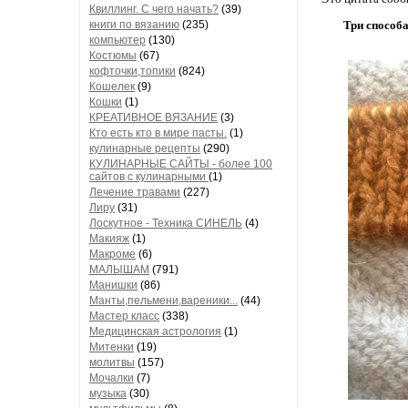
Квиллинг. С чего начать?
(39)
книги по вязанию
(235)
Три способа
компьютер
(130)
Костюмы
(67)
кофточки,топики
(824)
Кошелек
(9)
Кошки
(1)
КРЕАТИВНОЕ ВЯЗАНИЕ
(3)
Кто есть кто в мире пасты.
(1)
кулинарные рецепты
(290)
КУЛИНАРНЫЕ САЙТЫ - более 100
сайтов с кулинарными
(1)
Лечение травами
(227)
Лиру
(31)
Лоскутное - Техника СИНЕЛЬ
(4)
Макияж
(1)
Макроме
(6)
МАЛЫШАМ
(791)
Манишки
(86)
Манты,пельмени,вареники...
(44)
Мастер класс
(338)
Медицинская астрология
(1)
Митенки
(19)
молитвы
(157)
Мочалки
(7)
музыка
(30)