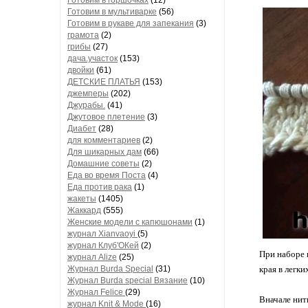
Готовим в горшочках
(12)
Готовим в мультиварке
(56)
Готовим в рукаве для запекания
(3)
грамота
(2)
грибы
(27)
дача.участок
(153)
двойки
(61)
ДЕТСКИЕ ПЛАТЬЯ
(153)
джемперы
(202)
Джурабы.
(41)
Джутовое плетение
(3)
Диабет
(28)
для комментариев
(2)
Для шикарных дам
(66)
Домашние советы
(2)
Еда во время Поста
(4)
Еда против рака
(1)
жакеты
(1405)
Жаккард
(555)
Женские модели с капюшонами
(1)
журнал Xianvaoyi
(5)
журнал Клуб'ОКей
(2)
При наборе 
журнал Alize
(25)
Журнал Burda Special
(31)
края в легки
Журнал Burda special Вязание
(10)
Журнал Felice
(29)
Вначале нит
журнал Knit & Mode
(16)