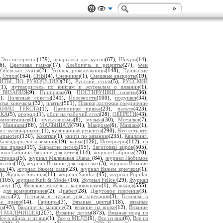
,
Это интересно
(139),
шпаргалка для кухни
(67),
Шнуры
(14),
46),
Цветовая гамма
(17),
Хлебопечь и рецепты
(27),
Фен
Узбекская кухня
(2),
Уголок рукодельницы
(148),
Тунисское
,
Стихи
(164),
СНЫ
(4),
Снежинки
(1),
Смешные анекдоты
(19),
АЙТЫ ПО РУКОДЕЛИЮ
(36),
Русский стиль
(5),
РУССКИЙ
(1),
путеводитель по книгам и журналам о вязании
(1),
 ВЯЗАНИЯ
(9),
Приправы
(8),
ПОСТИРУШКИ...советы
(36),
1),
Полезные советы
(341),
Полезности
(100),
подушки
(34),
атья крючком.
(32),
платья
(501),
Планки,застежки,соединение
АНИЦ ТЕКСТА
(1),
Пампонная пряжа
(23),
пальто
(423),
ШКА
(5),
огород
(1),
обои на рабочий стол
(28),
ОБЕРЕГИ
(43),
омментариев
(1),
мультфильмы
(8),
музыка
(30),
Мочалки
(7),
),
Манишки
(86),
МАЛЫШАМ
(791),
Макроме
(6),
Макияж
(1),
в с кулинарными
(1),
кулинарные рецепты
(290),
Кто есть кто
мпьютер
(130),
Кокетки
(1),
книги по вязанию
(235),
Квиллинг.
Календарь-часы-зимний
(19),
кайма
(126),
Интерьеры
(112),
из
пка пряжи
(19),
Закрытие петель
(95),
Заготовки впрок
(505),
нал Сабрина Вязание для детей
(114),
журнал Сабрина
(270),
стерица
(5),
журнал Маленькая Diana
(84),
журнал Любимое
реатив
(10),
журнал Вязание для взрослых
(3),
журнал Вязание
лка
(4),
журнал Вяжем сами
(23),
журнал Вяжем крючком
(1),
6),
Журнал Susanna
(11),
журнал Sandra
(45),
журнал Popular
s
(105),
журнал Knit & Mode
(16),
Журнал Felice
(29),
Журнал
vaoyi
(5),
Женские модели с капюшонами
(1),
Жаккард
(555),
),
для комментариев
(2),
Диабет
(28),
Джутовое плетение
(3),
амота
(2),
Готовим в рукаве для запекания
(3),
Готовим в
ое древо
(14),
Гарниры
(3),
Вязаные цветы
(118),
вязаные
ов
(43),
Вязание на машине
(2),
вязание на вилке
(12),
Вязание
Я МАЛЬЧИШЕК
(207),
Вязание детям
(873),
Вязаная мода из
Все о яйцах и из яиц
(1),
Все о МЕДЕ
(9),
Все из яиц
(6),
Все из