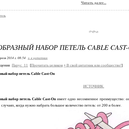
Читать далее...
тель
БРАЗНЫЙ НАБОР ПЕТЕЛЬ CABLE CAST
реля 2014 г. 08:54
+ в цитатник
бщения
Парус_11
[
Прочитать целиком
+
В свой цитатник или сообщество!
]
ный набор петель Cable Cast-On
ИСТОЧНИК.
ный набор петель
Cable
Cast-
On
имеет одно несомненное преимущество: он
 случаях, когда нужно набрать большое количество петель: от 200 и более.