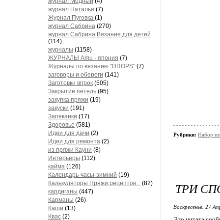
журнал Модный
(4)
журнал Наталья
(7)
Журнал Пуговка
(1)
журнал Сабрина
(270)
журнал Сабрина Вязание для детей
(114)
журналы
(1158)
ЖУРНАЛЫ Amu - япония
(7)
Журналы по вязанию."DROPS"
(7)
заговоры и обереги
(141)
Заготовки впрок
(505)
Закрытие петель
(95)
закупка пряжи
(19)
закуски
(191)
Запеканки
(17)
Здоровье
(581)
Идеи для дачи
(2)
Рубрики:
Набор пе
Идеи для ремонта
(2)
из пряжи Кауни
(8)
Интерьеры
(112)
кайма
(126)
Календарь-часы-зимний
(19)
Калькуляторы Пряжи,рецептов...
(82)
ТРИ СП
кардиганы
(447)
Карманы
(26)
Воскресенье, 27 Ап
Каши
(13)
Квас
(2)
Это цитата соо