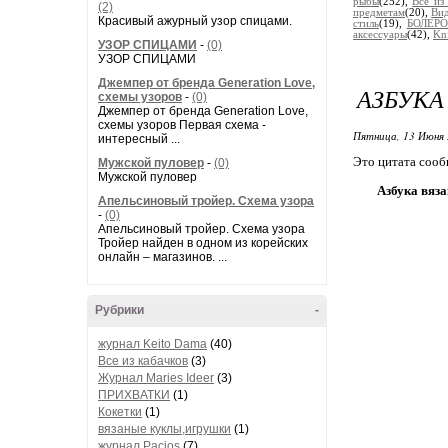
рыбы
(252),
Все из
(2)
предметам
(20),
Вид
Красивый ажурный узор спицами.
стиль
(19),
БОЛЕРО
аксессуары
(42),
Kn
УЗОР СПИЦАМИ
-
(0)
УЗОР СПИЦАМИ
Джемпер от бренда Generation Love,
АЗБУКА
схемы узоров
-
(0)
Джемпер от бренда Generation Love,
схемы узоров Первая схема -
Пятница, 13 Июня 
интересный ...
Это цитата соо
Мужской пуловер
-
(0)
Мужской пуловер
Азбука вяза
Апельсиновый тройер. Схема узора
-
(0)
Апельсиновый тройер. Схема узора
Тройер найден в одном из корейских
онлайн – магазинов. ...
Рубрики
-
журнал Keito Dama
(40)
Все из кабачков
(3)
Журнал Maries Ideer
(3)
ПРИХВАТКИ
(1)
Кокетки
(1)
вязаные куклы,игрушки
(1)
журнал Pacios
(7)