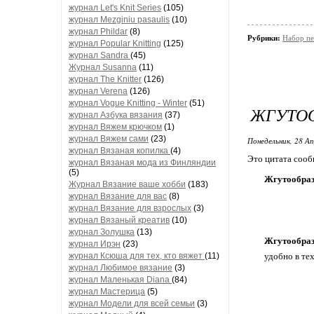
журнал Let's Knit Series
(105)
журнал Mezginiu pasaulis
(10)
журнал Phildar
(8)
Рубрики:
Набор пе
журнал Popular Knitting
(125)
журнал Sandra
(45)
Журнал Susanna
(11)
журнал The Knitter
(126)
журнал Verena
(126)
журнал Vogue Knitting - Winter
(51)
ЖГУТОО
журнал Азбука вязания
(37)
журнал Вяжем крючком
(1)
журнал Вяжем сами
(23)
Понедельник, 28 Ап
журнал Вязаная копилка
(4)
Это цитата соо
журнал Вязаная мода из Финляндии
(5)
Жгутообраз
Журнал Вязание ваше хобби
(183)
журнал Вязание для вас
(8)
журнал Вязание для взрослых
(3)
журнал Вязаный креатив
(10)
журнал Золушка
(13)
Жгутообраз
журнал Ирэн
(23)
журнал Ксюша для тех, кто вяжет
(11)
удобно в тех
журнал Любимое вязание
(3)
журнал Маленькая Diana
(84)
журнал Мастерица
(5)
журнал Модели для всей семьи
(3)