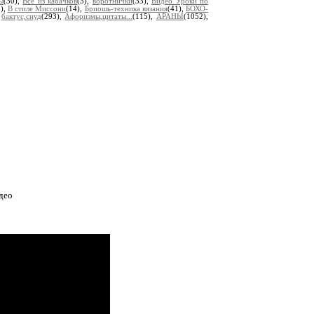
ы
(30),
Все из кабачков
(3),
воротнички
(33),
Видео Уроки по
0),
В стиле Миссони
(14),
Бриошь-техника вязания
(41),
БОХО-
,
бактус,снуд
(293),
Афоризмы,цитаты...
(115),
АРАНЫ
(1052),
део